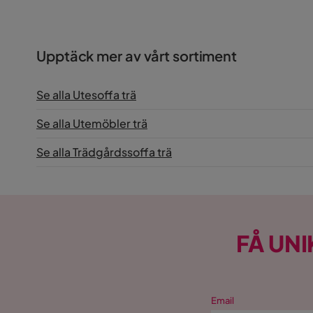
Bredd: 139 cm
Längd: 139 cm
Sittbredd: 139 cm
Sittdjup: 40 cm
Upptäck mer av vårt sortiment
Sitthöjd: 43 cm
Höjd för ryggstöd: 54 cm
Se alla Utesoffa trä
Produktdeklaration
Se alla Utemöbler trä
Varumärke: Hillerstorp
Se alla Trädgårdssoffa trä
Registrerat firmanamn: Hillerstorps Trä Aktiebolag
Postadress: 33573
Kontakt:
info@hillerstorp.se
FÅ UNI
Email