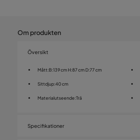
Om produkten
Översikt
Mått
:
B:139 cm H:87 cm D:77 cm
Sittdjup
:
40 cm
Materialutseende
:
Trä
Specifikationer
Artikelnummer:
SYN0021698