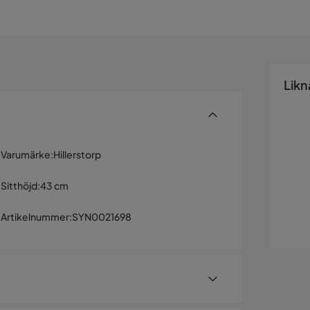
Likn
Varumärke
:
Hillerstorp
Sitthöjd
:
43 cm
Artikelnummer
:
SYN0021698