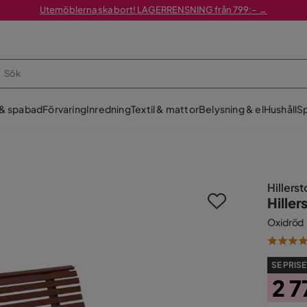
Utemöblerna ska bort! LAGERRENSNING från 799:– →
 & spabad
Förvaring
Inredning
Textil & mattor
Belysning & el
Hushåll
Sp
Hillers
Hille
Oxidröd
SE PRISE
2 7