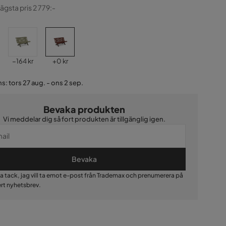
ginal
lägsta pris 2 779:-
Pris
Pris
−164 kr
+
0 kr
s: tors 27 aug. - ons 2 sep.
Bevaka produkten
Vi meddelar dig så fort produkten är tillgänglig igen.
Bevaka
Ja tack, jag vill ta emot e-post från Trademax och prenumerera på
ert nyhetsbrev.