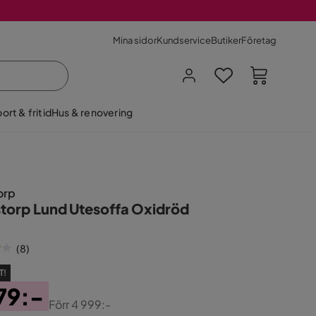
Mina sidor
Kundservice
Butiker
Företag
ort & fritid
Hus & renovering
torp
rstorp Lund Utesoffa Oxidröd
(
8
)
T!
79:-
Förr
4 999:-