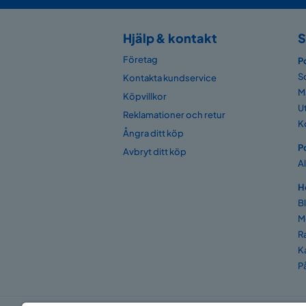
Hjälp & kontakt
S
Företag
P
S
Kontakta kundservice
M
Köpvillkor
U
Reklamationer och retur
K
Ångra ditt köp
P
Avbryt ditt köp
A
H
B
M
R
K
P