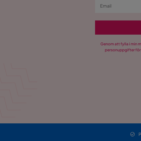
Genom att fylla i min 
personuppgifter för
P