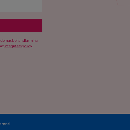
Trademax behandlar mina
max
Integritetspolicy
.
aranti