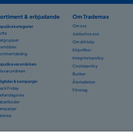
ortiment & erbjudande
Om Trademax
Om oss
opulära kategorier
offa
Jobba hos oss
atgrupper
Om ditt köp
temöbler
Köpvillkor
ontinentalsäng
Integritetspolicy
opulära varumärken
Cookiepolicy
lla varumärken
Butiker
ögtider & kampanjer
Återkallelser
lack Friday
Företag
ellandagsrea
abattkoder
ampanjer
åskrea