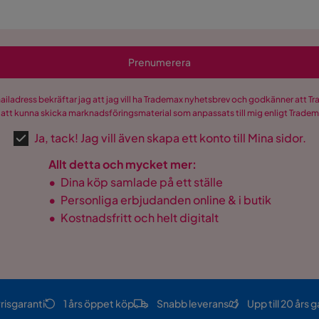
Prenumerera
mailadress bekräftar jag att jag vill ha Trademax nyhetsbrev och godkänner att 
 att kunna skicka marknadsföringsmaterial som anpassats till mig enligt Trade
Ja, tack! Jag vill även skapa ett konto till Mina sidor.
Allt detta och mycket mer:
•
Dina köp samlade på ett ställe
•
Personliga erbjudanden online & i butik
•
Kostnadsfritt och helt digitalt
risgaranti
1 års öppet köp
Snabb leverans
Upp till 20 års g