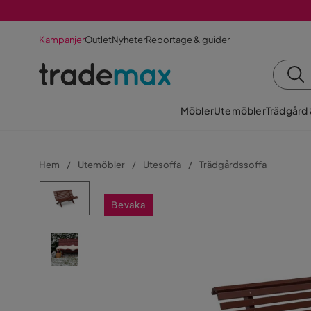
Kampanjer
Outlet
Nyheter
Reportage & guider
Möbler
Utemöbler
Trädgård
Hem
Utemöbler
Utesoffa
Trädgårdssoffa
Bevaka