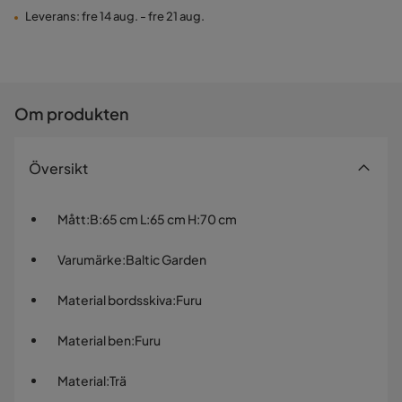
Leverans: fre 14 aug. - fre 21 aug.
Om produkten
Översikt
Mått
:
B:65 cm L:65 cm H:70 cm
Varumärke
:
Baltic Garden
Material bordsskiva
:
Furu
Material ben
:
Furu
Material
:
Trä