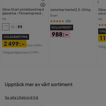
Glow Stort sminkbord med
Justerbar hantel 2,5-24 kg
Glow
glasskiva - Förvaring med
cm m
Svart
lådor och fack 120 cm
Holl
Vit
Vit
USB-
(
15
)
KOLLA PRISET!
OSL
988:-
1 
OSLAGBART PRIS
Pris
2 499:-
Pri
Or
Förr
4 999:-
Tidig
Pris
Original
Pri
Tidigare lägsta pris 2 499:-
Pris
Upptäck mer av vårt sortiment
Se alla Utebord trä