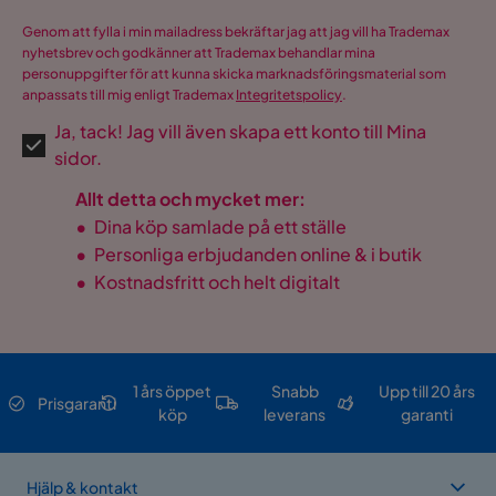
Genom att fylla i min mailadress bekräftar jag att jag vill ha Trademax
nyhetsbrev och godkänner att Trademax behandlar mina
personuppgifter för att kunna skicka marknadsföringsmaterial som
anpassats till mig enligt Trademax
Integritetspolicy
.
Ja, tack! Jag vill även skapa ett konto till Mina
sidor.
Allt detta och mycket mer:
•
Dina köp samlade på ett ställe
•
Personliga erbjudanden online & i butik
•
Kostnadsfritt och helt digitalt
1 års öppet
Snabb
Upp till 20 års
Prisgaranti
köp
leverans
garanti
Hjälp & kontakt