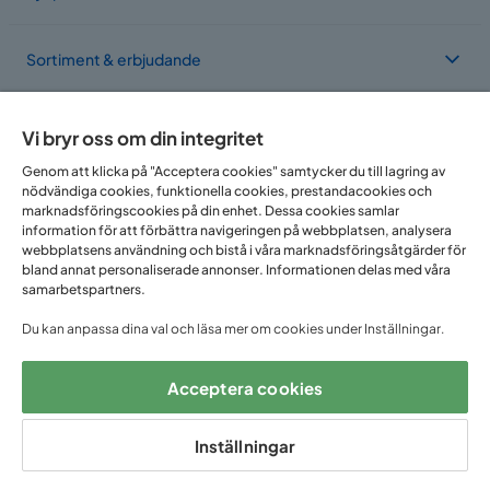
Sortiment & erbjudande
Om Trademax
Vi bryr oss om din integritet
Genom att klicka på "Acceptera cookies" samtycker du till lagring av
nödvändiga cookies, funktionella cookies, prestandacookies och
Vi finns i flera länder
marknadsföringscookies på din enhet. Dessa cookies samlar
information för att förbättra navigeringen på webbplatsen, analysera
webbplatsens användning och bistå i våra marknadsföringsåtgärder för
bland annat personaliserade annonser. Informationen delas med våra
samarbetspartners.
Du kan anpassa dina val och läsa mer om cookies under Inställningar.
Acceptera cookies
Följ oss på:
Inställningar
Copyright © 2025 Home Furnishing Nordic AB