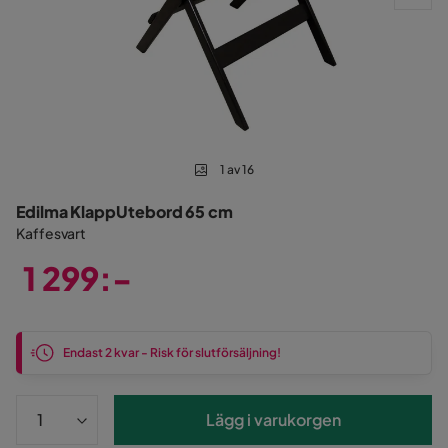
1 av 16
Edilma KlappUtebord 65 cm
Kaffesvart
1 299:-
Pris
Endast 2 kvar - Risk för slutförsäljning!
Lägg i varukorgen