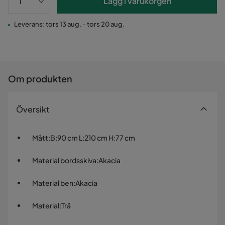
Lägg i varukorgen
Leverans: tors 13 aug. - tors 20 aug.
Om produkten
Översikt
Mått
:
B:90 cm L:210 cm H:77 cm
Material bordsskiva
:
Akacia
Material ben
:
Akacia
Material
:
Trä