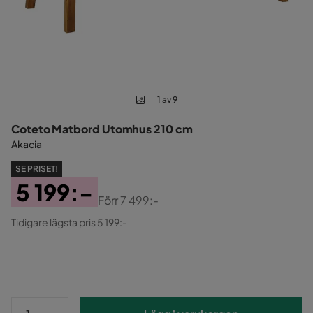
1 av 9
Coteto Matbord Utomhus 210 cm
Akacia
SE PRISET!
5 199:-
Förr
7 499:-
Pris
Original
Tidigare lägsta pris 5 199:-
Pris