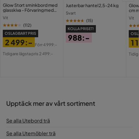
Glow Stort sminkbord med
Justerbar hantel 2,5-24 kg
Glow
glasskiva - Förvaring med
cm m
Svart
lådor och fack 120 cm
Holl
Underhållstips:
Vit
Vit
USB-
(
15
)
(
112
)
KOLLA PRISET!
Akaciaträ:
OSLAGBART PRIS
OSL
988:-
2 499:-
1 
Pris
Förr
4 999:-
Pris
Original
Pri
Or
Tidigare lägsta pris 2 499:-
Tidig
Pris
Pri
Upptäck mer av vårt sortiment
Se alla Utebord trä
Se alla Utemöbler trä