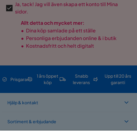
Ja, tack! Jag vill även skapa ett konto till Mina
sidor.
Allt detta och mycket mer:
•
Dina köp samlade på ett ställe
•
Personliga erbjudanden online & i butik
•
Kostnadsfritt och helt digitalt
1 års öppet
Snabb
Upp till 20 års
Prisgaranti
köp
leverans
garanti
Hjälp & kontakt
Sortiment & erbjudande