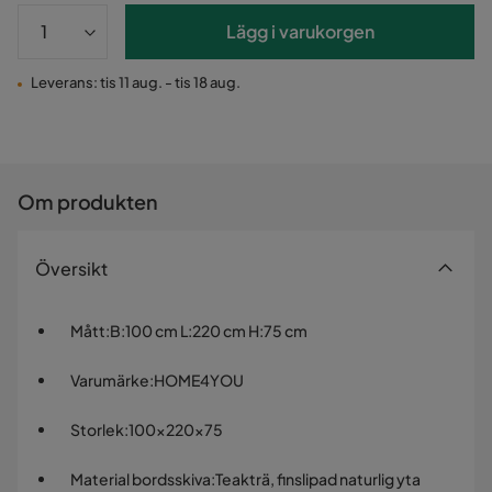
Lägg i varukorgen
Leverans: tis 11 aug. - tis 18 aug.
Om produkten
Översikt
Mått
:
B:100 cm L:220 cm H:75 cm
Varumärke
:
HOME4YOU
Storlek
:
100x220x75
Material bordsskiva
:
Teakträ, finslipad naturlig yta