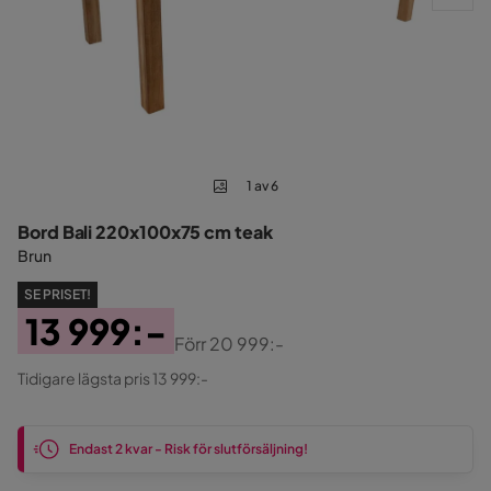
1 av 6
Bord Bali 220x100x75 cm teak
Brun
SE PRISET!
13 999:-
Förr
20 999:-
Pris
Original
Tidigare lägsta pris 13 999:-
Pris
Endast 2 kvar - Risk för slutförsäljning!