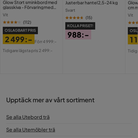
Glow Stort sminkbord med
Justerbar hantel 2,5-24 kg
Glow
glasskiva - Förvaring med
cm m
Svart
lådor och fack 120 cm
Färg
Brun
Holl
Vit
Vit
USB-
(
15
)
(
112
)
Serie
KOLLA PRISET!
OSLAGBART PRIS
OSL
988:-
2 499:-
1 
Pris
Förr
4 999:-
Pris
Original
Pri
Or
Tidigare lägsta pris 2 499:-
Tidig
Pris
Pri
Upptäck mer av vårt sortiment
Se alla Utebord trä
Se alla Utemöbler trä