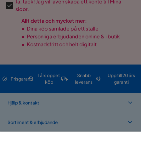
Ja, tack! Jag vill även skapa ett konto till Mina
sidor.
Allt detta och mycket mer:
•
Dina köp samlade på ett ställe
•
Personliga erbjudanden online & i butik
•
Kostnadsfritt och helt digitalt
1 års öppet
Snabb
Upp till 20 års
Prisgaranti
köp
leverans
garanti
Hjälp & kontakt
Sortiment & erbjudande