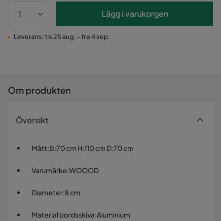
Lägg i varukorgen
Leverans: tis 25 aug. - fre 4 sep.
Om produkten
Översikt
Mått
:
B:70 cm H:110 cm D:70 cm
Varumärke
:
WOOOD
Diameter
:
8 cm
Material bordsskiva
:
Aluminium