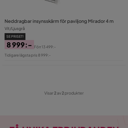
Neddragbar insynsskärm för paviljong Mirador 4 m
Vit/Ljusgrå
SE PRISET!
8 999:-
Förr
13 499:-
Pris
Original
Tidigare lägsta pris 8 999:-
Pris
Visar
2
av
2
produkter