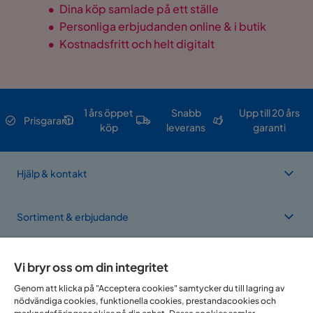
•
Dina köp samlade på ett ställe
•
Personliga erbjudanden online & i butik
•
Kostnadsfritt och helt digitalt
1 års öppet
Snabb
Upp till 20 års
Prisgaranti
köp
leverans
garanti
Hjälp & kontakt
Sortiment & erbjudande
Om Trademax
Vi bryr oss om din integritet
Genom att klicka på "Acceptera cookies" samtycker du till lagring av
nödvändiga cookies, funktionella cookies, prestandacookies och
Vi finns i flera länder