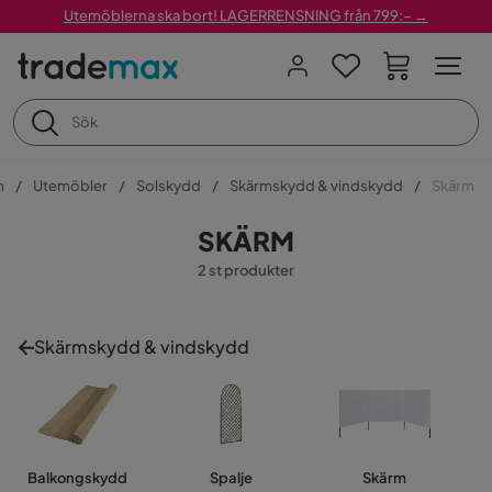
Utemöblerna ska bort! LAGERRENSNING från 799:– →
m
Utemöbler
Solskydd
Skärmskydd & vindskydd
Skärm
SKÄRM
2 st produkter
Skärmskydd & vindskydd
Balkongskydd
Spalje
Skärm