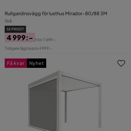
Rullgardinsvägg för lusthus Mirador-80/88 3M
Grå
SE PRISET!
4 999:-
Förr
7 499:-
Pris
Original
Tidigare lägsta pris 4 999:-
Pris
Få kvar
Nyhet