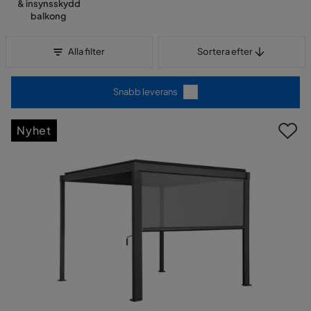
& insynsskydd
balkong
Sortera efter
Alla filter
Sortera efter
Snabb leverans
Nyhet