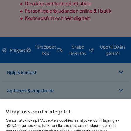
•
Dina köp samlade på ett ställe
•
Personliga erbjudanden online & i butik
•
Kostnadsfritt och helt digitalt
1 års öppet
Snabb
Upp till 20 års
Prisgaranti
köp
leverans
garanti
Hjälp & kontakt
Sortiment & erbjudande
Om Trademax
Vi bryr oss om din integritet
Genom att klicka på "Acceptera cookies" samtycker du till lagring av
nödvändiga cookies, funktionella cookies, prestandacookies och
Vi finns i flera länder
marknadsföringscookies på din enhet. Dessa cookies samlar