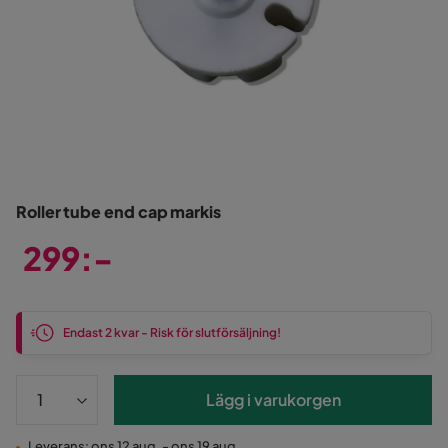
Roller tube end cap markis
299:-
Pris
Endast 2 kvar - Risk för slutförsäljning!
Lägg i varukorgen
Leverans: ons 12 aug. - ons 19 aug.