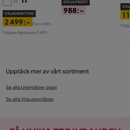
KOLLA PRISET!
OSL
988:-
1 
OSLAGBART PRIS
Pris
2 499:-
Pri
Or
Förr
4 999:-
Tidig
Pris
Original
Pri
Tidigare lägsta pris 2 499:-
Pris
Upptäck mer av vårt sortiment
Se alla Utemöbler plast
Se alla Vita utemöbler