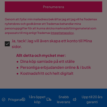
Prenumerera
Genom att fylla i min mailadress bekräftar jag att jag vill ha Trademax
nyhetsbrev och godkänner att Trademax behandlar mina
personuppgifter för att kunna skicka marknadsföringsmaterial som
anpassats till mig enligt Trademax
Integritetspolicy
.
Ja, tack! Jag vill även skapa ett konto till Mina
sidor.
Allt detta och mycket mer:
•
Dina köp samlade på ett ställe
•
Personliga erbjudanden online & i butik
•
Kostnadsfritt och helt digitalt
1 års öppet
Snabb
Upp till 20 års
Prisgaranti
köp
leverans
garanti