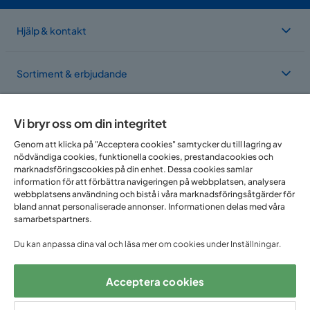
Hjälp & kontakt
Sortiment & erbjudande
Om Trademax
Vi bryr oss om din integritet
Genom att klicka på "Acceptera cookies" samtycker du till lagring av
nödvändiga cookies, funktionella cookies, prestandacookies och
Vi finns i flera länder
marknadsföringscookies på din enhet. Dessa cookies samlar
information för att förbättra navigeringen på webbplatsen, analysera
webbplatsens användning och bistå i våra marknadsföringsåtgärder för
bland annat personaliserade annonser. Informationen delas med våra
samarbetspartners.
Du kan anpassa dina val och läsa mer om cookies under Inställningar.
Acceptera cookies
Följ oss på: