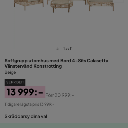
1 av 11
Soffgrupp utomhus med Bord 4-Sits Calasetta
Vänstervänd Konstrotting
Beige
SE PRISET!
13 999:-
Förr
20 999:-
Pris
Original
Tidigare lägsta pris 13 999:-
Pris
Skräddarsy dina val