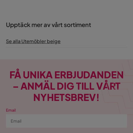
Orientering/Sida
Vänstervänd
Form Bord
Rund
Upptäck mer av vårt sortiment
Se alla Utemöbler beige
FÅ UNIKA ERBJUDANDEN
– ANMÄL DIG TILL VÅRT
NYHETSBREV!
Email