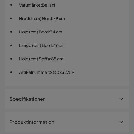
Varumärke
:
Beliani
Bredd (cm) Bord
:
79 cm
Höjd (cm) Bord
:
34 cm
Längd (cm) Bord
:
79 cm
Höjd (cm) Soffa
:
85 cm
Artikelnummer
:
SQ0232259
Specifikationer
Artikelnummer:
SQ0232259
Produktinformation
Storlek