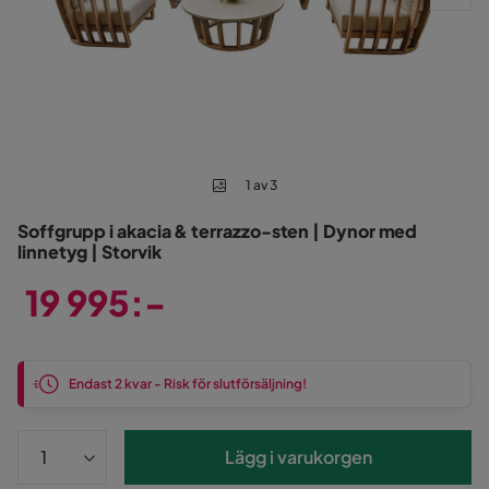
1 av 3
Soffgrupp i akacia & terrazzo-sten | Dynor med
linnetyg | Storvik
19 995:-
Pris
Endast 2 kvar - Risk för slutförsäljning!
Lägg i varukorgen