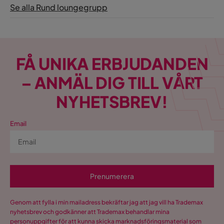
underhåll för att behålla ett fint skick och ges möjligheten
Se alla Rund loungegrupp
Form
Rund
till längsta möjliga livslängd. Vissa typer av utemöbler
kräver i princip inget underhåll alls medan t ex trämöbler
Serie
Storvik
behöver kontinuerligt underhåll med produkter anpassade
efter möbelns specifika träslag för att må bra och hålla.
Form Bord
Kvadratisk
Läs gärna våra skötselråd för trädgårdsmöbler som du
FÅ UNIKA ERBJUDANDEN
hittar nedan under fliken "Dokument" för tips och råd om
– ANMÄL DIG TILL VÅRT
hur du håller dina möbler i nyskick länge!
NYHETSBREV!
Email
Prenumerera
Genom att fylla i min mailadress bekräftar jag att jag vill ha Trademax
nyhetsbrev och godkänner att Trademax behandlar mina
personuppgifter för att kunna skicka marknadsföringsmaterial som