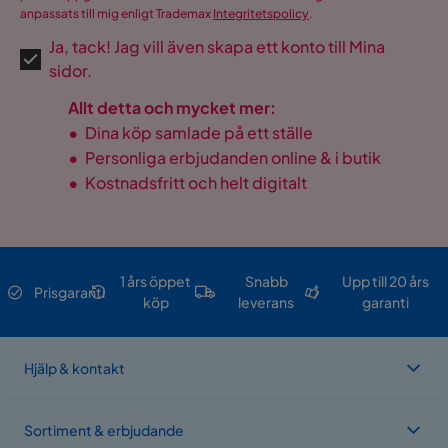
anpassats till mig enligt Trademax
Integritetspolicy
.
Ja, tack! Jag vill även skapa ett konto till Mina
sidor.
Allt detta och mycket mer:
•
Dina köp samlade på ett ställe
•
Personliga erbjudanden online & i butik
•
Kostnadsfritt och helt digitalt
1 års öppet
Snabb
Upp till 20 års
Prisgaranti
köp
leverans
garanti
Hjälp & kontakt
Sortiment & erbjudande