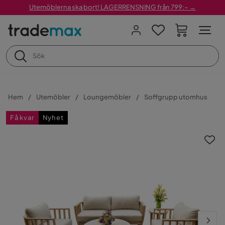
Utemöblerna ska bort! LAGERRENSNING från 799:– →
Hem
Utemöbler
Loungemöbler
Soffgrupp utomhus
Få kvar
Nyhet