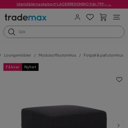
Utemöblerna ska bort! LAGERRENSNING från 799:– →
Loungemöbler
Modulsoffa utomhus
Fotpall & pall utomhus
Få kvar
Nyhet