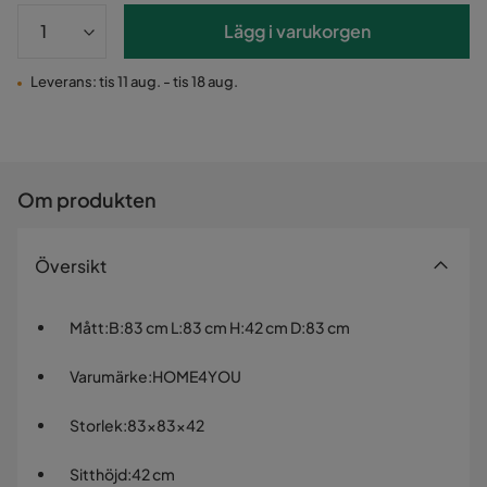
Lägg i varukorgen
Leverans: tis 11 aug. - tis 18 aug.
Om produkten
Översikt
Mått
:
B:83 cm L:83 cm H:42 cm D:83 cm
Varumärke
:
HOME4YOU
Storlek
:
83x83x42
Sitthöjd
:
42 cm