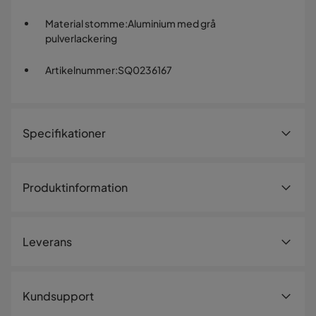
Material stomme
:
Aluminium med grå
pulverlackering
Artikelnummer
:
SQ0236167
Specifikationer
Artikelnummer:
SQ0236167
Produktinformation
Storlek
Höjd
42 cm
Leverans
Bredd
83 cm
Längd
83 cm
Leveranssätt
Kundsupport
Djup
83 cm