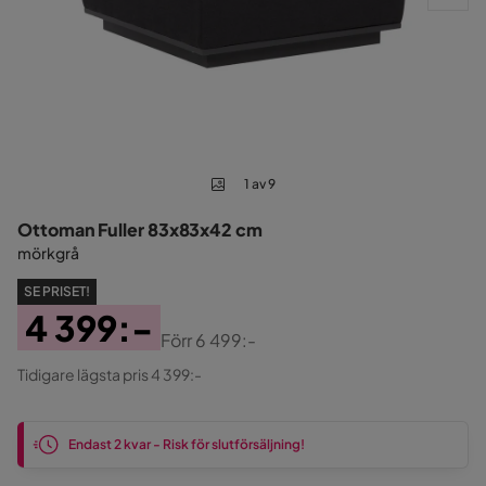
1 av 9
Ottoman Fuller 83x83x42 cm
mörkgrå
SE PRISET!
4 399:-
Förr
6 499:-
Pris
Original
Tidigare lägsta pris 4 399:-
Pris
Endast 2 kvar - Risk för slutförsäljning!