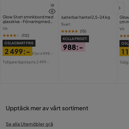
19
Glow Stort sminkbord med
Justerbar hantel 2,5-24 kg
Glow
glasskiva - Förvaring med
cm m
Svart
lådor och fack 120 cm
Holl
Vit
Vit
USB-
(
15
)
(
112
)
KOLLA PRISET!
OSLAGBART PRIS
OSL
988:-
2 499:-
1 
Pris
Förr
4 999:-
Pris
Original
Pri
Or
Tidigare lägsta pris 2 499:-
Tidig
Pris
Pri
Upptäck mer av vårt sortiment
Se alla Utemöbler grå