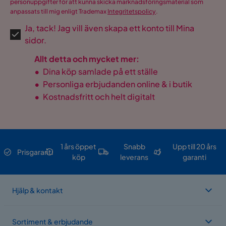
personuppgifter för att kunna skicka marknadsföringsmaterial som
anpassats till mig enligt Trademax
Integritetspolicy
.
Ja, tack! Jag vill även skapa ett konto till Mina
sidor.
Allt detta och mycket mer:
•
Dina köp samlade på ett ställe
•
Personliga erbjudanden online & i butik
•
Kostnadsfritt och helt digitalt
1 års öppet
Snabb
Upp till 20 års
Prisgaranti
köp
leverans
garanti
Hjälp & kontakt
Sortiment & erbjudande