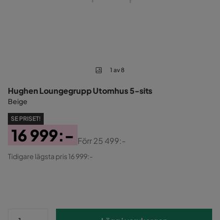
1 av 8
Hughen Loungegrupp Utomhus 5-sits
Beige
SE PRISET!
16 999:-
Förr
25 499:-
Pris
Original
Tidigare lägsta pris 16 999:-
Pris