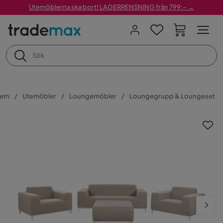
Utemöblerna ska bort! LAGERRENSNING från 799:– →
em
Utemöbler
Loungemöbler
Loungegrupp & Loungeset