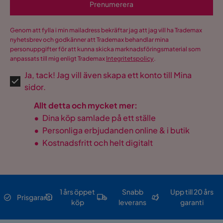
Prenumerera
Genom att fylla i min mailadress bekräftar jag att jag vill ha Trademax
nyhetsbrev och godkänner att Trademax behandlar mina
personuppgifter för att kunna skicka marknadsföringsmaterial som
anpassats till mig enligt Trademax
Integritetspolicy
.
Ja, tack! Jag vill även skapa ett konto till Mina
sidor.
Allt detta och mycket mer:
•
Dina köp samlade på ett ställe
•
Personliga erbjudanden online & i butik
•
Kostnadsfritt och helt digitalt
1 års öppet
Snabb
Upp till 20 års
Prisgaranti
köp
leverans
garanti