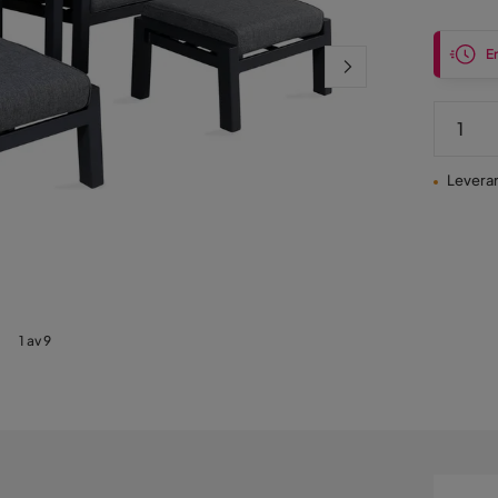
Pris
En
Leveran
1 av 9