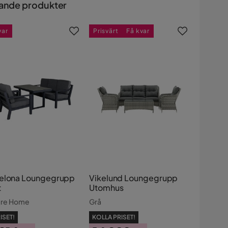
ande produkter
var
Prisvärt
Få kvar
elona Loungegrupp
Vikelund Loungegrupp
t
Utomhus
ure Home
Grå
ISET!
KOLLA PRISET!