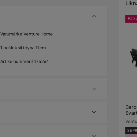
Likn
Få k
Varumärke
:
Venture Home
Tjocklek sittdyna
:
11 cm
Artikelnummer
:
1475264
Barc
Svar
Vent
oungeset från serien Barcelona. Bestående av
SE PR
uminium och ett tillhörande bord med en toppskiva