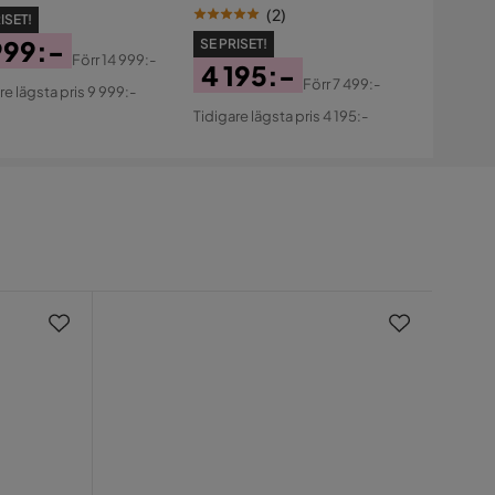
(
2
)
ISET!
999:-
SE PRISET!
Förr
14 999:-
4 195:-
s
ginal
Förr
7 499:-
re lägsta pris 9 999:-
Pris
Original
s
Tidigare lägsta pris 4 195:-
Pris