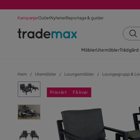
Kampanjer
Outlet
Nyheter
Reportage & guider
Möbler
Utemöbler
Trädgård
Hem
Utemöbler
Loungemöbler
Loungegrupp & Lo
Prisvärt
Få kvar