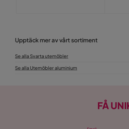
Reglerbar
Ja
Montering krävs
Nej
Vikt
51 kg
Upptäck mer av vårt sortiment
Färg
Svart
Se alla Svarta utemöbler
Serie
Barcelona
Se alla Utemöbler aluminium
FÅ UNI