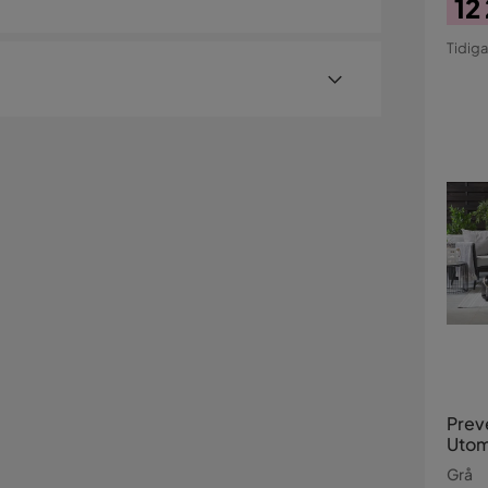
12
ordets mått: 50x50x50 cm. Stolens mått: 159x84x77
Pri
Ori
 kan du koppla av och njuta av sommarens uteliv
Tidiga
Pri
er med hemleverans. Undantag är mindre varor
gelbundet med vatten och mild tvål. Skölj alltid
ostnad kan tillkomma baserat på produkternas
viktigt om möblerna är placerade på ett havsnära
sställe.
illäggstjänster som exempelvis kvällsleverans och
er visas, kan vi tyvärr inte erbjuda dessa för ditt
Prev
Utom
Grå