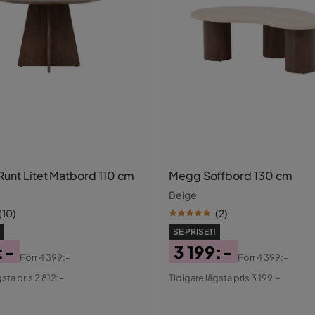
s
Runt Litet Matbord 110 cm
Megg Soffbord 130 cm
Beige
(
10
)
(
2
)
SE PRISET!
:-
3 199:-
Förr
4 399:-
Förr
4 399:-
al
Pris
Original
sta pris 2 812:-
Tidigare lägsta pris 3 199:-
Pris
2x Fotpall