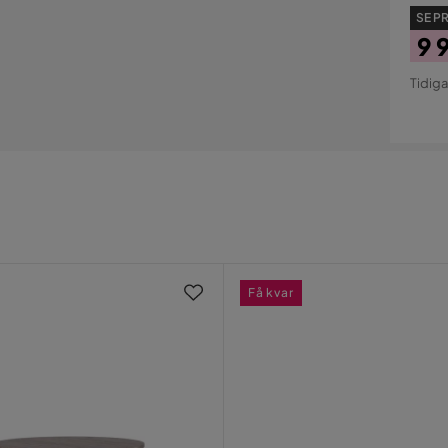
SE PR
9 
Pri
Ori
Tidiga
Pri
Få kvar