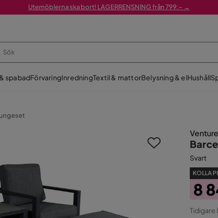
Utemöblerna ska bort! LAGERRENSNING från 799:– →
 & spabad
Förvaring
Inredning
Textil & mattor
Belysning & el
Hushåll
Sp
ungeset
Ventur
Barce
Svart
KOLLA P
8 8
Pris
Ori
Tidigare 