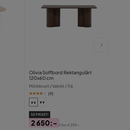
York
Olivia Soffbord Rektangulärt
cm
120x60 cm
Beige
Mörkbrunt / Valnöt / Trä
(
9
)
703
Pris
SE PRISET!
2 650:-
Förr
4 399:-