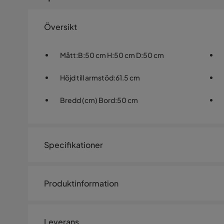
Översikt
Mått
:
B:50 cm H:50 cm D:50 cm
Höjd till armstöd
:
61.5 cm
Bredd (cm) Bord
:
50 cm
Specifikationer
Artikelnummer:
1475264
Produktinformation
Storlek
Skapa ett blickfång som imponerar med ett bekvämt l
Höjd
50 cm
två loungestolar i robust design tillverkade av svart al
Leverans