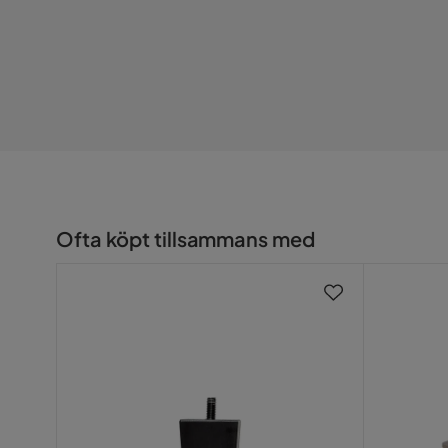
Bredd
50 cm
Mått mellan ben - kortsida
50 cm
Djup
50 cm
Sitthöjd
31 cm
Antal
Ofta köpt tillsammans med
Antal sittplatser
2
Material
Material stomme
Aluminium
Metalutseende
Aluminium
Material bordsskiva
Glas