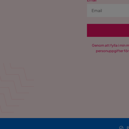
Email
Genom att fylla i min 
personuppgifter för
P