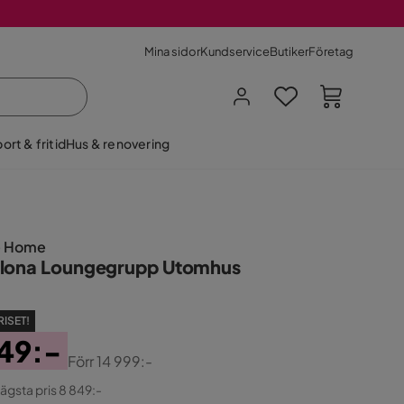
Mina sidor
Kundservice
Butiker
Företag
ort & fritid
Hus & renovering
e Home
lona Loungegrupp Utomhus
RISET!
49:-
Förr
14 999:-
ginal
lägsta pris 8 849:-