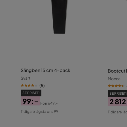
Material
Metall,Gla
Materialutseende
Metall,Tyg
Materialval
Aluminium
Materialtyp
Aluminium
Behandling
Pulverlack
Sängben 15 cm 4-pack
Bootcut 
Övrigt
Svart
Mocca
Form
Rak
(
5
)
SE PRISET!
SE PRISET!
Färgnamn
Svart
99:-
2 812
Förr
649:-
Pris
Original
Pris
Origin
Maxvikt
240 Kg
Tidigare lägsta pris 99:-
Tidigare läg
Pris
Pris
Ingår i paket
2x Fåtölj, 