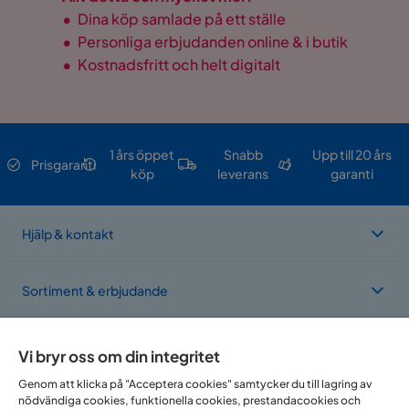
•
Dina köp samlade på ett ställe
•
Personliga erbjudanden online & i butik
•
Kostnadsfritt och helt digitalt
1 års öppet
Snabb
Upp till 20 års
Prisgaranti
köp
leverans
garanti
Hjälp & kontakt
Sortiment & erbjudande
Om Trademax
Vi bryr oss om din integritet
Genom att klicka på "Acceptera cookies" samtycker du till lagring av
nödvändiga cookies, funktionella cookies, prestandacookies och
Vi finns i flera länder