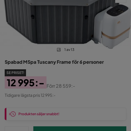
1 av 13
Spabad MSpa Tuscany Frame för 6 personer
SE PRISET!
12 995:-
Förr
28 559:-
Pris
Original
Tidigare lägsta pris 12 995:-
Pris
Produkten säljer snabbt!