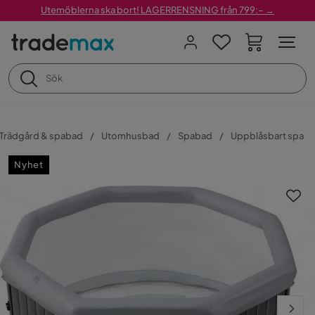
Utemöblerna ska bort! LAGERRENSNING från 799:– →
Trädgård & spabad
Utomhusbad
Spabad
Uppblåsbart spa
Nyhet