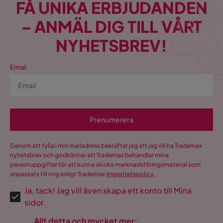
FÅ UNIKA ERBJUDANDEN
Serie
– ANMÄL DIG TILL VÅRT
Värmare
Ja
NYHETSBREV!
UV-
Automatisk rengöring
rengöring,Ozonrengöring
Email
Pumptyp
Ja
Prenumerera
Genom att fylla i min mailadress bekräftar jag att jag vill ha Trademax
nyhetsbrev och godkänner att Trademax behandlar mina
personuppgifter för att kunna skicka marknadsföringsmaterial som
anpassats till mig enligt Trademax
Integritetspolicy
.
Ja, tack! Jag vill även skapa ett konto till Mina
sidor.
Allt detta och mycket mer: