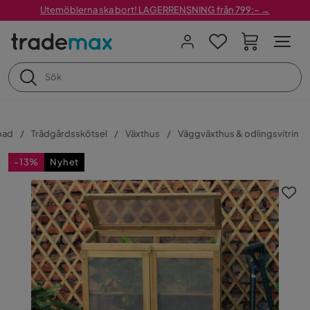
Utemöblerna ska bort! LAGERRENSNING från 799:– →
bad
Trädgårdsskötsel
Växthus
Väggväxthus & odlingsvitrin
-13%
Nyhet