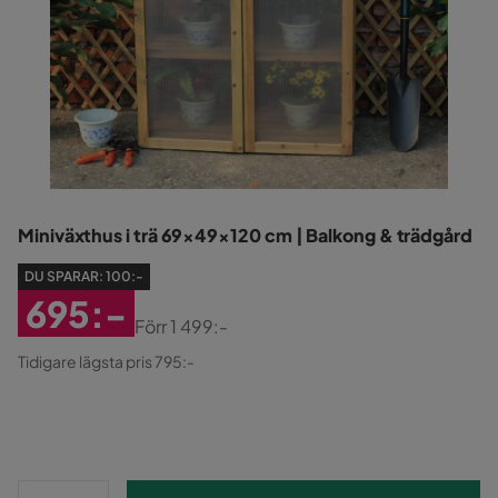
Miniväxthus i trä 69×49×120 cm | Balkong & trädgård
DU SPARAR:
100:-
695:-
Förr
1 499:-
Rabatterat
Original
Tidigare lägsta pris 795:-
Pris
Pris