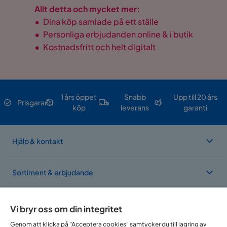
Allt detta och mycket mer:
•
Dina köp samlade på ett ställe
•
Personliga erbjudanden online & i butik
•
Kostnadsfritt och helt digitalt
1 års öppet
Snabb
Upp till 20 års
Prisgaranti
köp
leverans
garanti
Hjälp & kontakt
Sortiment & erbjudande
Om Trademax
Vi bryr oss om din integritet
Genom att klicka på "Acceptera cookies" samtycker du till lagring av