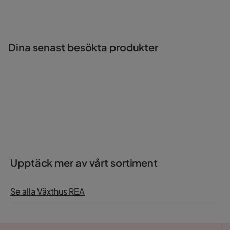
Skyddar plantor mot kyla och vind
Förlänger odlingssäsongen
Kompakt men funktionell design
Naturligt och dekorativt träutförande
Dina senast besökta produkter
Upptäck mer av vårt sortiment
Se alla Växthus REA