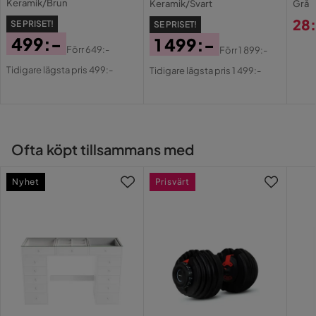
Keramik/Brun
Keramik/Svart
Grå
28
SE PRISET!
SE PRISET!
Montering krävs
Nej
Pri
499:-
1 499:-
Förr
649:-
Förr
1 899:-
Pris
Original
Pris
Original
Serie
Gabriella
Tidigare lägsta pris 499:-
Tidigare lägsta pris 1 499:-
Pris
Pris
Ofta köpt tillsammans med
Nyhet
Prisvärt