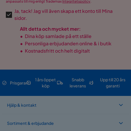
anpassats till mig enligt Trademax
Integritetspolicy
.
Ja, tack! Jag vill även skapa ett konto till Mina
sidor.
Allt detta och mycket mer:
•
Dina köp samlade på ett ställe
•
Personliga erbjudanden online & i butik
•
Kostnadsfritt och helt digitalt
1 års öppet
Snabb
Upp till 20 års
Prisgaranti
köp
leverans
garanti
Hjälp & kontakt
Sortiment & erbjudande