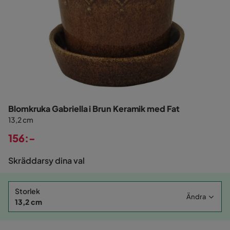
Blomkruka Gabriella i Brun Keramik med Fat
13,2 cm
156:-
Pris
Skräddarsy dina val
Storlek
Ändra
13,2 cm