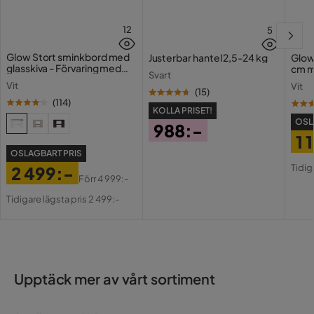
12
5
Glow Stort sminkbord med
Justerbar hantel 2,5-24 kg
Glow
glasskiva - Förvaring med
cm m
Svart
lådor och fack 120 cm
Holl
Vit
Vit
USB-
(
15
)
(
114
)
KOLLA PRISET!
OSL
988:-
1 
Pris
OSLAGBART PRIS
Pri
Or
Tidig
2 499:-
Pri
Förr
4 999:-
Pris
Original
Tidigare lägsta pris 2 499:-
Pris
Upptäck mer av vårt sortiment