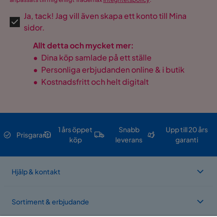
Ja, tack! Jag vill även skapa ett konto till Mina
sidor.
Allt detta och mycket mer:
•
Dina köp samlade på ett ställe
•
Personliga erbjudanden online & i butik
•
Kostnadsfritt och helt digitalt
1 års öppet
Snabb
Upp till 20 års
Prisgaranti
köp
leverans
garanti
Hjälp & kontakt
Sortiment & erbjudande