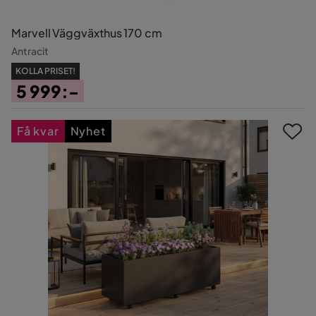
Marvell Väggväxthus 170 cm
Antracit
KOLLA PRISET!
5 999:-
Pris
Få kvar
Nyhet