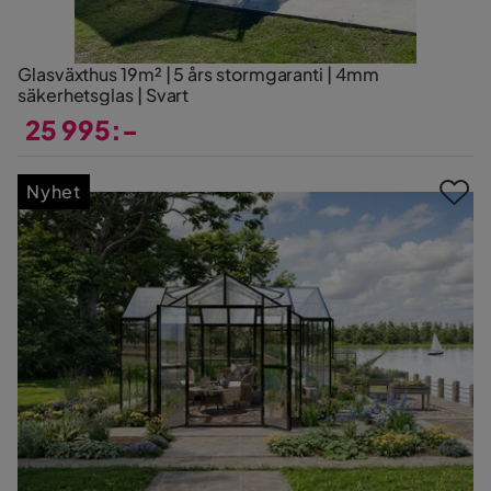
Glasväxthus 19m² | 5 års stormgaranti | 4mm
säkerhetsglas | Svart
25 995:-
Pris
Nyhet