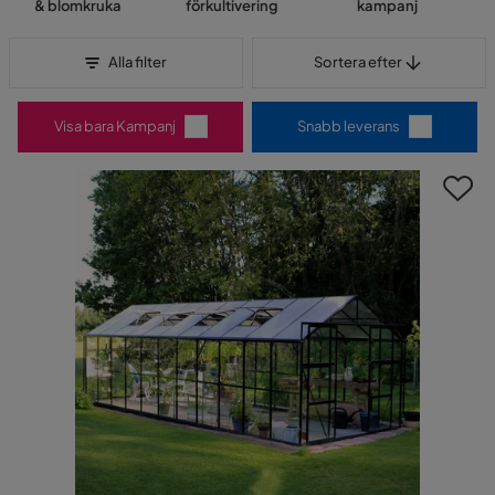
& blomkruka
förkultivering
kampanj
Sortera efter
Alla filter
Sortera efter
Visa bara Kampanj
Snabb leverans