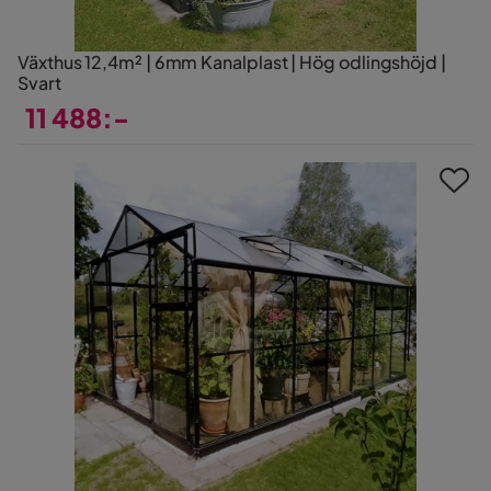
Växthus 12,4m² | 6mm Kanalplast | Hög odlingshöjd |
Svart
11 488:-
Pris