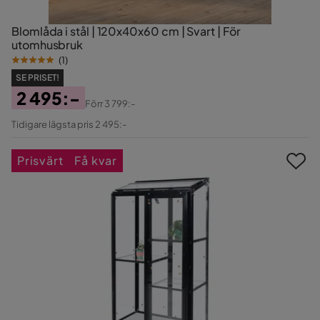
Blomlåda i stål | 120x40x60 cm | Svart | För
utomhusbruk
(
1
)
SE PRISET!
2 495:-
Förr
3 799:-
Pris
Original
Tidigare lägsta pris 2 495:-
Pris
Prisvärt
Få kvar