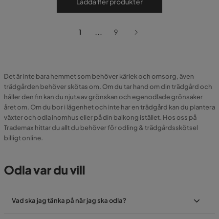
Ladda fler produkter
...
1
9
Det är inte bara hemmet som behöver kärlek och omsorg, även
trädgården behöver skötas om. Om du tar hand om din trädgård och
håller den fin kan du njuta av grönskan och egenodlade grönsaker
året om. Om du bor i lägenhet och inte har en trädgård kan du plantera
växter och odla inomhus eller på din balkong istället. Hos oss på
Trademax hittar du allt du behöver för odling & trädgårdsskötsel
billigt online.
Odla var du vill
Vad ska jag tänka på när jag ska odla?