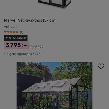
Marvell Väggväxthus 157 cm
Antracit
(
1
)
KOLLA PRISET!
3 795:-
Förr
5 399:-
Pris
Original
Tidigare lägsta pris 3 795:-
Pris