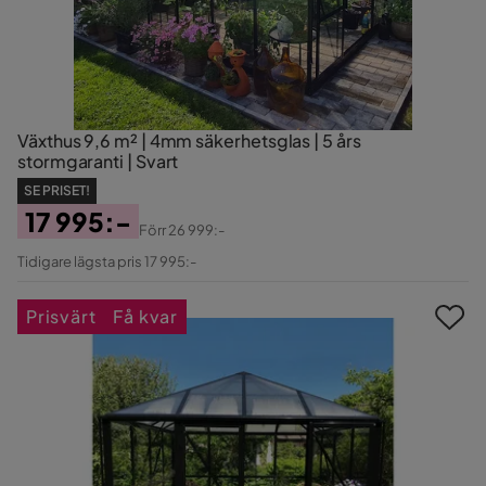
Växthus 9,6 m² | 4mm säkerhetsglas | 5 års
stormgaranti | Svart
SE PRISET!
17 995:-
Förr
26 999:-
Pris
Original
Tidigare lägsta pris 17 995:-
Pris
Prisvärt
Få kvar