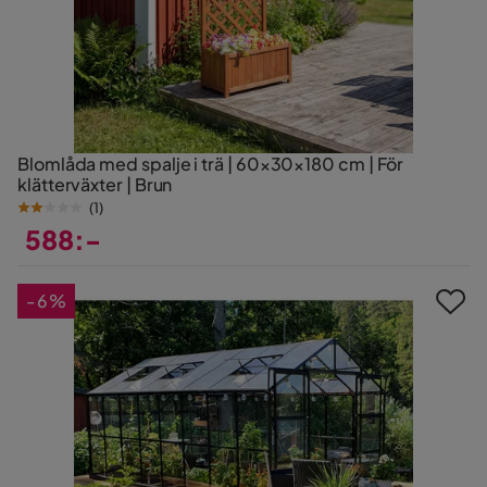
Blomlåda med spalje i trä | 60×30×180 cm | För
klätterväxter | Brun
(
1
)
588:-
Pris
-6%