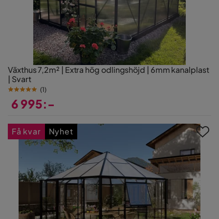
Växthus 7,2m² | Extra hög odlingshöjd | 6mm kanalplast
| Svart
(
1
)
6 995:-
Pris
Få kvar
Nyhet