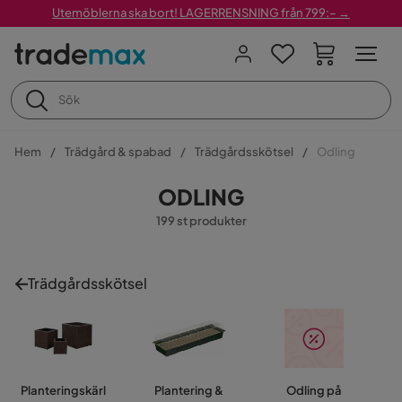
Utemöblerna ska bort! LAGERRENSNING från 799:– →
Hem
Trädgård & spabad
Trädgårdsskötsel
Odling
ODLING
199 st produkter
Trädgårdsskötsel
Planteringskärl
Plantering &
Odling på