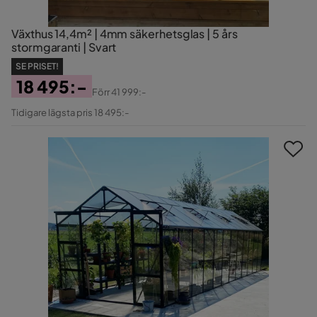
Växthus 14,4m² | 4mm säkerhetsglas | 5 års
stormgaranti | Svart
SE PRISET!
18 495:-
Förr
41 999:-
Pris
Original
Tidigare lägsta pris 18 495:-
Pris