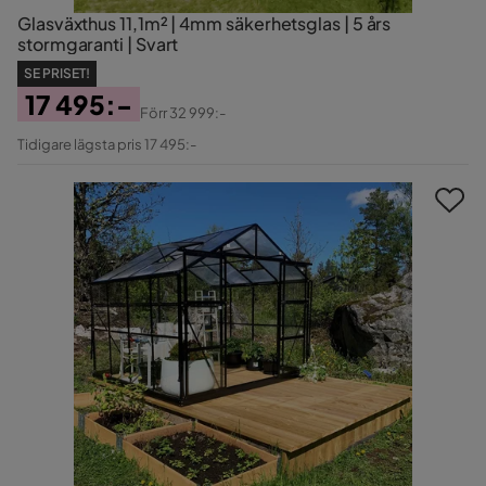
Glasväxthus 11,1m² | 4mm säkerhetsglas | 5 års
stormgaranti | Svart
SE PRISET!
17 495:-
Förr
32 999:-
Pris
Original
Tidigare lägsta pris 17 495:-
Pris