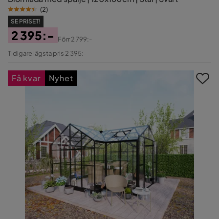
(
2
)
SE PRISET!
2 395:-
Förr
2 799:-
Pris
Original
Tidigare lägsta pris 2 395:-
Pris
Få kvar
Nyhet