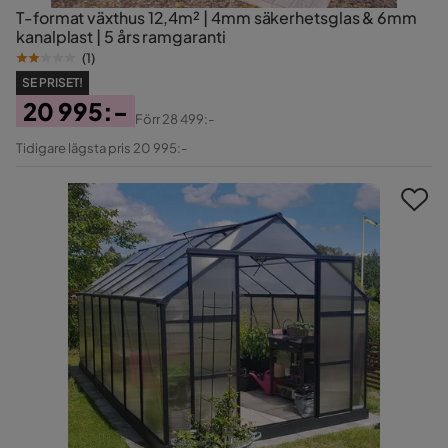
T-format växthus 12,4m² | 4mm säkerhetsglas & 6mm
kanalplast | 5 års ramgaranti
(
1
)
SE PRISET!
20 995:-
Förr
28 499:-
Pris
Original
Tidigare lägsta pris 20 995:-
Pris