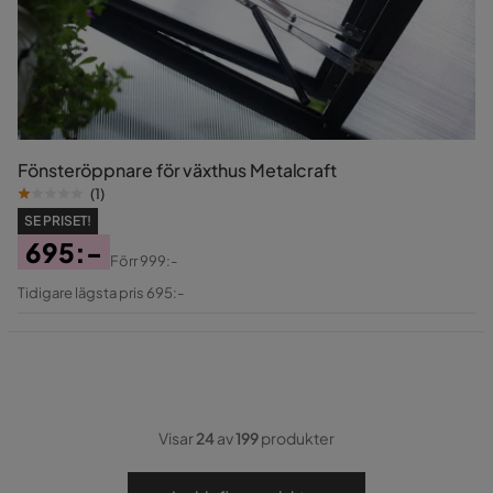
Fönsteröppnare för växthus Metalcraft
(
1
)
SE PRISET!
695:-
Förr
999:-
Pris
Original
Tidigare lägsta pris 695:-
Pris
Visar
24
av
199
produkter