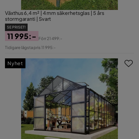
Växthus 6,4 m² | 4 mm säkerhetsglas | 5 års
stormgaranti | Svart
SE PRISET!
11 995:-
Förr
21 499:-
Pris
Original
Tidigare lägsta pris 11 995:-
Pris
Nyhet