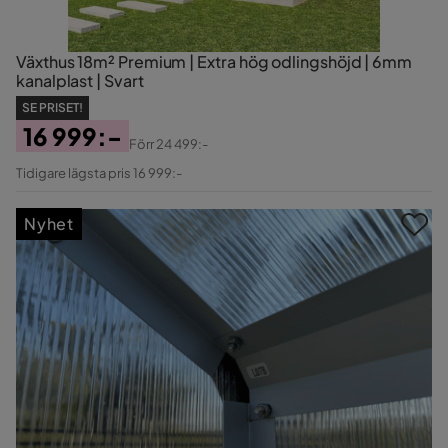
Växthus 18m² Premium | Extra hög odlingshöjd | 6mm
kanalplast | Svart
SE PRISET!
16 999:-
Förr
24 499:-
Pris
Original
Tidigare lägsta pris 16 999:-
Pris
Nyhet