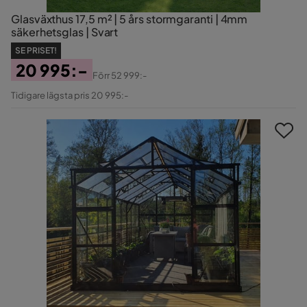
Glasväxthus 17,5 m² | 5 års stormgaranti | 4mm
säkerhetsglas | Svart
SE PRISET!
20 995:-
Förr
52 999:-
Pris
Original
Tidigare lägsta pris 20 995:-
Pris