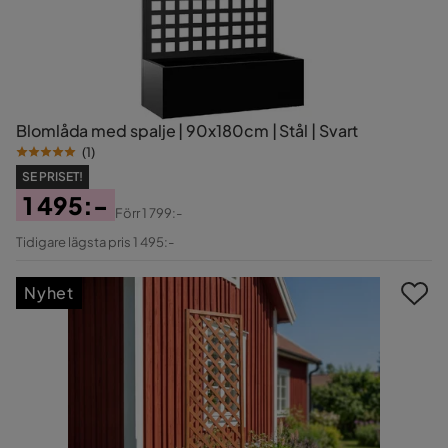
Blomlåda med spalje | 90x180cm | Stål | Svart
(
1
)
SE PRISET!
1 495:-
Förr
1 799:-
Pris
Original
Tidigare lägsta pris 1 495:-
Pris
Nyhet