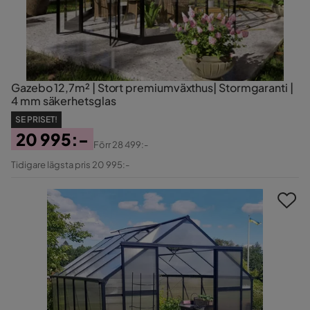
Gazebo 12,7m² | Stort premiumväxthus| Stormgaranti |
4 mm säkerhetsglas
SE PRISET!
20 995:-
Förr
28 499:-
Pris
Original
Tidigare lägsta pris 20 995:-
Pris