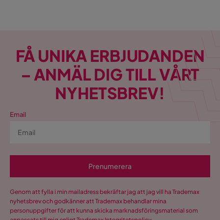
att odla grönsaker, frukter
och örter på en begränsad
yta. I detta reportage går vi
igenom vad du kan odla i
pallkrage, hur du kommer
FÅ UNIKA ERBJUDANDEN
igång, samt specifika tips för
att odla potatis, lök, tomater,
– ANMÄL DIG TILL VÅRT
sparris, morötter, vitlök och
jordgubbar.
NYHETSBREV!
Email
Prenumerera
Genom att fylla i min mailadress bekräftar jag att jag vill ha Trademax
nyhetsbrev och godkänner att Trademax behandlar mina
personuppgifter för att kunna skicka marknadsföringsmaterial som
anpassats till mig enligt Trademax
Integritetspolicy
.