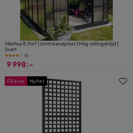
Växthus 8,9m² | 6mm kanalplast | Hög odlingshöjd |
Svart
(
1
)
9 998:-
Pris
Få kvar
Nyhet