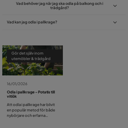
Vad behöver jag när jag ska odla på balkong och i
trädgård?
Vad kan jag odla i pallkrage?
Gör det själv inom
utemöbler & trädgård
16/01/2026
Odla i pallkrage - Potatis till
vitlök
Att odla i pallkrage har blivit
en populär metod för både
nybörjare och erfarna
trädgårdsmästare. Det är ett
praktiskt och effektivt sätt