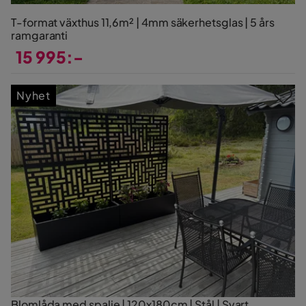
T-format växthus 11,6m² | 4mm säkerhetsglas | 5 års
ramgaranti
15 995:-
Pris
Nyhet
Blomlåda med spalje | 120x180cm | Stål | Svart