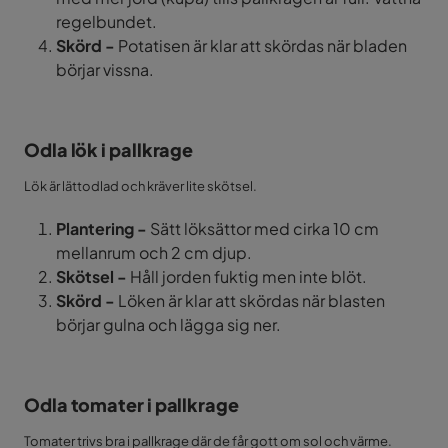
regelbundet.
Skörd -
Potatisen är klar att skördas när bladen
börjar vissna.
Odla lök i pallkrage
Lök är lättodlad och kräver lite skötsel.
Plantering -
Sätt löksättor med cirka 10 cm
mellanrum och 2 cm djup.
Skötsel -
Håll jorden fuktig men inte blöt.
Skörd -
Löken är klar att skördas när blasten
börjar gulna och lägga sig ner.
Odla tomater i pallkrage
Tomater trivs bra i pallkrage där de får gott om sol och värme.