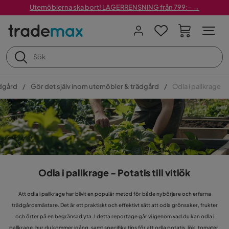
Utemöblerna ska bort! LAGERRENSNING från 799:– →
dgård
Gör det själv inom utemöbler & trädgård
Odla i pallkrage
Odla i pallkrage - Potatis till vitlök
Att odla i pallkrage har blivit en populär metod för både nybörjare och erfarna
trädgårdsmästare. Det är ett praktiskt och effektivt sätt att odla grönsaker, frukter
och örter på en begränsad yta. I detta reportage går vi igenom vad du kan odla i
pallkrage, hur du kommer igång, samt specifika tips för att odla potatis, lök, tomater,