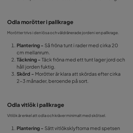
Odla morötter i pallkrage
Morötter trivs i den lösa och väldränerade jorden i en pallkrage.
Plantering -
Så fröna tunt i rader med cirka 20
cm mellanrum.
Täckning -
Täck fröna med ett tunt lager jord och
håll jorden fuktig.
Skörd -
Morötter är klara att skördas efter cirka
2-3 månader, beroende på sort.
Odla vitlök i pallkrage
Vitlök är enkel att odla och kräver minimalt med skötsel.
Plantering -
Sätt vitlöksklyftorna med spetsen