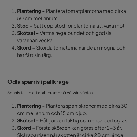
Plantering -
Plantera tomatplantorna med cirka
50 cm mellanrum.
Stöd -
Sätt upp stöd för plantorna att växa mot.
Skötsel -
Vattna regelbundet och gödsla
varannan vecka.
Skörd -
Skörda tomaterna när de är mogna och
har fått sin färg.
Odla sparris i pallkrage
Sparris tar tid att etablera men är väl värt väntan.
Plantering -
Plantera sparriskronor med cirka 30
cm mellanrum och 15 cm djup.
Skötsel -
Håll jorden fuktig och rensa bort ogräs.
Skörd -
Första skörden kan göras efter 2-3 år.
Skär sparrisen när skotten är cirka 20 cm långa.