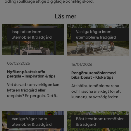
odling i pallkrage att ge dig glädje och riklig skörd.
Läs mer
Inspiration inom
Vanliga frågor inom
utemöbler & trädgård
utemöbler & trädgård
05/02/2026
16/01/2026
Nyfiken på att skaffa
Rengöra utemöbler med
pergola - Inspiration & tips
bikarbonat - Kloka tips
Vet du vad som verkligen kan
Att hålla utemöblerna rena
lyfta en trädgård eller
och fräscha är viktigt för att
uteplats? En pergola. Det är
kunna njuta av trädgården
något med hur den ramar in
eller balkongen under
ytan, ger lite skön skugga
sommarhalvåret. Smuts,
och samtidigt blir något fint
pollen, mögel och andra
att titta på. Det behöver inte
Vanliga frågor inom
Bäst i test inom utemöbler
yttre faktorer kan göra att
vara komplicerat heller.
utemöbler & trädgård
& trädgård
möblerna snabbt ser slitna
Kanske vill du ha en enkel,
ut. I detta reportage går vi