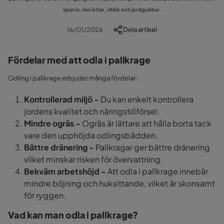
sparris, morötter, vitlök och jordgubbar.
16/01/2026
Dela artikel
Fördelar med att odla i pallkrage
Odling i pallkrage erbjuder många fördelar:
Kontrollerad miljö -
Du kan enkelt kontrollera
jordens kvalitet och näringstillförsel.
Mindre ogräs -
Ogräs är lättare att hålla borta tack
vare den upphöjda odlingsbädden.
Bättre dränering -
Pallkragar ger bättre dränering
vilket minskar risken för övervattning.
Bekväm arbetshöjd -
Att odla i pallkrage innebär
mindre böjning och huksittande, vilket är skonsamt
för ryggen.
Vad kan man odla i pallkrage?