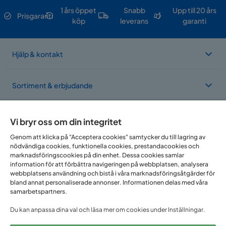
1 års öppet
Snabb
Upp till 20 års
Prisgaranti
köp
leverans
garanti
Hjälp & kontakt
Sortiment & erbjudande
Om Trademax
Vi bryr oss om din integritet
Genom att klicka på "Acceptera cookies" samtycker du till lagring av
nödvändiga cookies, funktionella cookies, prestandacookies och
Vi finns i flera länder
marknadsföringscookies på din enhet. Dessa cookies samlar
information för att förbättra navigeringen på webbplatsen, analysera
webbplatsens användning och bistå i våra marknadsföringsåtgärder för
bland annat personaliserade annonser. Informationen delas med våra
samarbetspartners.
Du kan anpassa dina val och läsa mer om cookies under Inställningar.