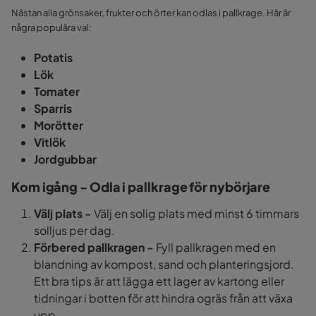
Nästan alla grönsaker, frukter och örter kan odlas i pallkrage. Här är
några populära val:
Potatis
Lök
Tomater
Sparris
Morötter
Vitlök
Jordgubbar
Kom igång - Odla i pallkrage för nybörjare
Välj plats -
Välj en solig plats med minst 6 timmars
solljus per dag.
Förbered pallkragen -
Fyll pallkragen med en
blandning av kompost, sand och planteringsjord.
Ett bra tips är att lägga ett lager av kartong eller
tidningar i botten för att hindra ogräs från att växa
upp.