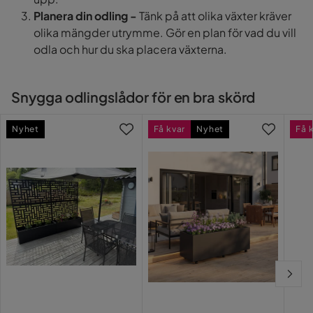
Planera din odling -
Tänk på att olika växter kräver
olika mängder utrymme. Gör en plan för vad du vill
odla och hur du ska placera växterna.
Snygga odlingslådor för en bra skörd
Nyhet
Få kvar
Nyhet
Få 