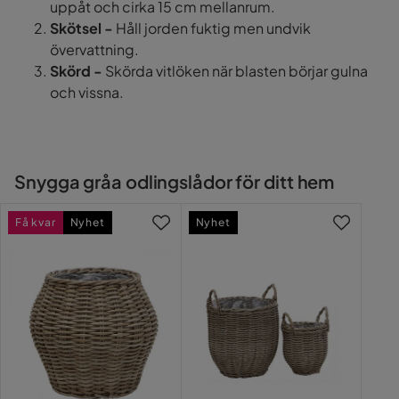
uppåt och cirka 15 cm mellanrum.
Skötsel -
Håll jorden fuktig men undvik
övervattning.
Skörd -
Skörda vitlöken när blasten börjar gulna
och vissna.
Snygga gråa odlingslådor för ditt hem
Få kvar
Nyhet
Nyhet