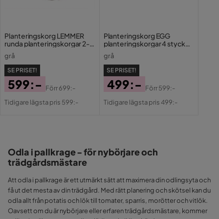
Planteringskorg LEMMER
Planteringskorg EGG
runda planteringskorgar 2-
planteringskorgar 4 stycken
pack
2-set
grå
grå
SE PRISET!
SE PRISET!
599:-
499:-
Förr
699:-
Förr
599:-
Pris
Original
Pris
Original
Tidigare lägsta pris 599:-
Tidigare lägsta pris 499:-
Pris
Pris
Odla i pallkrage - för nybörjare och
trädgårdsmästare
Att odla i pallkrage är ett utmärkt sätt att maximera din odlingsyta och
få ut det mesta av din trädgård. Med rätt planering och skötsel kan du
odla allt från potatis och lök till tomater, sparris, morötter och vitlök.
Oavsett om du är nybörjare eller erfaren trädgårdsmästare, kommer