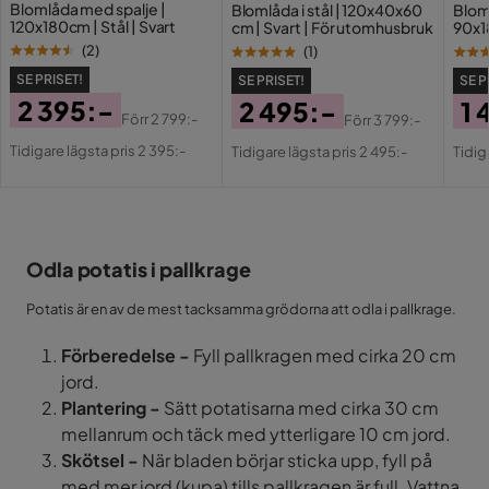
Blomlåda med spalje |
Blomlåda i stål | 120x40x60
Blom
120x180cm | Stål | Svart
cm | Svart | För utomhusbruk
90x18
(
2
)
(
1
)
SE PRISET!
SE PRISET!
SE P
2 395:-
2 495:-
1 
Förr
2 799:-
Förr
3 799:-
Pris
Original
Pris
Original
Pri
Or
Tidigare lägsta pris 2 395:-
Tidigare lägsta pris 2 495:-
Tidig
Pris
Pris
Pri
Odla potatis i pallkrage
Potatis är en av de mest tacksamma grödorna att odla i pallkrage.
Förberedelse -
Fyll pallkragen med cirka 20 cm
jord.
Plantering -
Sätt potatisarna med cirka 30 cm
mellanrum och täck med ytterligare 10 cm jord.
Skötsel -
När bladen börjar sticka upp, fyll på
med mer jord (kupa) tills pallkragen är full. Vattna