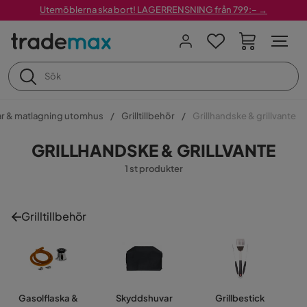
Utemöblerna ska bort! LAGERRENSNING från 799:– →
lar & matlagning utomhus
Grilltillbehör
Grillhandske & grillvante
GRILLHANDSKE & GRILLVANTE
1 st produkter
Grilltillbehör
Gasolflaska &
Skyddshuvar
Grillbestick