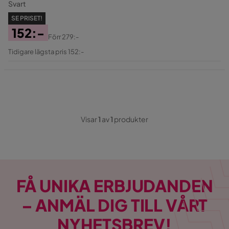
Svart
SE PRISET!
152:-
Förr
279:-
Pris
Original
Tidigare lägsta pris 152:-
Pris
Visar
1
av
1
produkter
FÅ UNIKA ERBJUDANDEN
– ANMÄL DIG TILL VÅRT
NYHETSBREV!