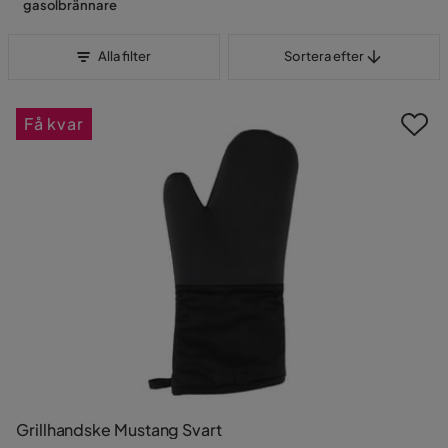
gasolbrännare
Sortera efter
Alla filter
Sortera efter
Få kvar
Grillhandske Mustang Svart