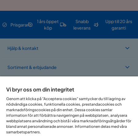
1 års öppet
Snabb
Upp till 20 års
Prisgaranti
köp
leverans
garanti
Hjälp & kontakt
Sortiment & erbjudande
Om Trademax
Vi bryr oss om din integritet
Genom att klicka på "Acceptera cookies" samtycker du till lagring av
nödvändiga cookies, funktionella cookies, prestandacookies och
Vi finns i flera länder
marknadsföringscookies på din enhet. Dessa cookies samlar
information för att förbättra navigeringen på webbplatsen, analysera
webbplatsens användning och bistå i våra marknadsföringsåtgärder för
bland annat personaliserade annonser. Informationen delas med våra
samarbetspartners.