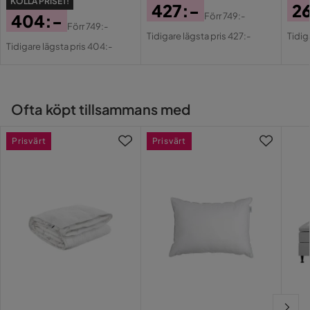
KOLLA PRISET!
427:-
2
404:-
Förr
749:-
Pris
Original
Pri
Or
Förr
749:-
Pris
Original
Tidigare lägsta pris 427:-
Tidig
Pris
Pri
Tidigare lägsta pris 404:-
Pris
Ofta köpt tillsammans med
Prisvärt
Prisvärt