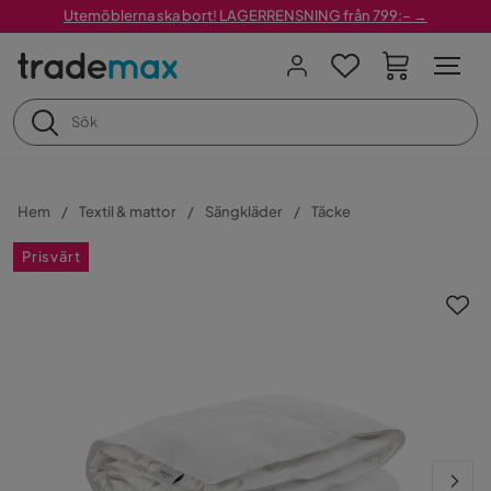
Utemöblerna ska bort! LAGERRENSNING från 799:– →
Hem
Textil & mattor
Sängkläder
Täcke
Prisvärt