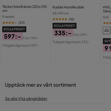
Täcke Hotelltäcke 220 x 210
Kudde Hotellkudde
HVIL
cm
Säng
65 x 90 cm
Franzén
Grå
(
16
)
(
23
)
KOLLA PRISET!
KOLLA PRISET!
335:-
597:-
Förr
599:-
Pris
Original
Förr
1 199:-
SE P
Pris
Original
Tidigare lägsta pris 335:-
Pris
Tidigare lägsta pris 597:-
9 
Pris
Pri
Or
Tidig
Pri
Upptäck mer av vårt sortiment
Se alla Vita sängkläder