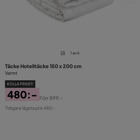
1 av 6
Täcke Hotelltäcke 150 x 200 cm
Varmt
KOLLA PRISET!
480:-
Förr
899:-
Pris
Original
Tidigare lägsta pris 480:-
Pris