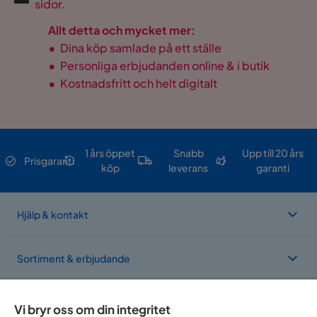
sidor.
Allt detta och mycket mer:
•
Dina köp samlade på ett ställe
•
Personliga erbjudanden online & i butik
•
Kostnadsfritt och helt digitalt
1 års öppet
Snabb
Upp till 20 års
Prisgaranti
köp
leverans
garanti
Hjälp & kontakt
Sortiment & erbjudande
Om Trademax
Vi bryr oss om din integritet