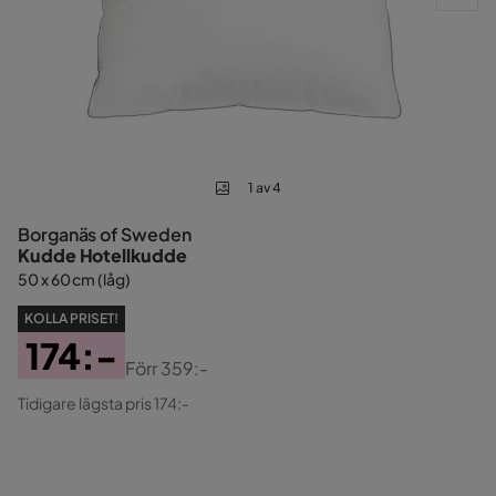
1 av 4
Borganäs of Sweden
Kudde Hotellkudde
50 x 60 cm (låg)
KOLLA PRISET!
174:-
Förr
359:-
Pris
Original
Tidigare lägsta pris 174:-
Pris