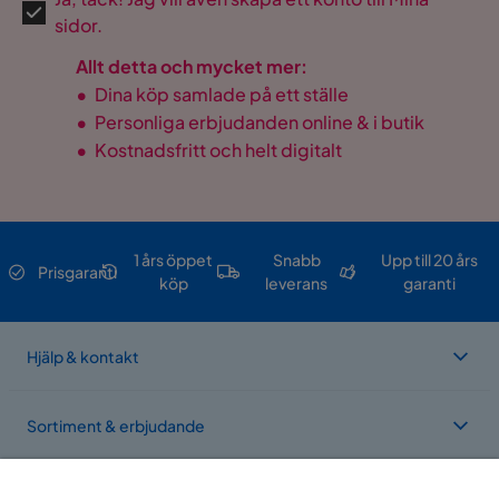
sidor.
Allt detta och mycket mer:
•
Dina köp samlade på ett ställe
•
Personliga erbjudanden online & i butik
•
Kostnadsfritt och helt digitalt
1 års öppet
Snabb
Upp till 20 års
Prisgaranti
köp
leverans
garanti
Hjälp & kontakt
Sortiment & erbjudande
Om Trademax