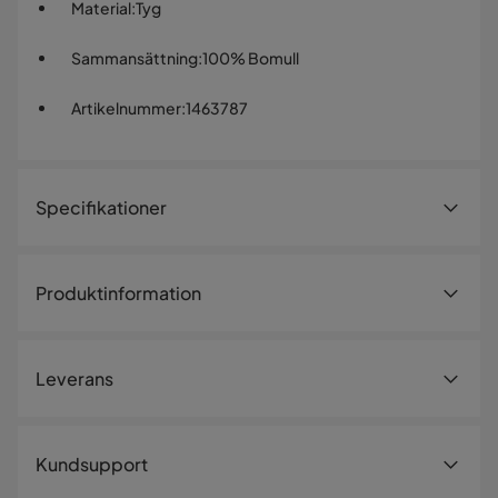
Material
:
Tyg
Sammansättning
:
100% Bomull
Artikelnummer
:
1463787
Specifikationer
Artikelnummer:
1463787
Produktinformation
Storlek
Bredd
60 cm
Leverans
Längd
50 cm
Storlek
50x60 cm
Leveranssätt
Kundsupport