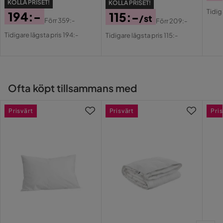
KOLLA PRISET!
KOLLA PRISET!
Pri
Or
Tidig
194:-
115:-
/st
Pri
Förr
359:-
Förr
209:-
Pris
Original
Pris
Original
Tidigare lägsta pris 194:-
Tidigare lägsta pris 115:-
Pris
Pris
Ofta köpt tillsammans med
Prisvärt
Prisvärt
Pris