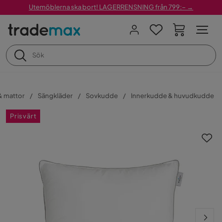
Utemöblerna ska bort! LAGERRENSNING från 799:– →
 & mattor
Sängkläder
Sovkudde
Innerkudde & huvudkudde
Prisvärt