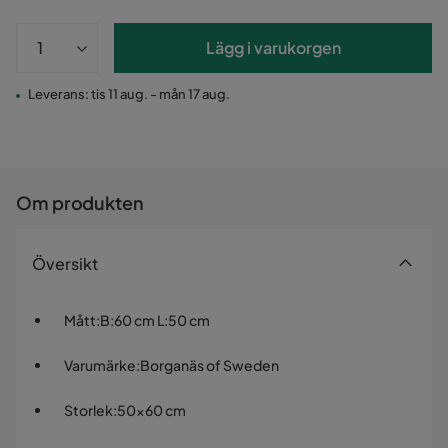
Lägg i varukorgen
Leverans: tis 11 aug. - mån 17 aug.
Om produkten
Översikt
Mått
:
B:60 cm L:50 cm
Varumärke
:
Borganäs of Sweden
Storlek
:
50x60 cm