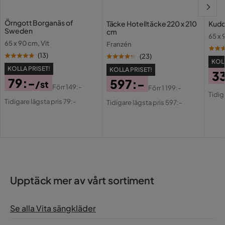
Örngott Borganäs of
Täcke Hotelltäcke 220 x 210
Kudd
Sweden
cm
65 x
65 x 90 cm, Vit
Franzén
(
13
)
(
23
)
KOLL
KOLLA PRISET!
KOLLA PRISET!
3
79:-
597:-
/st
Pri
Or
Förr
149:-
Förr
1 199:-
Pris
Original
Pris
Original
Tidig
Pri
Tidigare lägsta pris 79:-
Tidigare lägsta pris 597:-
Pris
Pris
Upptäck mer av vårt sortiment
Se alla Vita sängkläder