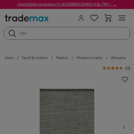
Utemöblerna ska bort! LAGERRENSNING från 799:– →
Hem
Textil & mattor
Mattor
Modern matta
Ullmatta
(
11
)