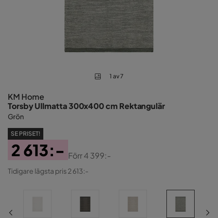
1 av 7
KM Home
Torsby Ullmatta 300x400 cm Rektangulär
Grön
SE PRISET!
2 613:-
Förr
4 399:-
Pris
Original
Tidigare lägsta pris 2 613:-
Pris