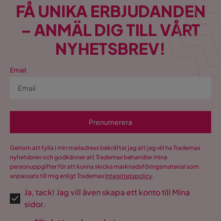
FÅ UNIKA ERBJUDANDEN
Marie L
ML
– ANMÄL DIG TILL VÅRT
NYHETSBREV!
1 år sedan
Visa fler recensioner
Email
Verified by Trustvoice
Prenumerera
Genom att fylla i min mailadress bekräftar jag att jag vill ha Trademax
nyhetsbrev och godkänner att Trademax behandlar mina
personuppgifter för att kunna skicka marknadsföringsmaterial som
anpassats till mig enligt Trademax
Integritetspolicy
.
Ja, tack! Jag vill även skapa ett konto till Mina
sidor.