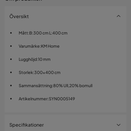
Översikt
Mått
:
B:300 cm L:400 cm
Varumärke
:
KM Home
Lugghöjd
:
10 mm
Storlek
:
300x400 cm
Sammansättning
:
80% Ull,20% bomull
Artikelnummer
:
SYN0005149
Specifikationer