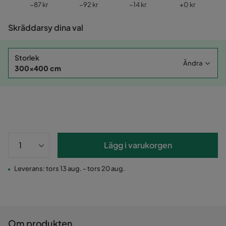
Pris
Pris
Pris
Pris
−87 kr
−92 kr
−14 kr
+
0 kr
Skräddarsy dina val
Storlek
Ändra
300x400 cm
Lägg i varukorgen
Leverans: tors 13 aug. - tors 20 aug.
Om produkten