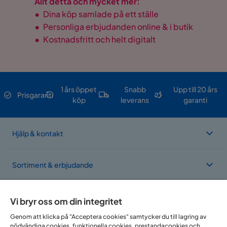
Allt detta och mycket mer:
•
Dina köp samlade på ett ställe
•
Personliga erbjudanden online & i butik
•
Kostnadsfritt och helt digitalt
1 års öppet
Snabb
Upp till 20 års
Prisgaranti
köp
leverans
garanti
Hjälp & kontakt
Sortiment & erbjudande
Om Trademax
Vi bryr oss om din integritet
Genom att klicka på "Acceptera cookies" samtycker du till lagring av
nödvändiga cookies, funktionella cookies, prestandacookies och