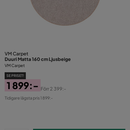
VM Carpet
Duuri Matta 160 cm Ljusbeige
VM Carpet
SE PRISET!
1 899:-
Förr
2 399:-
Pris
Original
Tidigare lägsta pris 1 899:-
Pris