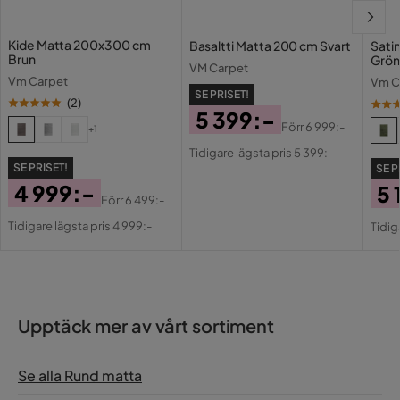
Kide Matta 200x300 cm
Basaltti Matta 200 cm Svart
Sati
Brun
Grön
VM Carpet
Vm Carpet
Vm C
SE PRISET!
(
2
)
5 399:-
Förr
6 999:-
+1
Pris
Original
Tidigare lägsta pris 5 399:-
Pris
SE PRISET!
SE P
4 999:-
5 
Förr
6 499:-
Pris
Original
Pri
Or
Tidigare lägsta pris 4 999:-
Tidig
Pris
Pri
Upptäck mer av vårt sortiment
Se alla Rund matta