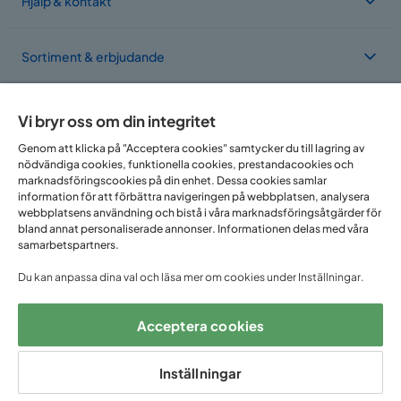
Hjälp & kontakt
Sortiment & erbjudande
Om Trademax
Vi bryr oss om din integritet
Genom att klicka på "Acceptera cookies" samtycker du till lagring av
nödvändiga cookies, funktionella cookies, prestandacookies och
Vi finns i flera länder
marknadsföringscookies på din enhet. Dessa cookies samlar
information för att förbättra navigeringen på webbplatsen, analysera
webbplatsens användning och bistå i våra marknadsföringsåtgärder för
bland annat personaliserade annonser. Informationen delas med våra
samarbetspartners.
Du kan anpassa dina val och läsa mer om cookies under Inställningar.
Acceptera cookies
Följ oss på:
Inställningar