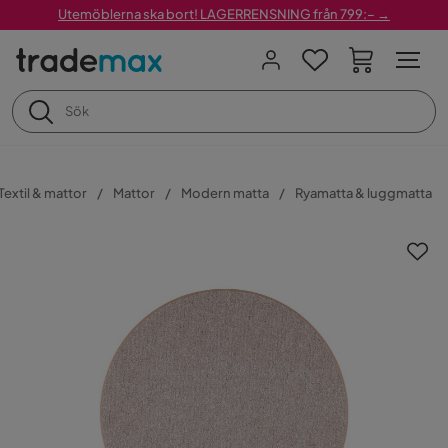
Utemöblerna ska bort! LAGERRENSNING från 799:– →
Textil & mattor
Mattor
Modern matta
Ryamatta & luggmatta