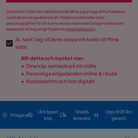
Genom att fylla i min mailadress bekräftar jag att jag vill ha Trademax
nyhetsbrev och godkänner att Trademax behandlar mina
personuppgifter för att kunna skicka marknadsföringsmaterial som
anpassats till mig enligt Trademax
Integritetspolicy
.
Ja, tack! Jag vill även skapa ett konto till Mina
sidor.
Allt detta och mycket mer:
•
Dina köp samlade på ett ställe
•
Personliga erbjudanden online & i butik
•
Kostnadsfritt och helt digitalt
1 års öppet
Snabb
Upp till 20 års
Prisgaranti
köp
leverans
garanti