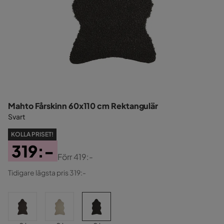
Mahto Fårskinn 60x110 cm Rektangulär
Svart
KOLLA PRISET!
319:-
Förr
419:-
Pris
Original
Tidigare lägsta pris 319:-
Pris