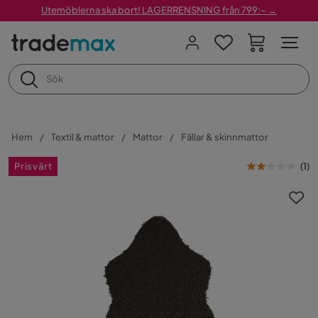
Utemöblerna ska bort! LAGERRENSNING från 799:– →
Hem
Textil & mattor
Mattor
Fällar & skinnmattor
Prisvärt
(
1
)