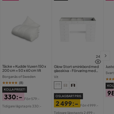
24
Täcke + Kudde Vuxen 150 x
Glow Stort sminkbord med
Juste
200 cm + 50 x 60 cm Vit
glasskiva - Förvaring med
Svart
lådor och fack 120 cm
Borganäs of Sweden
Vit
(
8
)
KOLL
KOLLA PRISET!
9
330:-
OSLAGBART PRIS
Pri
Förr
579:-
2 499:-
Pris
Original
Förr
4 999:-
Tidigare lägsta pris 330:-
Pris
Original
Pris
Tidigare lägsta pris 2 499:-