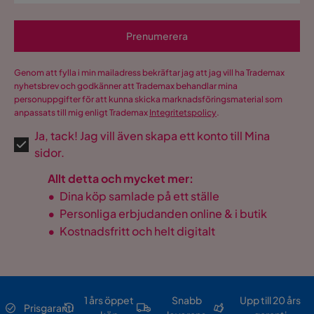
Prenumerera
Genom att fylla i min mailadress bekräftar jag att jag vill ha Trademax
nyhetsbrev och godkänner att Trademax behandlar mina
personuppgifter för att kunna skicka marknadsföringsmaterial som
anpassats till mig enligt Trademax
Integritetspolicy
.
Ja, tack! Jag vill även skapa ett konto till Mina
sidor.
Allt detta och mycket mer:
•
Dina köp samlade på ett ställe
•
Personliga erbjudanden online & i butik
•
Kostnadsfritt och helt digitalt
1 års öppet
Snabb
Upp till 20 års
Prisgaranti