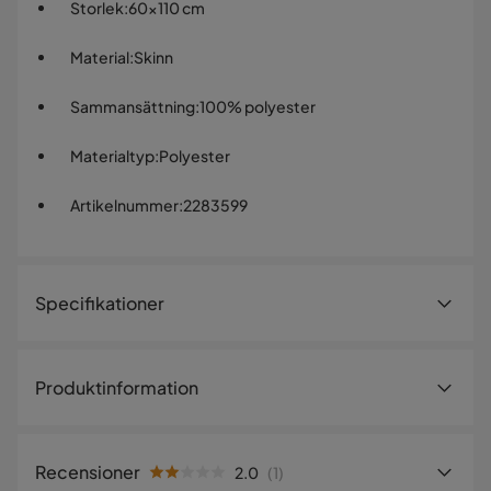
Storlek
:
60x110 cm
Material
:
Skinn
Sammansättning
:
100% polyester
Materialtyp
:
Polyester
Artikelnummer
:
2283599
Specifikationer
Artikelnummer:
2283599
Produktinformation
Storlek
Bredd
60 cm
Recensioner
2.0
(
1
)
Längd
110 cm