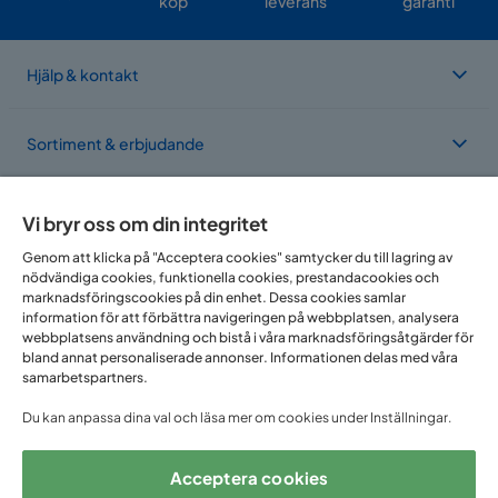
köp
leverans
garanti
Hjälp & kontakt
Sortiment & erbjudande
Om Trademax
Vi bryr oss om din integritet
Genom att klicka på "Acceptera cookies" samtycker du till lagring av
nödvändiga cookies, funktionella cookies, prestandacookies och
Vi finns i flera länder
marknadsföringscookies på din enhet. Dessa cookies samlar
information för att förbättra navigeringen på webbplatsen, analysera
webbplatsens användning och bistå i våra marknadsföringsåtgärder för
bland annat personaliserade annonser. Informationen delas med våra
samarbetspartners.
Du kan anpassa dina val och läsa mer om cookies under Inställningar.
Acceptera cookies