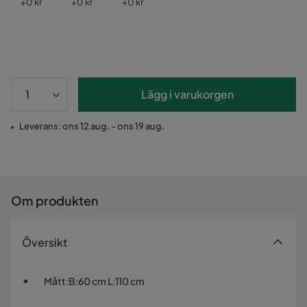
Pris
Pris
Pris
+
0 kr
+
0 kr
+
0 kr
Lägg i varukorgen
Leverans: ons 12 aug. - ons 19 aug.
Om produkten
Översikt
Mått
:
B:60 cm L:110 cm