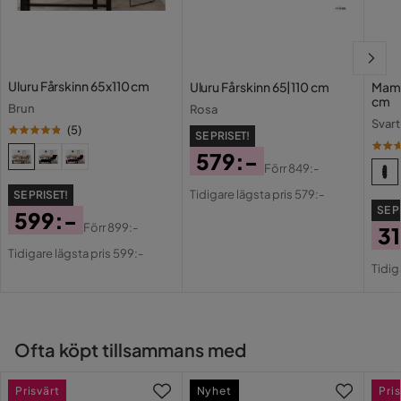
Serie
Uluru Fårskinn 65x110 cm
Uluru Fårskinn 65|110 cm
Mamu
cm
Brun
Rosa
Svart
(
5
)
SE PRISET!
579:-
Förr
849:-
Pris
Original
Tidigare lägsta pris 579:-
SE PRISET!
Pris
SE P
599:-
Förr
899:-
3
Pris
Original
Tidigare lägsta pris 599:-
Pri
Or
Pris
Tidig
Pri
Ofta köpt tillsammans med
Prisvärt
Nyhet
Pris