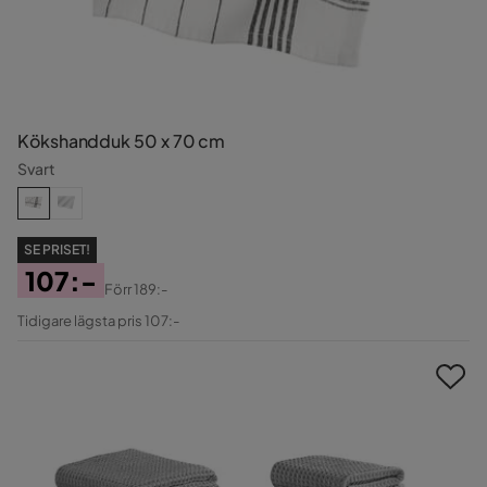
Kökshandduk 50 x 70 cm
Svart
SE PRISET!
107:-
Förr
189:-
Pris
Original
Tidigare lägsta pris 107:-
Pris