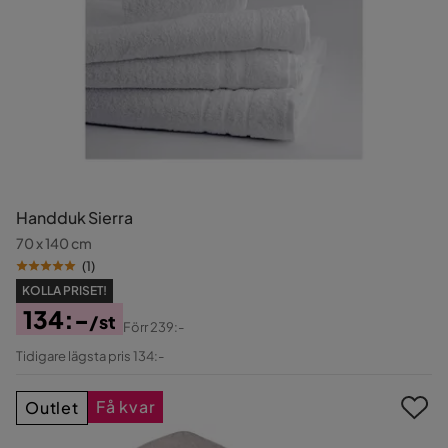
Handduk Sierra
70 x 140 cm
(
1
)
KOLLA PRISET!
134:-
/st
Förr
239:-
Pris
Original
Tidigare lägsta pris 134:-
Pris
Få kvar
Outlet