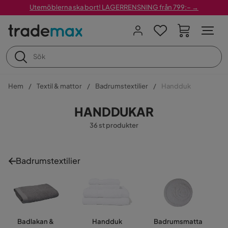
Utemöblerna ska bort! LAGERRENSNING från 799:– →
Hem
Textil & mattor
Badrumstextilier
Handduk
HANDDUKAR
36 st produkter
Badrumstextilier
Badlakan &
Handduk
Badrumsmatta