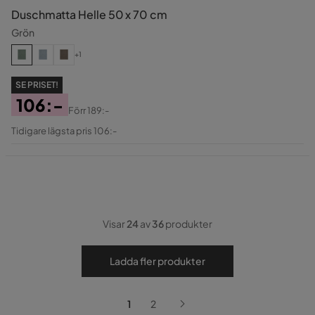
Duschmatta Helle 50 x 70 cm
Grön
+1
SE PRISET!
106:-
Förr
189:-
Pris
Original
Tidigare lägsta pris 106:-
Pris
Visar
24
av
36
produkter
Ladda fler produkter
1
2