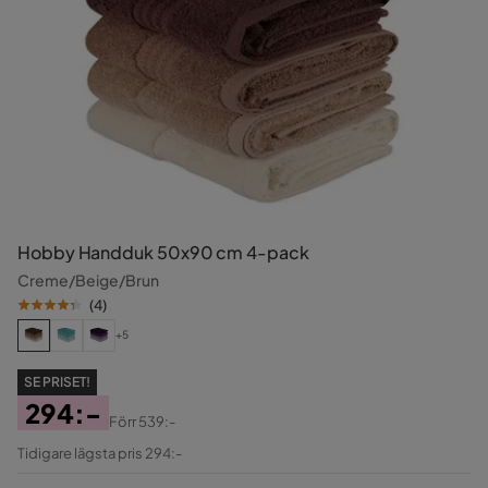
Hobby Handduk 50x90 cm 4-pack
Creme/Beige/Brun
(
4
)
+5
SE PRISET!
294:-
Förr
539:-
Pris
Original
Tidigare lägsta pris 294:-
Pris