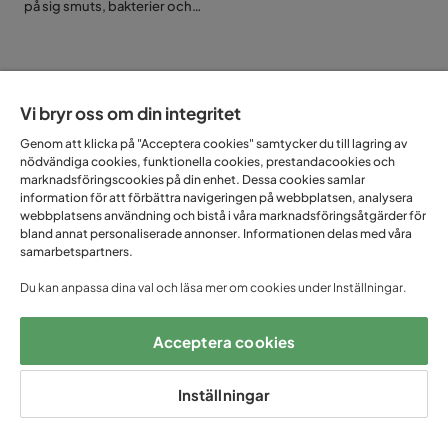
på sig smuts, bakterier och
döda hudceller. I detta
reportage ger vi dig de bästa
tipsen för hur du ska tvätta
handdukar, vilken
temperatur du bör använda,
Vi bryr oss om din integritet
hur ofta du bör tvätta dem
och hur du bäst torkar dem.
Genom att klicka på "Acceptera cookies" samtycker du till lagring av
FÅ UNIKA ERBJUDANDEN
Vi går också igenom om det
nödvändiga cookies, funktionella cookies, prestandacookies och
finns skillnader i hur du bör
marknadsföringscookies på din enhet. Dessa cookies samlar
– ANMÄL DIG TILL VÅRT
tvätta kökshanddukar
information för att förbättra navigeringen på webbplatsen, analysera
jämfört med badlakan och
webbplatsens användning och bistå i våra marknadsföringsåtgärder för
NYHETSBREV!
bland annat personaliserade annonser. Informationen delas med våra
toaletthanddukar.
samarbetspartners.
Email
Du kan anpassa dina val och läsa mer om cookies under Inställningar.
Acceptera cookies
Prenumerera
Inställningar
Genom att fylla i min mailadress bekräftar jag att jag vill ha Trademax