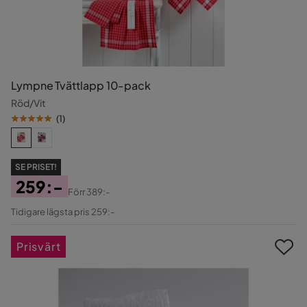
Lympne Tvättlapp 10-pack
Röd/Vit
(
1
)
SE PRISET!
259:-
Förr
389:-
Pris
Original
Tidigare lägsta pris 259:-
Pris
Prisvärt