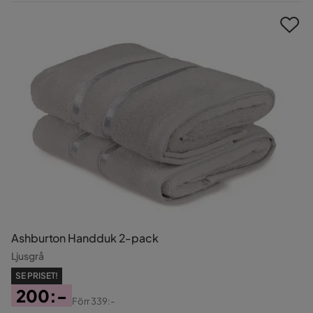
Pris
Ashburton Handduk 2-pack
Ljusgrå
SE PRISET!
200:-
Förr
339:-