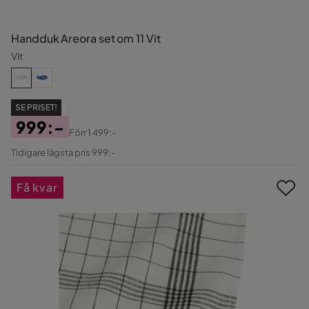
Handduk Areora set om 11 Vit
Vit
SE PRISET!
999:-
Förr
1 499:-
Pris
Original
Tidigare lägsta pris 999:-
Pris
Få kvar