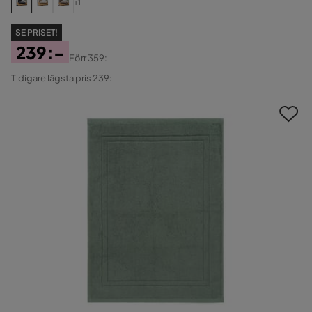
+1
SE PRISET!
239:-
Förr
359:-
Pris
Original
Tidigare lägsta pris 239:-
Pris