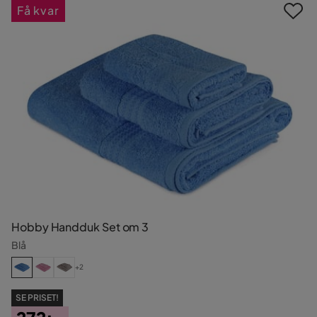
Få kvar
Hobby Handduk Set om 3
Blå
+2
SE PRISET!