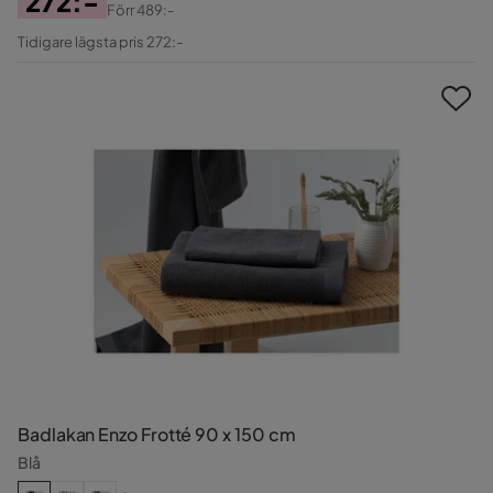
272:-
Förr
489:-
Pris
Original
Tidigare lägsta pris 272:-
Pris
Badlakan Enzo Frotté 90 x 150 cm
Blå