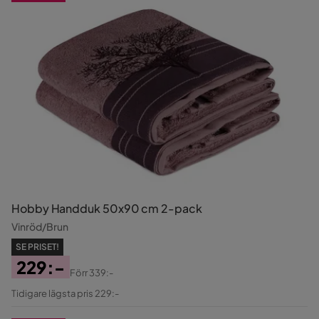
Hobby Handduk 50x90 cm 2-pack
Vinröd/Brun
SE PRISET!
229:-
Förr
339:-
Pris
Original
Tidigare lägsta pris 229:-
Pris