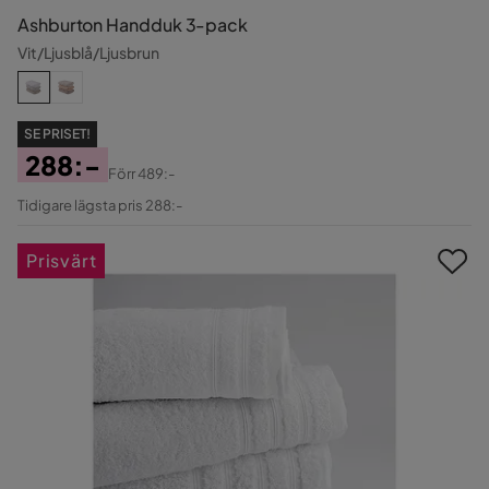
Ashburton Handduk 3-pack
Vit/Ljusblå/Ljusbrun
SE PRISET!
288:-
Förr
489:-
Pris
Original
Tidigare lägsta pris 288:-
Pris
Prisvärt