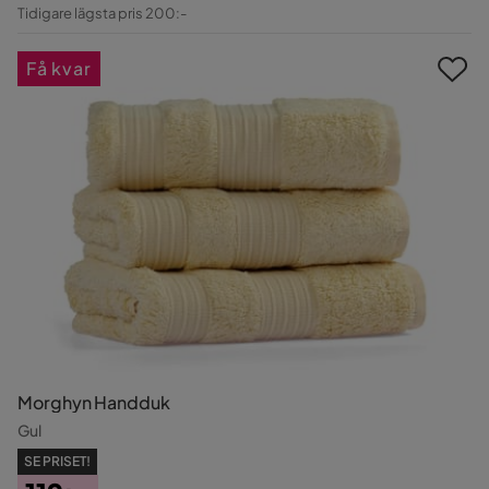
Pris
Original
Tidigare lägsta pris 200:-
Pris
Få kvar
Morghyn Handduk
Gul
SE PRISET!