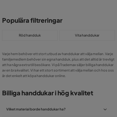
Populära filtreringar
Röd handduk
Vita handdukar
Varje hem behöver ett stort utbud av handdukar att välja mellan. Varje
familjemedlem behöver sin egna handduk, plus att det alltid är trevligt
att ha några extra till besökare. Vi på Trademax säljer billiga handdukar
av en bra kvalitet. Vi har ett stort sortiment att välja mellan och hos oss
är det enkelt att köpa handdukar online.
Billiga handdukar i hög kvalitet
Vilket material borde handdukar ha?