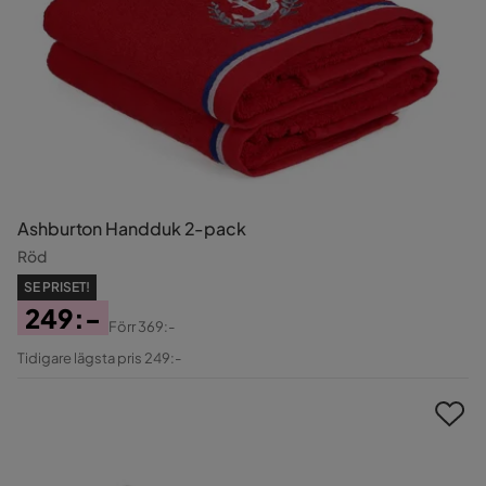
Ashburton Handduk 2-pack
Röd
SE PRISET!
249:-
Förr
369:-
Pris
Original
Tidigare lägsta pris 249:-
Pris