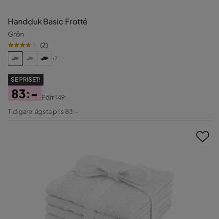
Handduk Basic Frotté
Grön
(
2
)
+7
SE PRISET!
83:-
Förr
149:-
Pris
Original
Tidigare lägsta pris 83:-
Pris