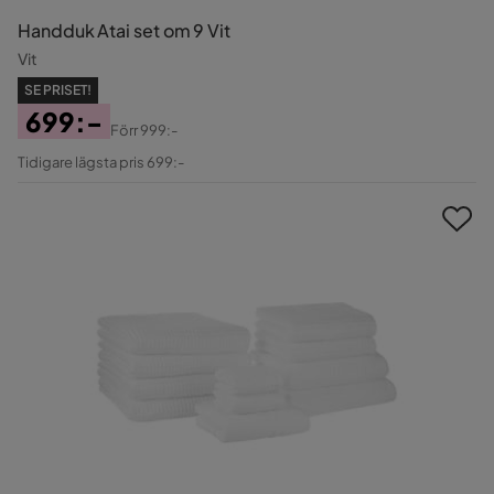
Handduk Atai set om 9 Vit
Vit
SE PRISET!
699:-
Förr
999:-
Pris
Original
Tidigare lägsta pris 699:-
Pris