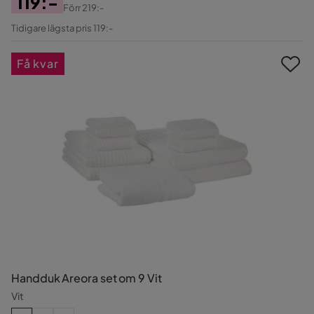
119:-
Förr
219:-
Pris
Original
Tidigare lägsta pris 119:-
Pris
Få kvar
Handduk Areora set om 9 Vit
Vit