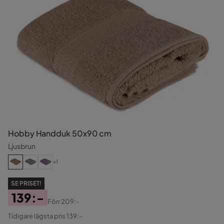
Hobby Handduk 50x90 cm
Ljusbrun
+1
SE PRISET!
139:-
Förr
209:-
Pris
Original
Tidigare lägsta pris 139:-