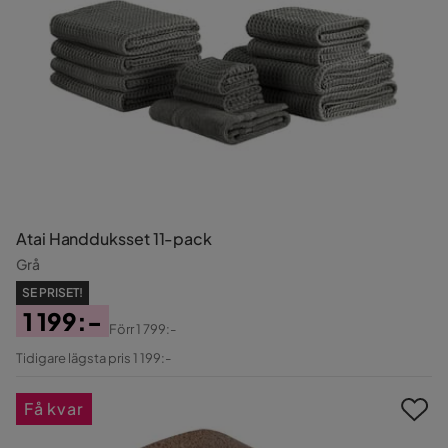
Atai Handduksset 11-pack
Grå
SE PRISET!
1 199:-
Förr
1 799:-
Pris
Original
Tidigare lägsta pris 1 199:-
Pris
Få kvar