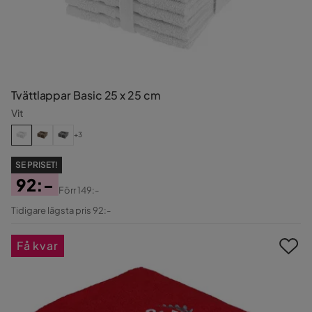
Tvättlappar Basic 25 x 25 cm
Vit
+3
SE PRISET!
92:-
Förr
149:-
Pris
Original
Tidigare lägsta pris 92:-
Pris
Få kvar