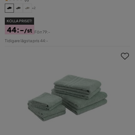
+2
KOLLA PRISET!
44:-
/st
Förr
79:-
Pris
Original
Tidigare lägsta pris 44:-
Pris