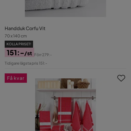
Handduk Corfu Vit
70 x 140 cm
KOLLA PRISET!
151:-
/st
Förr
279:-
Pris
Original
Tidigare lägsta pris 151:-
Pris
Få kvar