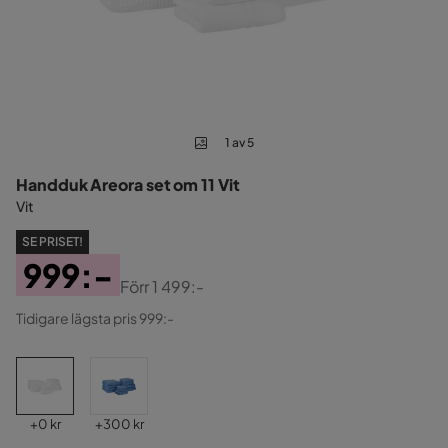
1 av 5
Handduk Areora set om 11 Vit
Vit
SE PRISET!
999:-
Förr
1 499:-
Pris
Original
Tidigare lägsta pris 999:-
Pris
Pris
Pris
+
0 kr
+
300 kr