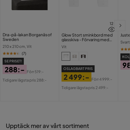
12
Dra-på-lakan Borganäs of
Glow Stort sminkbord med
Juste
Sweden
glasskiva - Förvaring med
Svart
lådor och fack 120 cm
210 x 210 cm, Vit
Vit
(
7
)
KOLL
SE PRISET!
9
288:-
OSLAGBART PRIS
Pri
Förr
519:-
2 499:-
Pris
Original
Förr
4 999:-
Tidigare lägsta pris 288:-
Pris
Original
Pris
Tidigare lägsta pris 2 499:-
Pris
Upptäck mer av vårt sortiment