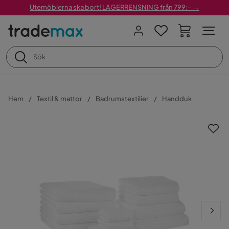
Utemöblerna ska bort! LAGERRENSNING från 799:– →
Hem
Textil & mattor
Badrumstextilier
Handduk