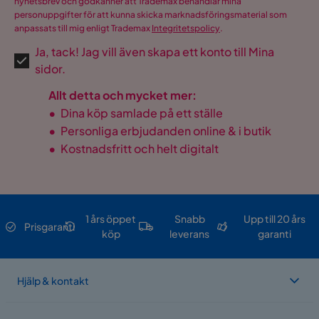
nyhetsbrev och godkänner att Trademax behandlar mina
personuppgifter för att kunna skicka marknadsföringsmaterial som
anpassats till mig enligt Trademax
Integritetspolicy
.
Ja, tack! Jag vill även skapa ett konto till Mina
sidor.
Allt detta och mycket mer:
•
Dina köp samlade på ett ställe
•
Personliga erbjudanden online & i butik
•
Kostnadsfritt och helt digitalt
1 års öppet
Snabb
Upp till 20 års
Prisgaranti
köp
leverans
garanti
Hjälp & kontakt