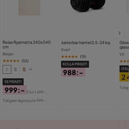
uppställning och användning
Denna AirTrack i en elegant rosa färg kombinerar kvalitet,
hållbarhet och säkerhet, vilket gör den till ett oumbärligt
träningsredskap för både amatörer och professionella.
Tack vare sin robusta design och mångsidighet kan den
användas för allt från uppvärmningar och stretching till
Relax Ryamatta 240x340
Justerbar hantel 2,5-24 kg
Glow
avancerade volter och hoppövningar. Oavsett om du
cm
glas
Svart
tränar inför en tävling eller bara vill ha en rolig och säker yta
Beige
Vit
att öva på, är vår AirTrack ett pålitligt och effektivt val.
(
15
)
(
52
)
KOLLA PRISET!
För dig som vill ta din träning till nästa nivå är denna AirTrack
OSL
+5
988:-
en investering i både kvalitet och säkerhet. Den hållbara
2 
Pris
konstruktionen gör att den håller över tid, och med de
SE PRISET!
Pri
Or
inkluderade tillbehören har du allt du behöver för att enkelt
Tidig
999:-
Pri
Förr
1 499:-
komma igång och underhålla din utrustning. Ge dig själv de
Pris
Original
bästa förutsättningarna för att träna effektivt och
Tidigare lägsta pris 999:-
Pris
skadefritt - med vår AirTrack kan du träna var du vill, när du
vill!