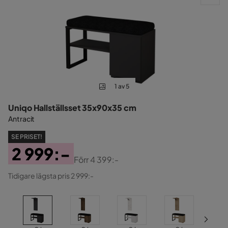
1 av 5
Uniqo Hallställsset 35x90x35 cm
Antracit
SE PRISET!
2 999:-
Förr
4 399:-
Pris
Original
Tidigare lägsta pris 2 999:-
Pris