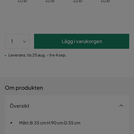
Pris
Pris
Pris
Pris
Pri
+
0 kr
+
0 kr
+
0 kr
+
0 kr
+
0
Lägg i varukorgen
Leverans: tis 25 aug. - fre 4 sep.
Om produkten
Översikt
Mått
:
B:35 cm H:90 cm D:35 cm