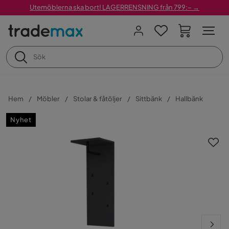
Utemöblerna ska bort! LAGERRENSNING från 799:– →
Hem
Möbler
Stolar & fåtöljer
Sittbänk
Hallbänk
Nyhet