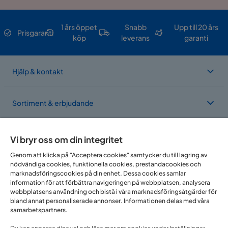
1 års öppet
Snabb
Upp till 20 års
Prisgaranti
köp
leverans
garanti
Hjälp & kontakt
Sortiment & erbjudande
Om Trademax
Vi bryr oss om din integritet
Genom att klicka på "Acceptera cookies" samtycker du till lagring av
nödvändiga cookies, funktionella cookies, prestandacookies och
Vi finns i flera länder
marknadsföringscookies på din enhet. Dessa cookies samlar
information för att förbättra navigeringen på webbplatsen, analysera
webbplatsens användning och bistå i våra marknadsföringsåtgärder för
bland annat personaliserade annonser. Informationen delas med våra
samarbetspartners.