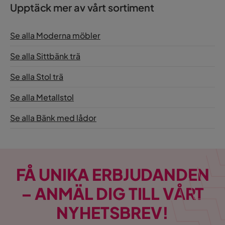
Dyna ingår
Ja
Upptäck mer av vårt sortiment
Bruk
Inomhus
Se alla Moderna möbler
Färg ben
Antracit
Se alla Sittbänk trä
Färg
Antracit
Se alla Stol trä
Serie
Se alla Metallstol
Se alla Bänk med lådor
FÅ UNIKA ERBJUDANDEN
– ANMÄL DIG TILL VÅRT
NYHETSBREV!