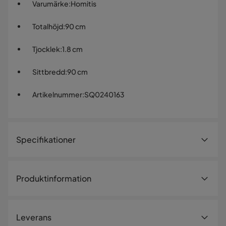
Varumärke
:
Homitis
Totalhöjd
:
90 cm
Tjocklek
:
1.8 cm
Sittbredd
:
90 cm
Artikelnummer
:
SQ0240163
Specifikationer
Artikelnummer:
SQ0240163
Produktinformation
Storlek
Förvandla ditt hallen med vår fantastiska Lion - Anthracite
Höjd
90 cm
hallmöbelset. Denna vackert utformade möbel
Leverans
kombinerar kvalitetshantverk och modern design och ger
Totalhöjd
90 cm