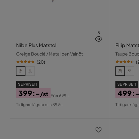
5
Nibe Plus Matstol
Filip Mats
Greige Bouclé / Metallben Valnöt
Taupe Bouc
(
20
)
(
SE PRISET!
SE PRISET!
399:-
499:
/st
Förr
699:-
Pris
Original
Pris
Origin
Tidigare lägsta pris 399:-
Tidigare lägs
Pris
Pris