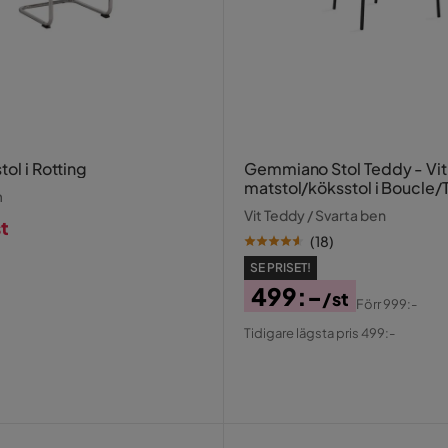
tol i Rotting
Gemmiano Stol Teddy - Vit
matstol/köksstol i Boucle
m
med svarta metallben
Vit Teddy / Svarta ben
t
(
18
)
SE PRISET!
499:-
/st
Förr
999:-
Pris
Original
Tidigare lägsta pris 499:-
Pris