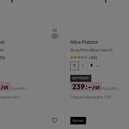
10
tol
Nibe Matstol
lé
Brun/Metallben Valnöt
20
)
(
45
)
+1
SE PRISET!
-
239:-
/st
/st
Förr
999:-
Förr
599:-
al
Pris
Original
ta pris 499:-
Tidigare lägsta pris 239:-
Pris
Nyhet