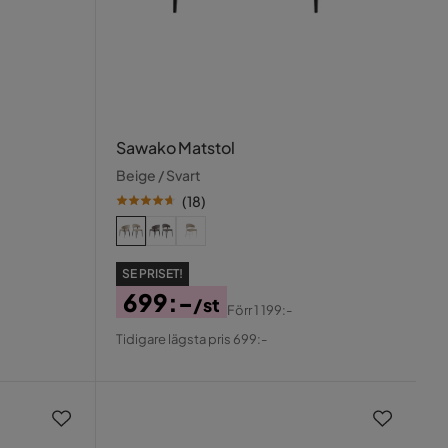
Sawako Matstol
Beige / Svart
(
18
)
SE PRISET!
699:-
/st
Förr
1 199:-
Pris
Original
Tidigare lägsta pris 699:-
Pris