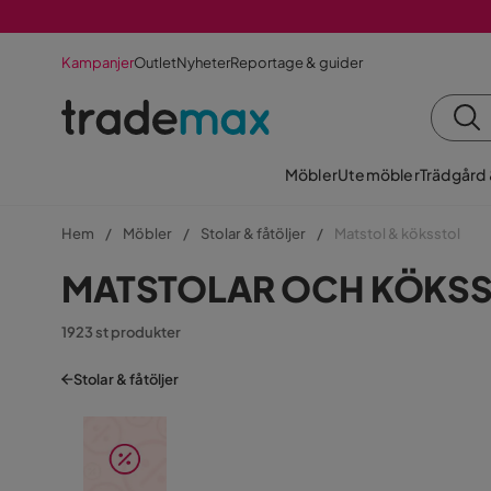
Kampanjer
Outlet
Nyheter
Reportage & guider
Möbler
Utemöbler
Trädgård
Hem
Möbler
Stolar & fåtöljer
Matstol & köksstol
MATSTOLAR OCH KÖKS
1923 st produkter
Stolar & fåtöljer