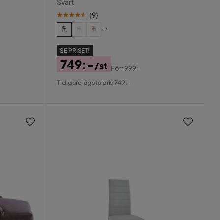
Svart
(
9
)
+2
SE PRISET!
749:-
/st
Förr
999:-
Pris
Original
Tidigare lägsta pris 749:-
Pris