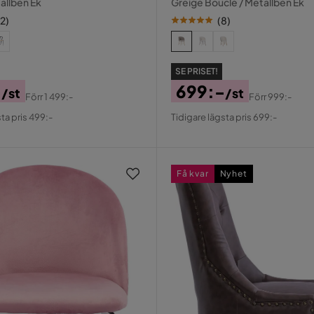
allben Ek
Greige Bouclé / Metallben Ek
12
)
(
8
)
SE PRISET!
-
699:-
/st
/st
Förr
1 499:-
Förr
999:-
al
Pris
Original
ta pris 499:-
Tidigare lägsta pris 699:-
Pris
Få kvar
Nyhet