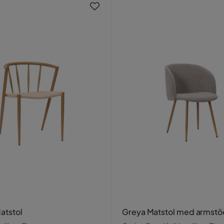
atstol
Greya Matstol med armstö