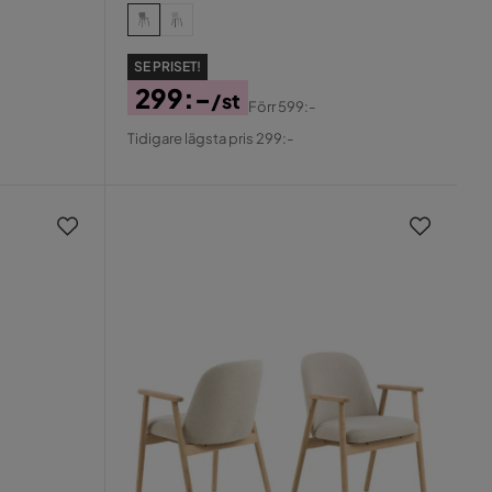
SE PRISET!
299:-
/st
Förr
599:-
Pris
Original
Tidigare lägsta pris 299:-
Pris