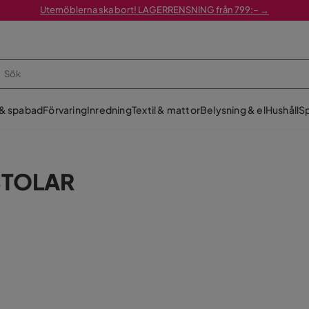
Utemöblerna ska bort! LAGERRENSNING från 799:– →
 & spabad
Förvaring
Inredning
Textil & mattor
Belysning & el
Hushåll
Sp
STOLAR