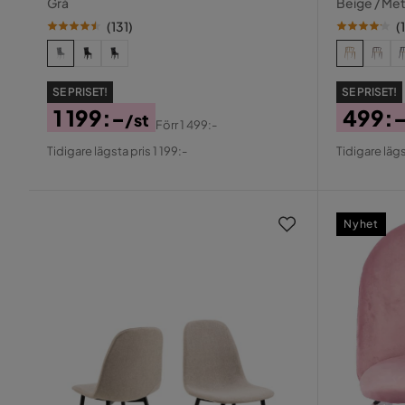
Grå
Beige / Met
(
131
)
(
SE PRISET!
SE PRISET!
1 199:-
499:
/st
Förr
1 499:-
Pris
Original
Pris
Origin
Tidigare lägsta pris 1 199:-
Tidigare lägs
Pris
Pris
Nyhet