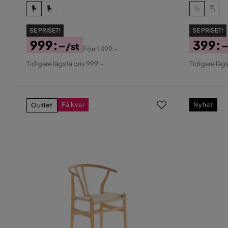
SE PRISET!
SE PRISET!
999:-
399:
/st
Förr
1 499:-
Pris
Original
Pris
Origin
Tidigare lägsta pris 999:-
Tidigare lägs
Pris
Pris
Få kvar
Nyhet
Outlet