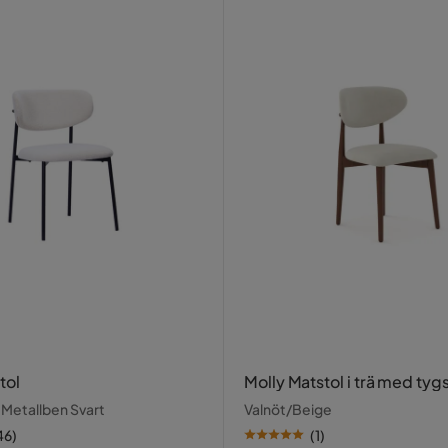
tol
Molly Matstol i trä med tygs
/ Metallben Svart
Valnöt/Beige
46
)
(
1
)