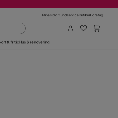
Mina sidor
Kundservice
Butiker
Företag
ort & fritid
Hus & renovering