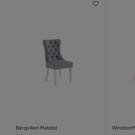
Bergviken Matstol
Winston M