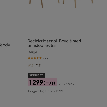
Reciclar Matstol i Bouclé med
/Teddy
armstöd i ek trä
Beige
(
7
)
SE PRISET!
1 299:-
/st
Förr
2 599:-
Pris
Original
Tidigare lägsta pris 1 299:-
Pris