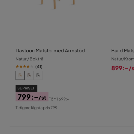
Dastoori Matstol med Armstöd
Build Mats
Natur / Bokträ
Natur/Kro
(
41
)
899:-
/s
Pris
SE PRISET!
799:-
/st
Förr
1 699:-
Pris
Original
Tidigare lägsta pris 799:-
Pris