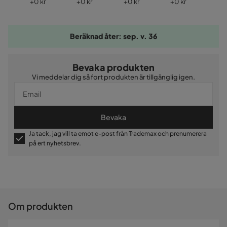
Pris
Pris
Pris
Pris
Pri
+
0 kr
+
0 kr
+
0 kr
+
0 kr
+
0
Beräknad åter: sep. v. 36
Bevaka produkten
Vi meddelar dig så fort produkten är tillgänglig igen.
Bevaka
Ja tack, jag vill ta emot e-post från Trademax och prenumerera
på ert nyhetsbrev.
Om produkten