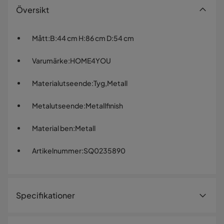
Översikt
Mått
:
B:44 cm H:86 cm D:54 cm
Varumärke
:
HOME4YOU
Materialutseende
:
Tyg,Metall
Metalutseende
:
Metallfinish
Material ben
:
Metall
Artikelnummer
:
SQ0235890
Specifikationer
Artikelnummer:
SQ0235890