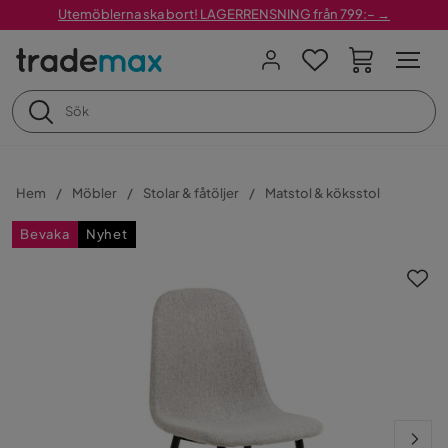
Utemöblerna ska bort! LAGERRENSNING från 799:– →
Hem
Möbler
Stolar & fåtöljer
Matstol & köksstol
Bevaka
Nyhet