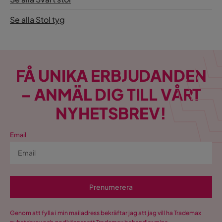
Se alla Stol tyg
FÅ UNIKA ERBJUDANDEN
– ANMÄL DIG TILL VÅRT
NYHETSBREV!
Email
Prenumerera
Genom att fylla i min mailadress bekräftar jag att jag vill ha Trademax