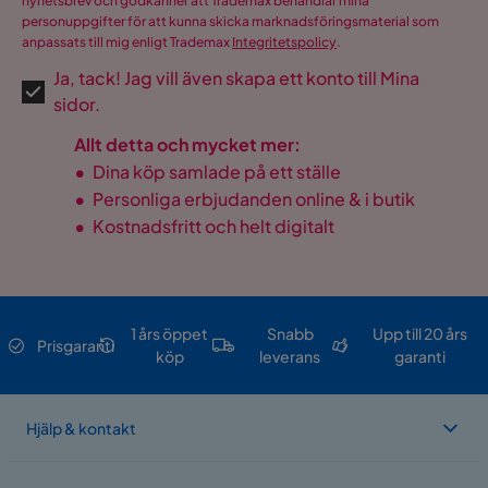
nyhetsbrev och godkänner att Trademax behandlar mina
personuppgifter för att kunna skicka marknadsföringsmaterial som
anpassats till mig enligt Trademax
Integritetspolicy
.
Ja, tack! Jag vill även skapa ett konto till Mina
sidor.
Allt detta och mycket mer:
•
Dina köp samlade på ett ställe
•
Personliga erbjudanden online & i butik
•
Kostnadsfritt och helt digitalt
1 års öppet
Snabb
Upp till 20 års
Prisgaranti
köp
leverans
garanti
Hjälp & kontakt