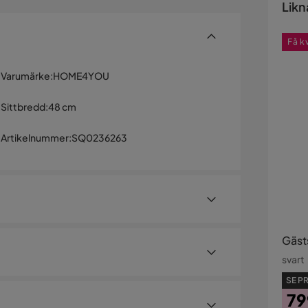
Likn
Få k
Varumärke
:
HOME4YOU
Sittbredd
:
48 cm
Artikelnummer
:
SQ0236263
Gäst
svart
SE PR
r klädd med polyesternät. Den lätt vadderade
79
och ram är förkromade. Totala mått: 48x55xH83