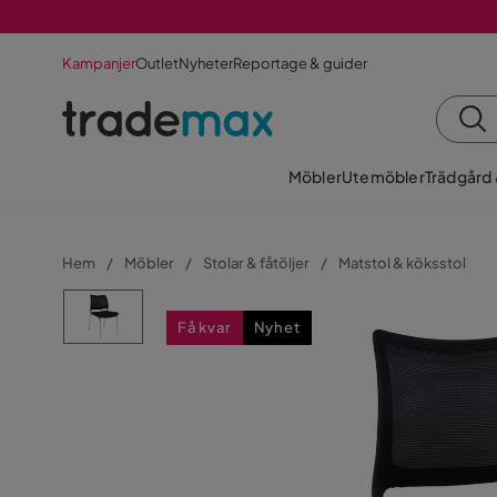
Kampanjer
Outlet
Nyheter
Reportage & guider
Möbler
Utemöbler
Trädgård
Hem
Möbler
Stolar & fåtöljer
Matstol & köksstol
Få kvar
Nyhet