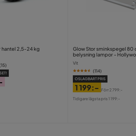
d
r hantel 2,5-24 kg
Glow Stor sminkspegel 80
belysning lampor - Hollyw
spegel med USB-charging
tall
Vit
(
15
)
(
114
)
SET!
OSLAGBART PRIS
-
1 199:-
Förr
2 799:-
Pris
Original
Tidigare lägsta pris 1 199:-
tt vadderad sits
Pris