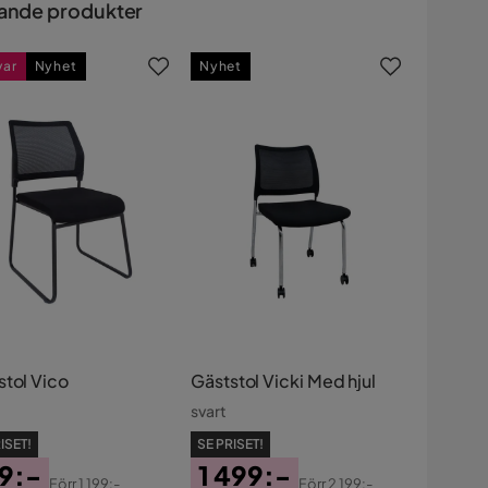
ande produkter
var
Nyhet
Nyhet
stol Vico
Gäststol Vicki Med hjul
svart
ISET!
SE PRISET!
9:-
1 499:-
Förr
1 199:-
Förr
2 199:-