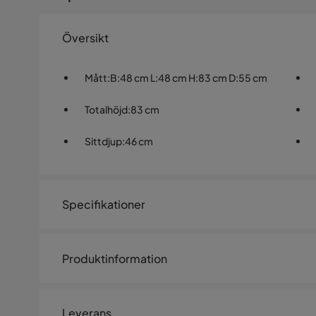
Översikt
Mått
:
B:48 cm L:48 cm H:83 cm D:55 cm
Totalhöjd
:
83 cm
Sittdjup
:
46 cm
Specifikationer
Artikelnummer:
SQ0236263
Produktinformation
Storlek
Konferensstol VICKI svart. Ryggstödets plaststomme ä
Höjd
83 cm
sitsen är klädd med polyestertyg. Stolens metallben 
Leverans