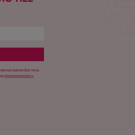
Trademax behandlar mina
max
Integritetspolicy
.