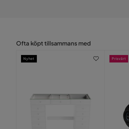
Material stomme
Ryggstödsr
Metalutseende
Krom
Ram
Metall, fö
Material ben
Metall, fö
Ofta köpt tillsammans med
Material
Metall,Tyg,
Nyhet
Prisvärt
Sammansättning
Ryggstöd: 
Materialval
Stål,Krom,
Stoppning
Lätt vadde
Materialtyp
Plast, poly
Material klädsel
Polyesternä
Sitsmaterial
Polyestert