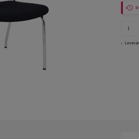
En
Leveran