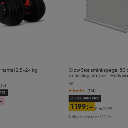
 hjul,Vridbar
r hantel 2,5-24 kg
Glow Stor sminkspegel 80
belysning lampor - Hollyw
spegel med USB-charging
Vit
(
15
)
(
114
)
SET!
OSLAGBART PRIS
-
1 199:-
Förr
2 799:-
Pris
Original
Tidigare lägsta pris 1 199:-
Pris