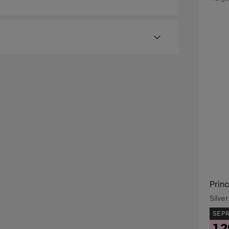
 R30 cm och plasthjul D50 mm. Stolens totalmått
Pri
cm. Ryggstödets bredd 45,5 cm, ryggstödets
er med hemleverans. Undantag är mindre varor
ostnad kan tillkomma baserat på produkternas
sställe.
illäggstjänster som exempelvis kvällsleverans och
er visas, kan vi tyvärr inte erbjuda dessa för ditt
94-104
Prin
Silver
SE PR
1 