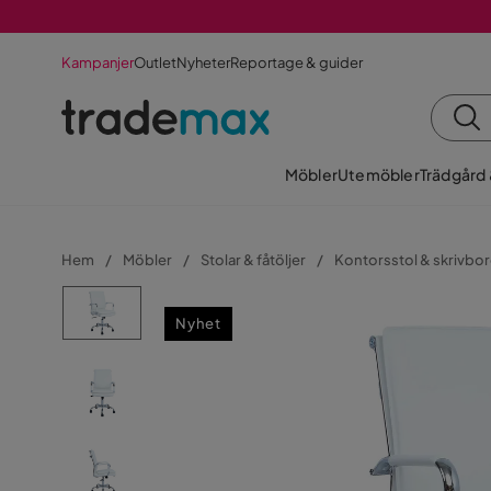
Kampanjer
Outlet
Nyheter
Reportage & guider
Möbler
Utemöbler
Trädgård
Hem
Möbler
Stolar & fåtöljer
Kontorsstol & skrivbor
Nyhet