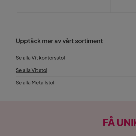
Pris
Nettovikt (Kg)
11.95 Kg
Färg
Vit,Krom
Serie
Upptäck mer av vårt sortiment
Hjul
Ja
Armstöd
Ja
Se alla Vit kontorsstol
Tygfärg
Vit
Se alla Vit stol
Se alla Metallstol
FÅ UNI