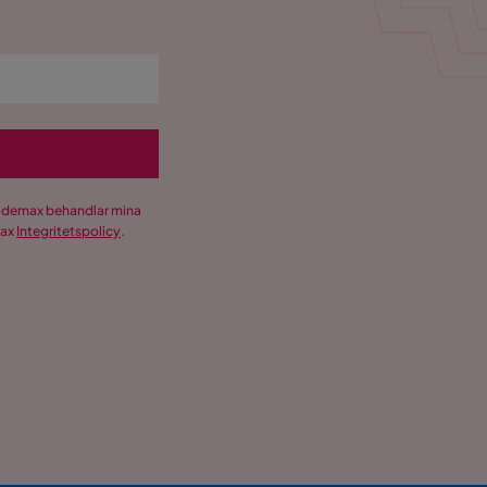
Trademax behandlar mina
max
Integritetspolicy
.