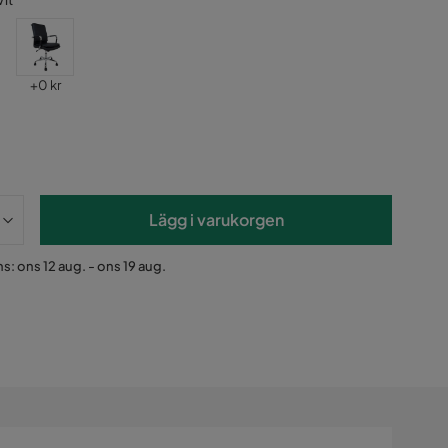
Vit
Pris
+
0 kr
Lägg i varukorgen
s: ons 12 aug. - ons 19 aug.