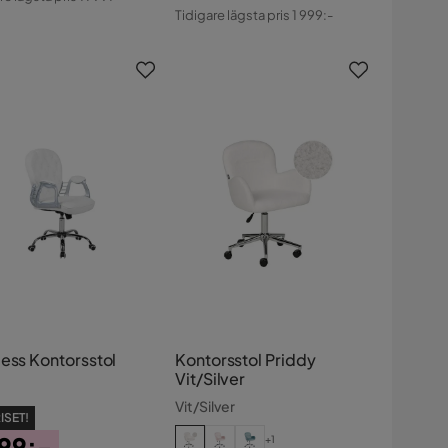
Pris
Original
s
Tidigare lägsta pris 1 999:-
Pris
cess Kontorsstol
Kontorsstol Priddy
Vit/Silver
Vit/Silver
ISET!
299:-
+1