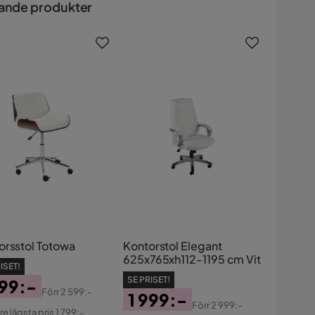
ande produkter
orsstol Totowa
Kontorstol Elegant
625x765xh112-1195 cm Vit
ISET!
SE PRISET!
799:-
Förr
2 599:-
1 999:-
s
ginal
Förr
2 999:-
re lägsta pris 1 799:-