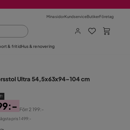
Mina sidor
Kundservice
Butiker
Företag
ort & fritid
Hus & renovering
rsstol Ultra 54,5x63x94–104 cm
T!
99:-
Förr
2 199:-
ginal
lägsta pris 1 499:-