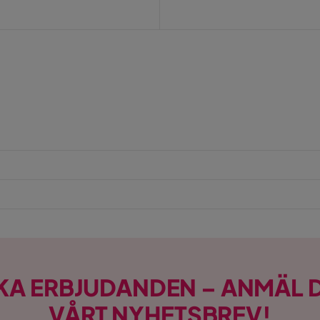
KA ERBJUDANDEN – ANMÄL D
VÅRT NYHETSBREV!