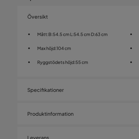
Översikt
Mått
:
B:54.5 cm L:54.5 cm D:63 cm
Max höjd
:
104 cm
Ryggstödets höjd
:
55 cm
Specifikationer
Artikelnummer:
SQ0237019
Produktinformation
Storlek
Kontorsstol ULTRA, vitt konstläder. Stolens sits och ryg
Max höjd
104 cm
gungmekanism och pneumatisk justering av sitthöjden
Leverans