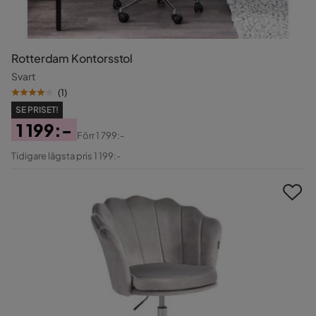
Rotterdam Kontorsstol
Svart
(
1
)
SE PRISET!
1 199:-
Förr
1 799:-
Pris
Original
Tidigare lägsta pris 1 199:-
Pris