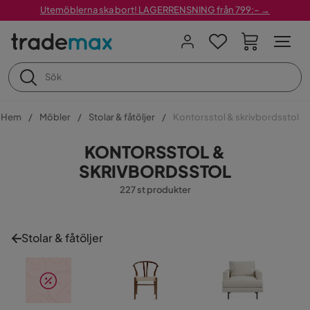
Utemöblerna ska bort! LAGERRENSNING från 799:– →
Hem
Möbler
Stolar & fåtöljer
Kontorsstol & skrivbordsstol
KONTORSSTOL &
SKRIVBORDSSTOL
227 st produkter
Stolar & fåtöljer