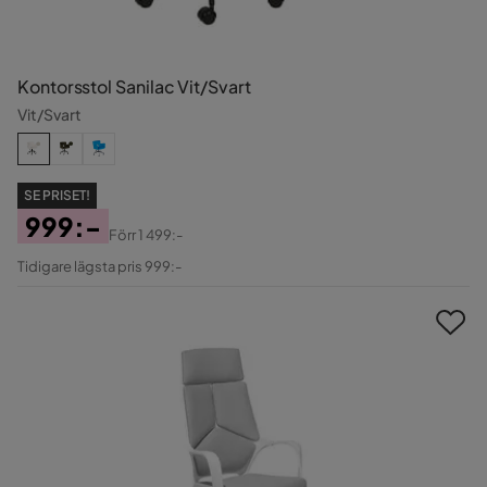
Kontorsstol Sanilac Vit/Svart
Vit/Svart
SE PRISET!
999:-
Förr
1 499:-
Pris
Original
Tidigare lägsta pris 999:-
Pris