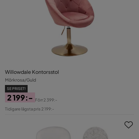
Willowdale Kontorsstol
Mörkrosa/Guld
SE PRISET!
2 199:-
Förr
2 399:-
Pris
Original
Tidigare lägsta pris 2 199:-
Pris