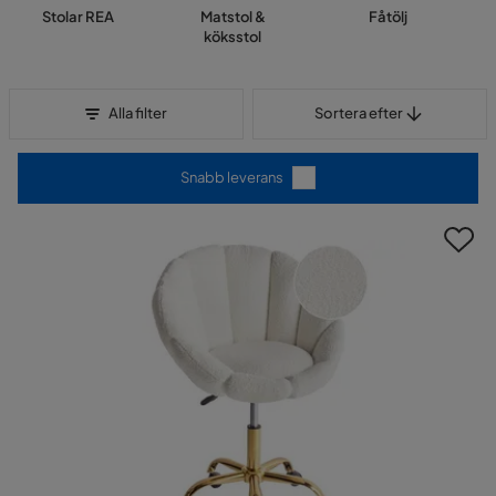
Stolar REA
Matstol &
Fåtölj
köksstol
Sortera efter
Alla filter
Sortera efter
Snabb leverans