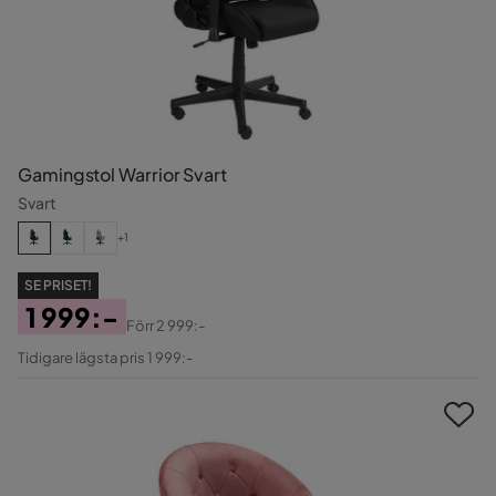
Gamingstol Warrior Svart
Svart
+1
SE PRISET!
1 999:-
Förr
2 999:-
Pris
Original
Tidigare lägsta pris 1 999:-
Pris