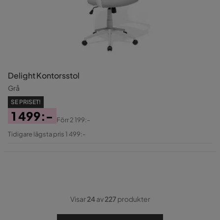
Delight Kontorsstol
Grå
SE PRISET!
1 499:-
Förr
2 199:-
Pris
Original
Tidigare lägsta pris 1 499:-
Pris
Visar
24
av
227
produkter