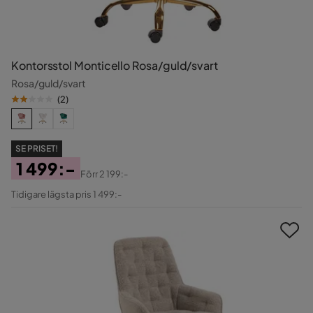
Kontorsstol Monticello Rosa/guld/svart
Rosa/guld/svart
(
2
)
SE PRISET!
1 499:-
Förr
2 199:-
Pris
Original
Tidigare lägsta pris 1 499:-
Pris