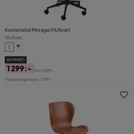
Kontorsstol Moraga Vit/Svart
Vit/Svart
SE PRISET!
1 299:-
Förr
1 899:-
Pris
Original
Tidigare lägsta pris 1 299:-
Pris