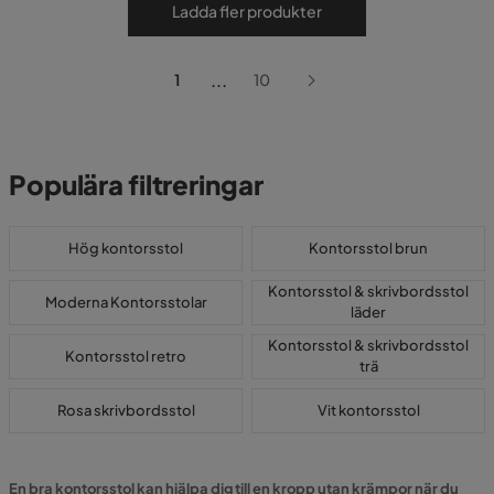
Ladda fler produkter
...
1
10
Populära filtreringar
Hög kontorsstol
Kontorsstol brun
Kontorsstol & skrivbordsstol
Moderna Kontorsstolar
läder
Kontorsstol & skrivbordsstol
Kontorsstol retro
trä
Rosa skrivbordsstol
Vit kontorsstol
En bra kontorsstol kan hjälpa dig till en kropp utan krämpor när du