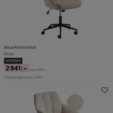
Aliya Kontorsstol
Beige
SE PRISET!
2 841:-
Förr
4 999:-
Pris
Original
Tidigare lägsta pris 2 841:-
Pris