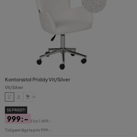
Kontorsstol Priddy Vit/Silver
Vit/Silver
+1
SE PRISET!
999:-
Förr
1 499:-
Pris
Original
Tidigare lägsta pris 999:-
Pris