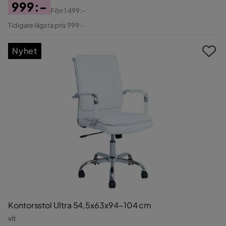
999:-
Förr
1 499:-
Pris
Original
Tidigare lägsta pris 999:-
Pris
Nyhet
Kontorsstol Ultra 54,5x63x94–104 cm
vit