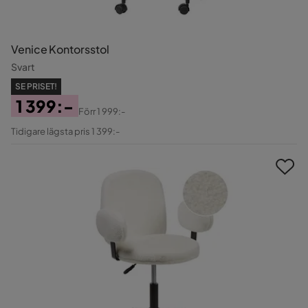
Venice Kontorsstol
Svart
SE PRISET!
1 399:-
Förr
1 999:-
Pris
Original
Tidigare lägsta pris 1 399:-
Pris