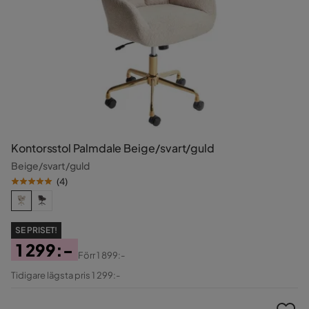
Kontorsstol Palmdale Beige/svart/guld
Beige/svart/guld
(
4
)
SE PRISET!
1 299:-
Förr
1 899:-
Pris
Original
Tidigare lägsta pris 1 299:-
Pris