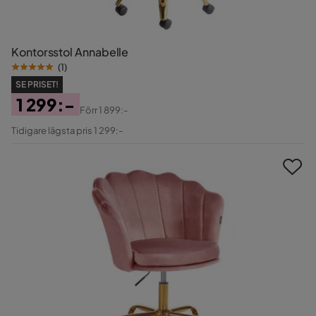
Kontorsstol Annabelle
(
1
)
SE PRISET!
1 299:-
Förr
1 899:-
Pris
Original
Tidigare lägsta pris 1 299:-
Pris