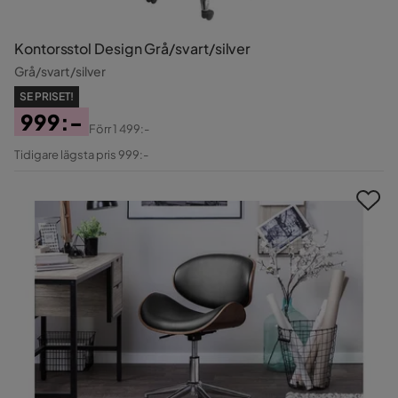
Kontorsstol Design Grå/svart/silver
Grå/svart/silver
SE PRISET!
999:-
Förr
1 499:-
Pris
Original
Tidigare lägsta pris 999:-
Pris