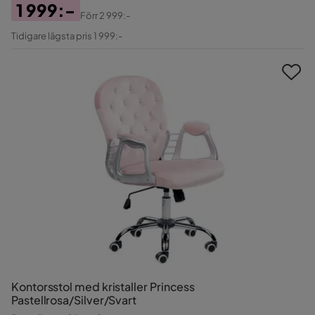
1 999:-
Förr
2 999:-
Pris
Original
Tidigare lägsta pris 1 999:-
Pris
Kontorsstol med kristaller Princess
Pastellrosa/Silver/Svart