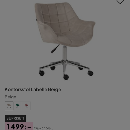
Kontorsstol Labelle Beige
Beige
SE PRISET!
1 499:-
Förr
2 199:-