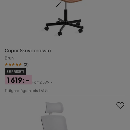
Copor Skrivbordsstol
Brun
(
2
)
SE PRISET!
1 619:-
Förr
2 599:-
Pris
Original
Tidigare lägsta pris 1 619:-
Pris