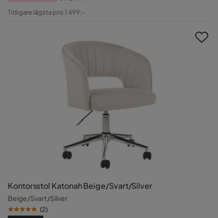
Pris
Original
Tidigare lägsta pris 1 499:-
Pris
Kontorsstol Katonah Beige/Svart/Silver
Beige/Svart/Silver
(
2
)