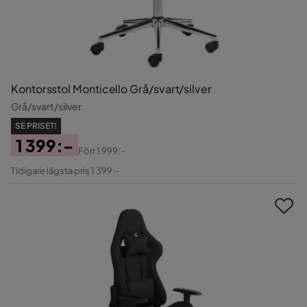
Kontorsstol Monticello Grå/svart/silver
Grå/svart/silver
SE PRISET!
1 399:-
Förr
1 999:-
Pris
Original
Tidigare lägsta pris 1 399:-
Pris