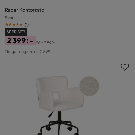
Racer Kontorsstol
Svart
(
1
)
SE PRISET!
2 399:-
Förr
3 599:-
Pris
Original
Tidigare lägsta pris 2 399:-
Pris