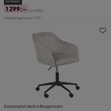
SE PRISET!
1 299:-
Förr
1 899:-
Pris
Original
Tidigare lägsta pris 1 299:-
Pris
Kontorsstol Venice Beige/svart