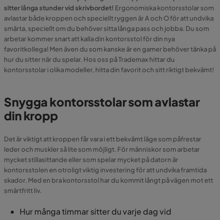
sitter långa stunder vid skrivbordet!
Ergonomiska kontorsstolar som
avlastar både kroppen och speciellt ryggen är A och O för att undvika
smärta, speciellt om du behöver sitta långa pass och jobba. Du som
arbetar kommer snart att kalla din kontorsstol för din nya
favoritkollega! Men även du som kanske är en gamer behöver tänka på
hur du sitter när du spelar. Hos oss på Trademax hittar du
kontorsstolar i olika modeller, hitta din favorit och sitt riktigt bekvämt!
Snygga kontorsstolar som avlastar
din kropp
Det är viktigt att kroppen får vara i ett bekvämt läge som påfrestar
leder och muskler så lite som möjligt. För människor som arbetar
mycket stillasittande eller som spelar mycket på datorn är
kontorsstolen en otroligt viktig investering för att undvika framtida
skador. Med en bra kontorsstol har du kommit långt på vägen mot ett
smärtfritt liv.
Hur många timmar sitter du varje dag vid