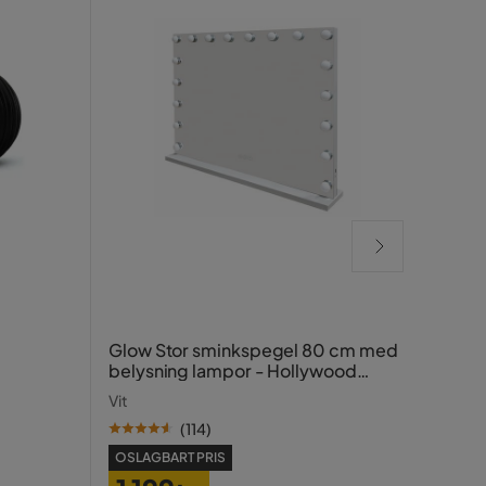
Bill
Glow Stor sminkspegel 80 cm med
120x
belysning lampor - Hollywood
spegel med USB-charging
Svart
Vit
(
114
)
OSLAGBART PRIS