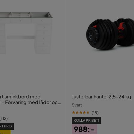
ort sminkbord med
Justerbar hantel 2,5-24 kg
a - Förvaring med lådor och
Svart
20 cm
(
15
)
(
112
)
KOLLA PRISET!
T PRIS
988:-