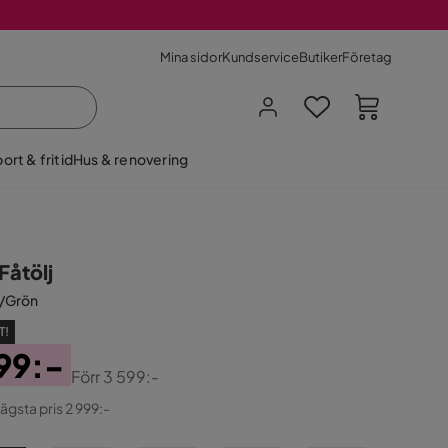
Mina sidor
Kundservice
Butiker
Företag
ort & fritid
Hus & renovering
Fåtölj
/Grön
T!
99:-
Förr
3 599:-
ginal
lägsta pris 2 999:-