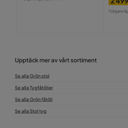
2 49
Pris
Pris
Origin
Tidigare lä
Pris
Upptäck mer av vårt sortiment
Se alla Grön stol
Se alla Tygfåtöljer
Se alla Grön fåtölj
Se alla Stol tyg