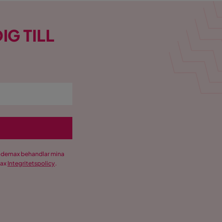
IG TILL
Trademax behandlar mina
max
Integritetspolicy
.