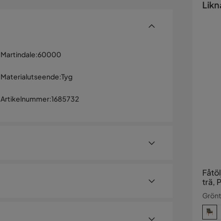
Likn
Martindale
:
60000
Materialutseende
:
Tyg
Artikelnummer
:
1685732
Fåtöl
trä, 
Grönt/
gestil i ditt hem. Med sin unika design och
iögonfallande detalj i rummet.