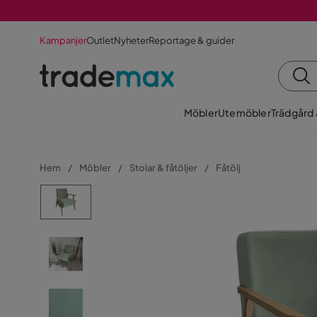
Kampanjer
Outlet
Nyheter
Reportage & guider
Möbler
Utemöbler
Trädgård
Hem
Möbler
Stolar & fåtöljer
Fåtölj