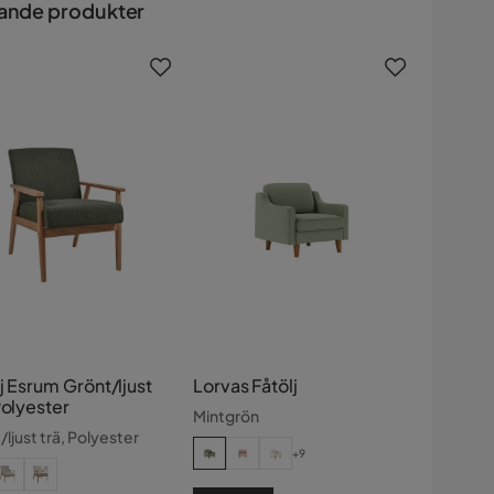
ande produkter
j Esrum Grönt/ljust
Lorvas Fåtölj
Polyester
Mintgrön
ljust trä, Polyester
+9