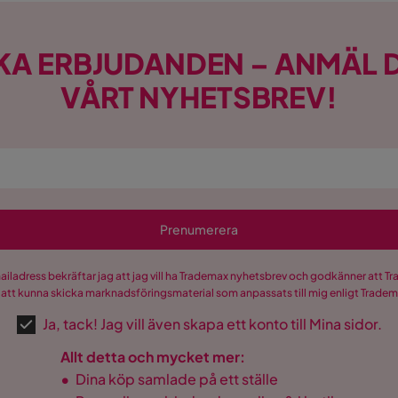
KA ERBJUDANDEN – ANMÄL D
VÅRT NYHETSBREV!
Prenumerera
mailadress bekräftar jag att jag vill ha Trademax nyhetsbrev och godkänner att 
 att kunna skicka marknadsföringsmaterial som anpassats till mig enligt Trade
Ja, tack! Jag vill även skapa ett konto till Mina sidor.
Allt detta och mycket mer:
•
Dina köp samlade på ett ställe