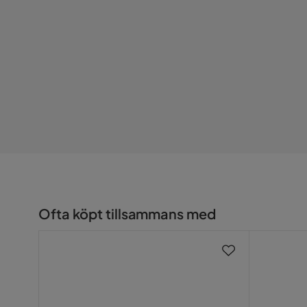
Färgnamn
Once 20
Serie
Retro
Namn klädsel
Once 20
Ofta köpt tillsammans med