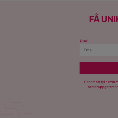
FÅ UNI
Email
Genom att fylla i min 
personuppgifter för