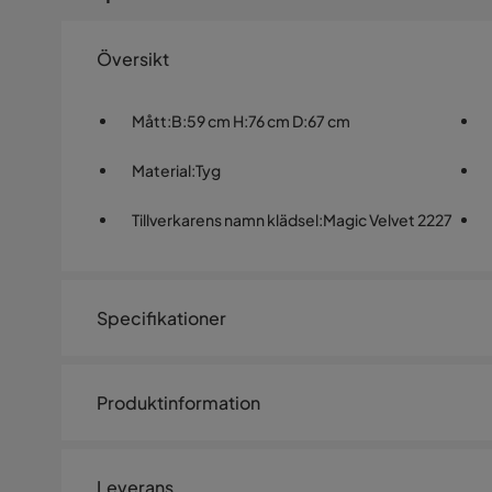
Översikt
Mått
:
B:59 cm H:76 cm D:67 cm
Material
:
Tyg
Tillverkarens namn klädsel
:
Magic Velvet 2227
Specifikationer
Artikelnummer:
1685732
Produktinformation
Storlek
Denna Retro fåtölj är perfekt för dig som älskar en vinta
Höjd
76 cm
färgglada gröna färg kommer den garanterat att bli en 
Leverans