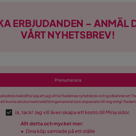
KA ERBJUDANDEN – ANMÄL D
VÅRT NYHETSBREV!
Prenumerera
mailadress bekräftar jag att jag vill ha Trademax nyhetsbrev och godkänner att 
 att kunna skicka marknadsföringsmaterial som anpassats till mig enligt Trade
Ja, tack! Jag vill även skapa ett konto till Mina sidor.
Allt detta och mycket mer:
•
Dina köp samlade på ett ställe