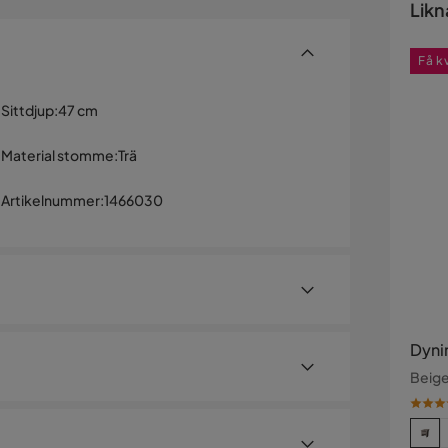
Likn
Få k
Sittdjup
:
47 cm
Material stomme
:
Trä
Artikelnummer
:
1466030
Dynir
Beig