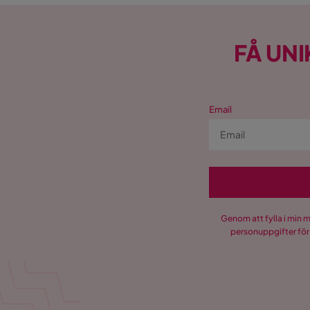
FÅ UNI
Email
Genom att fylla i min 
personuppgifter för