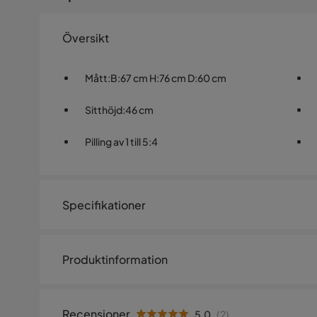
Översikt
Mått
:
B:67 cm H:76 cm D:60 cm
Sitthöjd
:
46 cm
Pilling av 1 till 5
:
4
Specifikationer
Artikelnummer:
1466030
Produktinformation
Storlek
Höjd
76 cm
Recensioner
5.0
(
2
)