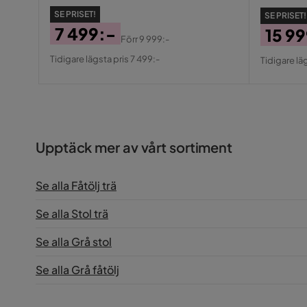
SE PRISET!
SE PRISET!
7 499:-
15 9
Förr
9 999:-
Pris
Original
Pris
Origin
Tidigare lägsta pris 7 499:-
Tidigare lä
Pris
Pris
Upptäck mer av vårt sortiment
Se alla Fåtölj trä
Se alla Stol trä
Se alla Grå stol
Se alla Grå fåtölj