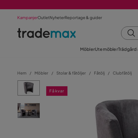
Kampanjer
Outlet
Nyheter
Reportage & guider
Möbler
Utemöbler
Trädgård
Hem
Möbler
Stolar & fåtöljer
Fåtölj
Clubfåtölj
Få kvar