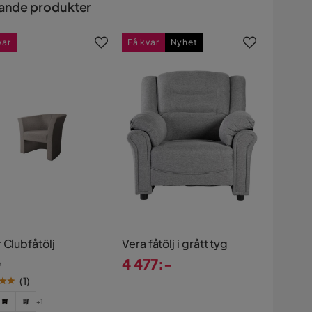
ande produkter
var
Få kvar
Nyhet
 Clubfåtölj
Vera fåtölj i grått tyg
4 477:-
e
Pris
(
1
)
+1