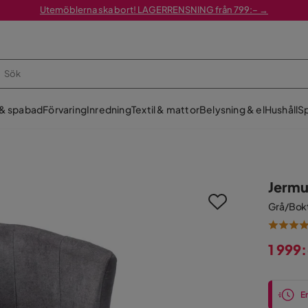
Utemöblerna ska bort! LAGERRENSNING från 799:– →
 & spabad
Förvaring
Inredning
Textil & mattor
Belysning & el
Hushåll
Sp
Jermu
Grå/Bok
1 999
Pris
En