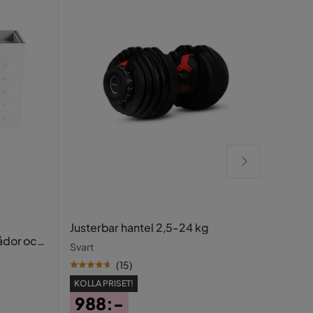
Beri
Justerbar hantel 2,5-24 kg
lådor och
Samm
Svart
(
15
)
KOLLA PRISET!
988:-