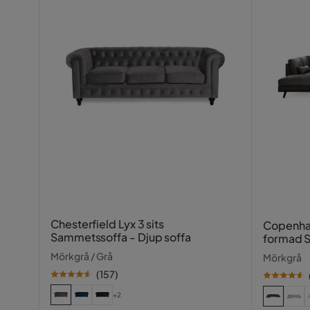
Chesterfield Lyx 3 sits
Copenhag
Sammetssoffa - Djup soffa
formad S
Schäslo
Mörkgrå / Grå
Mörkgrå
(
157
)
+2