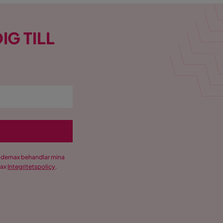
IG TILL
Trademax behandlar mina
max
Integritetspolicy
.