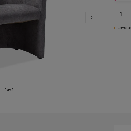
Leveran
1 av 2