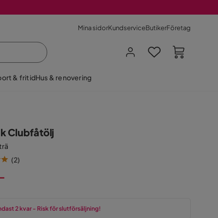
Mina sidor
Kundservice
Butiker
Företag
ort & fritid
Hus & renovering
k Clubfåtölj
trä
(
2
)
:-
dast 2 kvar - Risk för slutförsäljning!