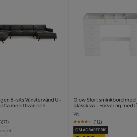
en 5-sits Vänstervänd U-
Glow Stort sminkbord med
offa med Divan och
glasskiva - Förvaring med 
ng i Sammet
fack 120 cm
Vit
(
671
)
(
112
)
OSLAGBART PRIS
+11