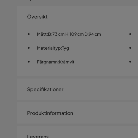
Översikt
Mått
:
B:73 cm H:109 cm D:94 cm
Materialtyp
:
Tyg
Färgnamn
:
Krämvit
Specifikationer
Artikelnummer:
1462846
Produktinformation
Storlek
Höjd
109 cm
Leverans