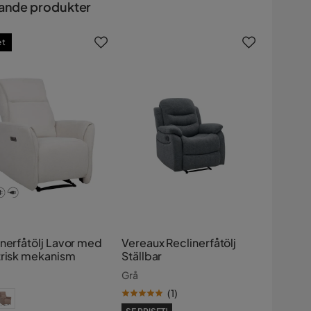
ande produkter
et
inerfåtölj Lavor med
Vereaux Reclinerfåtölj
trisk mekanism
Ställbar
Grå
(
1
)