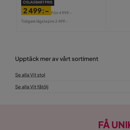
Pris
OSLAGBART PRIS
2 499:-
Förr
4 999:-
Pris
Original
Tidigare lägsta pris 2 499:-
Pris
Upptäck mer av vårt sortiment
Se alla Vit stol
Se alla Vit fåtölj
FÅ UNI