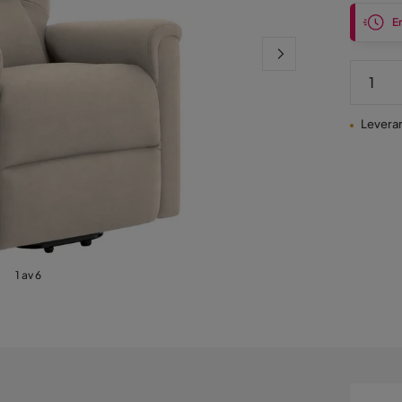
En
Leveran
1 av 6