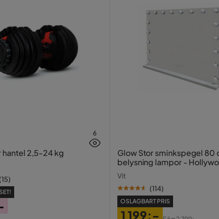
6
r hantel 2,5-24 kg
Glow Stor sminkspegel 80
belysning lampor - Hollyw
spegel med USB-charging
Vit
(
15
)
(
114
)
SET!
OSLAGBART PRIS
-
1 199:-
Förr
2 799:-