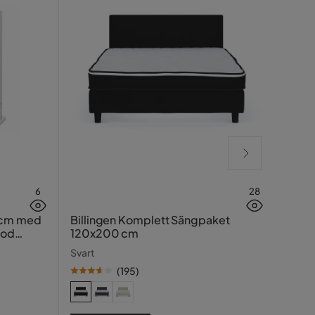
6
28
Lucy
 cm med
Billingen Komplett Sängpaket
ood
120x200 cm
Greig
Svart
(
195
)
SE PR