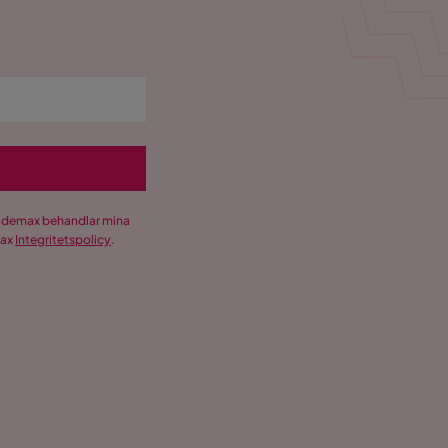
Trademax behandlar mina
max
Integritetspolicy
.