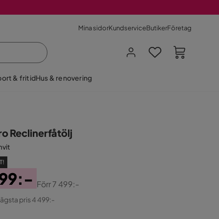
Mina sidor
Kundservice
Butiker
Företag
ort & fritid
Hus & renovering
o Reclinerfåtölj
vit
T!
99:-
Förr
7 499:-
ginal
lägsta pris 4 499:-