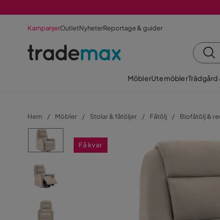
Kampanjer
Outlet
Nyheter
Reportage & guider
Möbler
Utemöbler
Trädgård
Hem
Möbler
Stolar & fåtöljer
Fåtölj
Biofåtölj & re
Få kvar