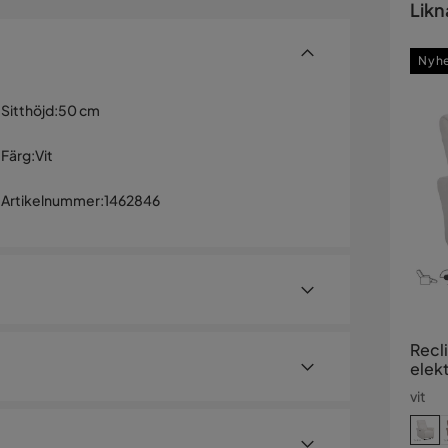
Likn
Nyh
Sitthöjd
:
50 cm
Färg
:
Vit
Artikelnummer
:
1462846
Recl
elek
vit