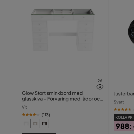
26
Glow Stort sminkbord med
Justerba
glasskiva - Förvaring med lådor och
Svart
fack 120 cm
Vit
(
113
)
KOLLA PRI
988: