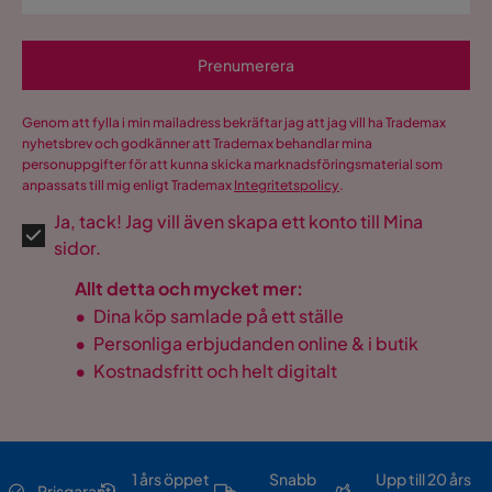
Prenumerera
Genom att fylla i min mailadress bekräftar jag att jag vill ha Trademax
nyhetsbrev och godkänner att Trademax behandlar mina
personuppgifter för att kunna skicka marknadsföringsmaterial som
anpassats till mig enligt Trademax
Integritetspolicy
.
Ja, tack! Jag vill även skapa ett konto till Mina
sidor.
Allt detta och mycket mer:
•
Dina köp samlade på ett ställe
•
Personliga erbjudanden online & i butik
•
Kostnadsfritt och helt digitalt
1 års öppet
Snabb
Upp till 20 års
Prisgaranti