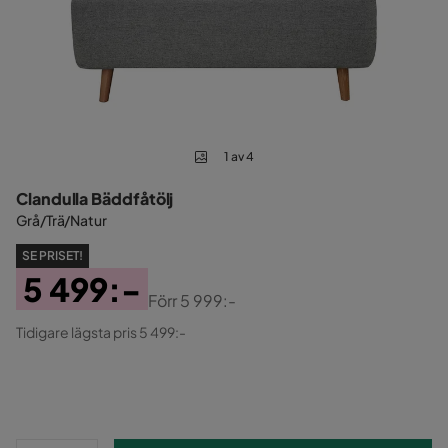
1 av 4
Clandulla Bäddfåtölj
Grå/Trä/Natur
SE PRISET!
5 499:-
Förr
5 999:-
Pris
Original
Tidigare lägsta pris 5 499:-
Pris