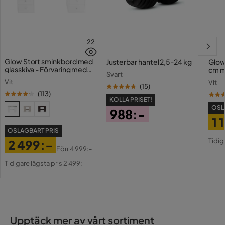
22
Glow Stort sminkbord med
Justerbar hantel 2,5-24 kg
Glow
glasskiva - Förvaring med
cm m
Svart
lådor och fack 120 cm
Holl
Vit
Vit
USB-
(
15
)
(
113
)
KOLLA PRISET!
OSL
988:-
1 
Pris
OSLAGBART PRIS
Pri
Or
Tidig
2 499:-
Pri
Förr
4 999:-
Pris
Original
Tidigare lägsta pris 2 499:-
Pris
Upptäck mer av vårt sortiment