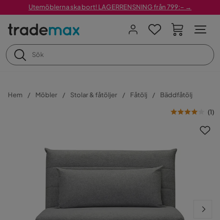
Utemöblerna ska bort! LAGERRENSNING från 799:– →
Hem
Möbler
Stolar & fåtöljer
Fåtölj
Bäddfåtölj
(
1
)