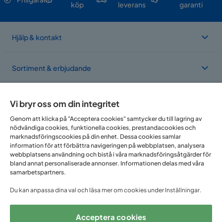
köp
leverans
garanti
Hjälp & kontakt
Sortiment & erbjudande
Om Trademax
Vi bryr oss om din integritet
Genom att klicka på "Acceptera cookies" samtycker du till lagring av
nödvändiga cookies, funktionella cookies, prestandacookies och
Vi finns i flera länder
marknadsföringscookies på din enhet. Dessa cookies samlar
information för att förbättra navigeringen på webbplatsen, analysera
webbplatsens användning och bistå i våra marknadsföringsåtgärder för
bland annat personaliserade annonser. Informationen delas med våra
samarbetspartners.
Du kan anpassa dina val och läsa mer om cookies under Inställningar.
Acceptera cookies