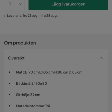
Lägg i varukorgen
Leverans: fre 21 aug. - fre 28 aug.
Om produkten
Översikt
Mått
:
B:90 cm L:105 cm H:80 cm D:85 cm
Bäddmått
:
190x80
Sitthöjd
:
39 cm
Material stomme
:
Trä