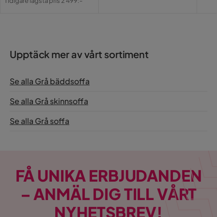
Garanti
10 år
Tidigare lägsta pris 2 499:-
Pris
Stil
Tidlös
Montering krävs
Nej
Upptäck mer av vårt sortiment
Utdragbar dagbädd
Ja
Se alla Grå bäddsoffa
Färg
Grå
Se alla Grå skinnsoffa
Fotpall ingår
Nej
Se alla Grå soffa
Bäddriktning
Längsbäddad
Serie
Cerys
Orientering/Sida
Universal
FÅ UNIKA ERBJUDANDEN
Namn klädsel
Haze 29 + Hope 2
– ANMÄL DIG TILL VÅRT
NYHETSBREV!