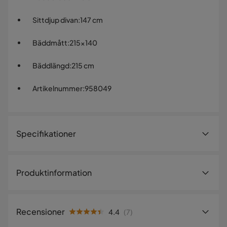
Sittdjup divan
:
147 cm
Bäddmått
:
215x140
Bäddlängd
:
215 cm
Artikelnummer
:
958049
Specifikationer
Artikelnummer:
958049
Produktinformation
Storlek
Cerys Divanbäddsoffa - En tidlös skinnsoffa för ditt hem
Bäddbredd
140 cm
Recensioner
4.4
(
7
)
Cerys Divanbäddsoffa är en elegant och tidlös möbel som
Höjd
85 cm