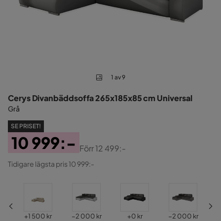
1 av 9
Cerys Divanbäddsoffa 265x185x85 cm Universal
Grå
SE PRISET!
10 999:-
Förr
12 499:-
Pris
Original
Tidigare lägsta pris 10 999:-
Pris
Pris
Pris
Pris
Pris
kr
+
1 500 kr
−2 000 kr
+
0 kr
−2 000 kr