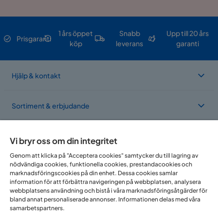
1 års öppet
Snabb
Upp till 20 års
Prisgaranti
köp
leverans
garanti
Hjälp & kontakt
Sortiment & erbjudande
Om Trademax
Vi bryr oss om din integritet
Genom att klicka på "Acceptera cookies" samtycker du till lagring av
nödvändiga cookies, funktionella cookies, prestandacookies och
Vi finns i flera länder
marknadsföringscookies på din enhet. Dessa cookies samlar
information för att förbättra navigeringen på webbplatsen, analysera
webbplatsens användning och bistå i våra marknadsföringsåtgärder för
bland annat personaliserade annonser. Informationen delas med våra
samarbetspartners.