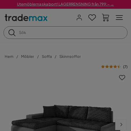
Utemöblerna ska bort! LAGERRENSNING från 799:– →
Hem
Möbler
Soffa
Skinnsoffor
(
7
)