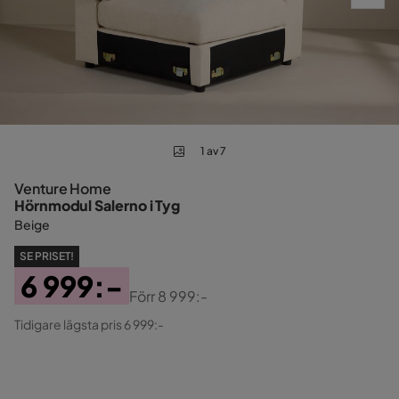
1 av 7
Venture Home
Hörnmodul Salerno i Tyg
Beige
SE PRISET!
6 999:-
Förr
8 999:-
Pris
Original
Tidigare lägsta pris 6 999:-
Pris