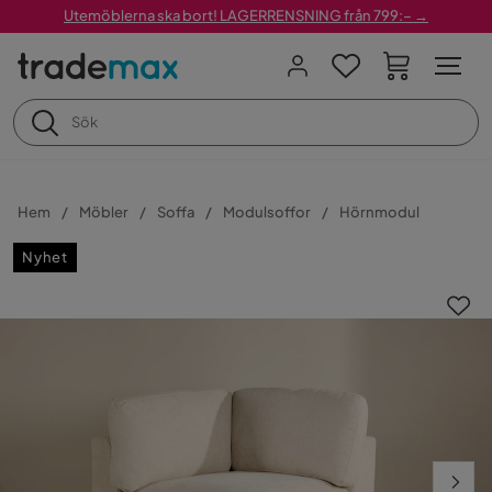
Utemöblerna ska bort! LAGERRENSNING från 799:– →
Hem
Möbler
Soffa
Modulsoffor
Hörnmodul
Nyhet