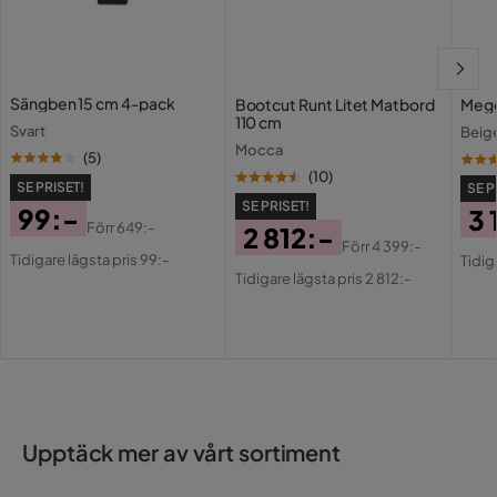
Form
L-formad
Serie
Sängben 15 cm 4-pack
Bootcut Runt Litet Matbord
Megg
110 cm
Ben träslag
Eukalyptus
Svart
Beig
Mocca
(
5
)
(
10
)
SE PRISET!
SE P
SE PRISET!
99:-
3 
Förr
649:-
2 812:-
Pris
Original
Pri
Or
Förr
4 399:-
Tidigare lägsta pris 99:-
Pris
Original
Tidig
Pris
Pri
Tidigare lägsta pris 2 812:-
Pris
Upptäck mer av vårt sortiment