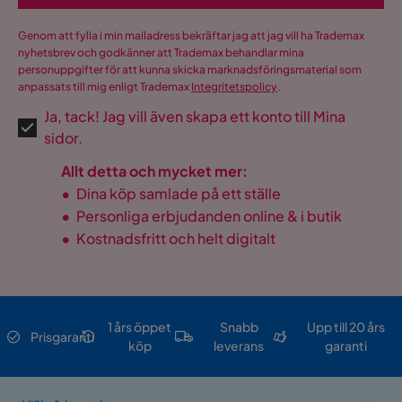
Genom att fylla i min mailadress bekräftar jag att jag vill ha Trademax
nyhetsbrev och godkänner att Trademax behandlar mina
personuppgifter för att kunna skicka marknadsföringsmaterial som
anpassats till mig enligt Trademax
Integritetspolicy
.
Ja, tack! Jag vill även skapa ett konto till Mina
sidor.
Allt detta och mycket mer:
•
Dina köp samlade på ett ställe
•
Personliga erbjudanden online & i butik
•
Kostnadsfritt och helt digitalt
1 års öppet
Snabb
Upp till 20 års
Prisgaranti
köp
leverans
garanti