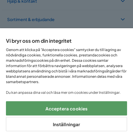
Hjälp & kontakt
Sortiment & erbjudande
Om Trademax
Vi bryr oss om din integritet
Genom att klicka på "Acceptera cookies" samtycker du till lagring av
nödvändiga cookies, funktionella cookies, prestandacookies och
Vi finns i flera länder
marknadsföringscookies på din enhet. Dessa cookies samlar
information för att förbättra navigeringen på webbplatsen, analysera
webbplatsens användning och bistå i våra marknadsföringsåtgärder för
bland annat personaliserade annonser. Informationen delas med våra
samarbetspartners.
Du kan anpassa dina val och läsa mer om cookies under Inställningar.
Acceptera cookies
Följ oss på:
Inställningar