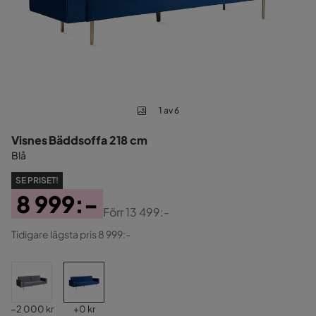
1 av 6
Visnes Bäddsoffa 218 cm
Blå
SE PRISET!
8 999:-
Förr
13 499:-
Pris
Original
Tidigare lägsta pris 8 999:-
Pris
Pris
Pris
−2 000 kr
+
0 kr