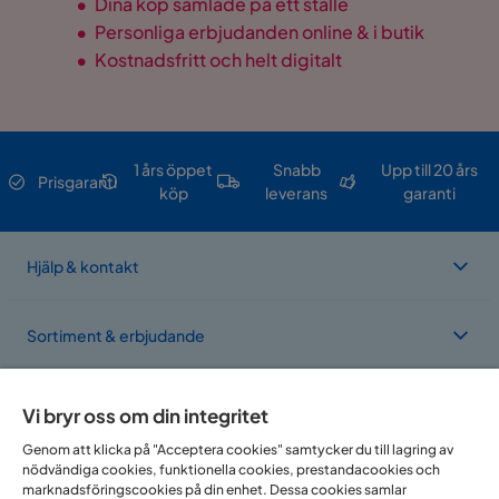
•
Dina köp samlade på ett ställe
•
Personliga erbjudanden online & i butik
•
Kostnadsfritt och helt digitalt
1 års öppet
Snabb
Upp till 20 års
Prisgaranti
köp
leverans
garanti
Hjälp & kontakt
Sortiment & erbjudande
Om Trademax
Vi bryr oss om din integritet
Genom att klicka på "Acceptera cookies" samtycker du till lagring av
nödvändiga cookies, funktionella cookies, prestandacookies och
Vi finns i flera länder
marknadsföringscookies på din enhet. Dessa cookies samlar