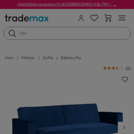
Utemöblerna ska bort! LAGERRENSNING från 799:– →
Hem
Möbler
Soffa
Bäddsoffa
(
2
)