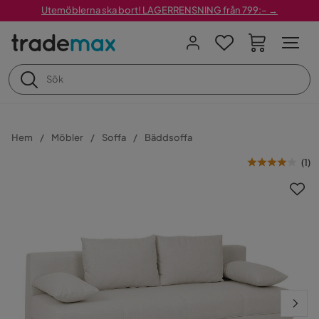
Utemöblerna ska bort! LAGERRENSNING från 799:– →
Hem
Möbler
Soffa
Bäddsoffa
(
1
)