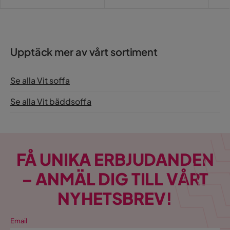
Fotpall ingår
Nej
Bäddriktning
Längsbäddad
Upptäck mer av vårt sortiment
Serie
Olier
Namn klädsel
Atlantic 1
Se alla Vit soffa
Se alla Vit bäddsoffa
FÅ UNIKA ERBJUDANDEN
– ANMÄL DIG TILL VÅRT
NYHETSBREV!
Email