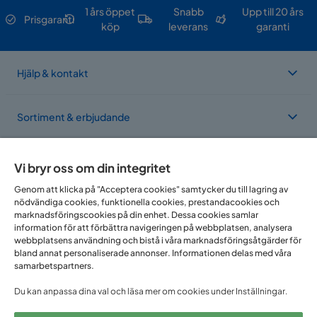
1 års öppet
Snabb
Upp till 20 års
Prisgaranti
köp
leverans
garanti
Hjälp & kontakt
Sortiment & erbjudande
Om Trademax
Vi bryr oss om din integritet
Genom att klicka på "Acceptera cookies" samtycker du till lagring av
nödvändiga cookies, funktionella cookies, prestandacookies och
Vi finns i flera länder
marknadsföringscookies på din enhet. Dessa cookies samlar
information för att förbättra navigeringen på webbplatsen, analysera
webbplatsens användning och bistå i våra marknadsföringsåtgärder för
bland annat personaliserade annonser. Informationen delas med våra
samarbetspartners.
Du kan anpassa dina val och läsa mer om cookies under Inställningar.