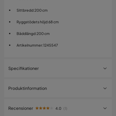
Sittbredd
:
200 cm
Ryggstödets höjd
:
68 cm
Bäddlängd
:
200 cm
Artikelnummer
:
1245547
Specifikationer
Artikelnummer:
1245547
Produktinformation
Storlek
Olier Soffa - En futuristisk bäddsoffa för ditt hem
Bäddbredd
140 cm
Recensioner
4.0
(
1
)
Vår Olier Soffa är en modern och stilren bäddsoffa som
Höjd
85 cm