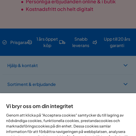
•
Personliga erbjudanden online & i butik
•
Kostnadsfritt och helt digitalt
1 års öppet
Snabb
Upp till 20 års
Prisgaranti
köp
leverans
garanti
Hjälp & kontakt
Sortiment & erbjudande
Om Trademax
Vi bryr oss om din integritet
Genom att klicka på "Acceptera cookies" samtycker du till lagring av
nödvändiga cookies, funktionella cookies, prestandacookies och
Vi finns i flera länder
marknadsföringscookies på din enhet. Dessa cookies samlar
information för att förbättra navigeringen på webbplatsen, analysera