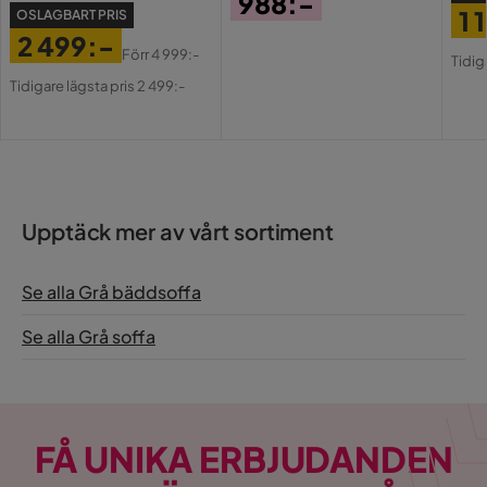
988:-
1 
OSLAGBART PRIS
Pris
Serie
2 499:-
Pri
Or
Förr
4 999:-
Tidig
Pris
Original
Pri
Orientering/Sida
Högervänd
Tidigare lägsta pris 2 499:-
Pris
Madrass
Ingår ej
Upptäck mer av vårt sortiment
Se alla Grå bäddsoffa
Se alla Grå soffa
FÅ UNIKA ERBJUDANDEN