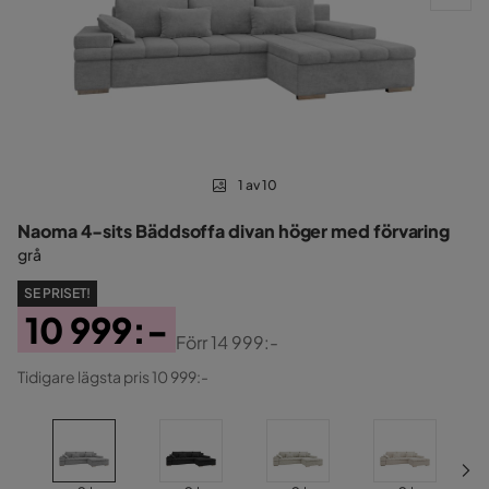
1 av 10
Naoma 4-sits Bäddsoffa divan höger med förvaring
grå
SE PRISET!
10 999:-
Förr
14 999:-
Pris
Original
Tidigare lägsta pris 10 999:-
Pris