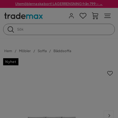
Utemöblerna ska bort! LAGERRENSNING från 799:– →
Hem
Möbler
Soffa
Bäddsoffa
Nyhet