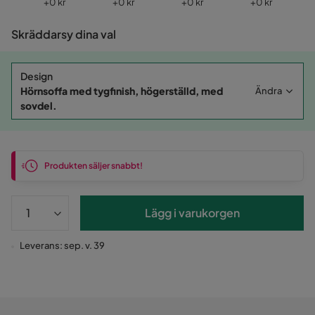
Pris
Pris
Pris
Pris
+
0 kr
+
0 kr
+
0 kr
+
0 kr
Skräddarsy dina val
Design
Hörnsoffa med tygfinish, högerställd, med
Ändra
sovdel.
Produkten säljer snabbt!
Lägg i varukorgen
Leverans: sep. v. 39