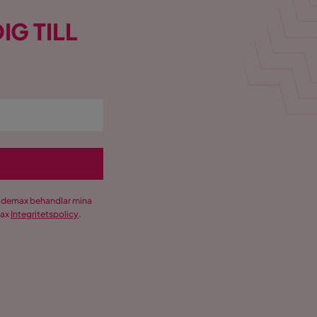
IG TILL
Trademax behandlar mina
max
Integritetspolicy
.