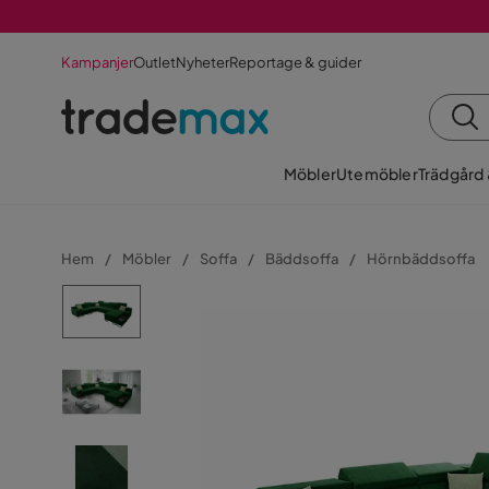
Kampanjer
Outlet
Nyheter
Reportage & guider
Möbler
Utemöbler
Trädgård
Hem
Möbler
Soffa
Bäddsoffa
Hörnbäddsoffa