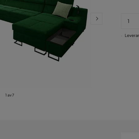
Leveran
1 av 7