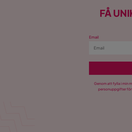
FÅ UNI
Email
Genom att fylla i min 
personuppgifter för