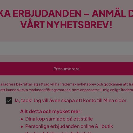
KA ERBJUDANDEN – ANMÄL D
VÅRT NYHETSBREV!
Prenumerera
mailadress bekräftar jag att jag vill ha Trademax nyhetsbrev och godkänner att 
 att kunna skicka marknadsföringsmaterial som anpassats till mig enligt Trade
Ja, tack! Jag vill även skapa ett konto till Mina sidor.
Allt detta och mycket mer:
•
Dina köp samlade på ett ställe
•
Personliga erbjudanden online & i butik