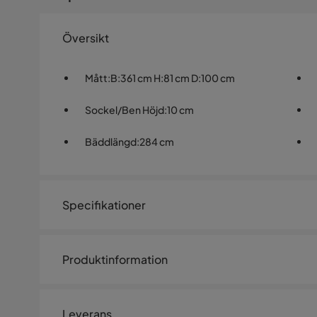
Översikt
Mått
:
B:361 cm H:81 cm D:100 cm
Sockel/Ben Höjd
:
10 cm
Bäddlängd
:
284 cm
Specifikationer
Artikelnummer:
HFN0001717
Produktinformation
Storlek
Bäddbredd
127 cm
Leverans