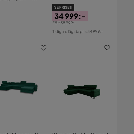
s
SE PRISET!
34 999:-
Förr
38 999:-
Pris
Original
Tidigare lägsta pris 34 999:-
Pris