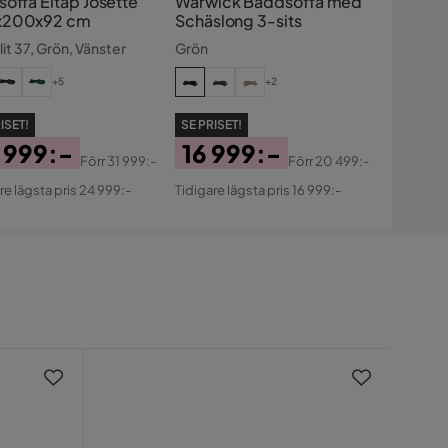
soffa Eltap Josette
Warwick Bäddsoffa med
x200x92 cm
Schäslong 3-sits
it 37, Grön, Vänster
Grön
+5
+2
ISET!
SE PRISET!
 999:-
16 999:-
Förr
31 999:-
Förr
20 499:-
s
ginal
Pris
Original
re lägsta pris 24 999:-
Tidigare lägsta pris 16 999:-
s
Pris
Nyhe