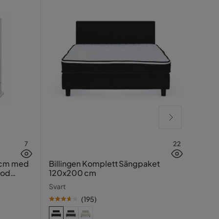
7
22
Hasin
 cm med
Billingen Komplett Sängpaket
ood
120x200 cm
Traver
Svart
(
195
)