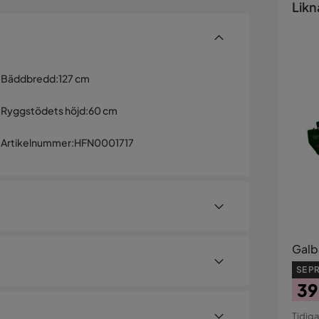
Likn
Bäddbredd
:
127 cm
Ryggstödets höjd
:
60 cm
Artikelnummer
:
HFN0001717
Galba
SE PR
39
Pri
Ori
Tidiga