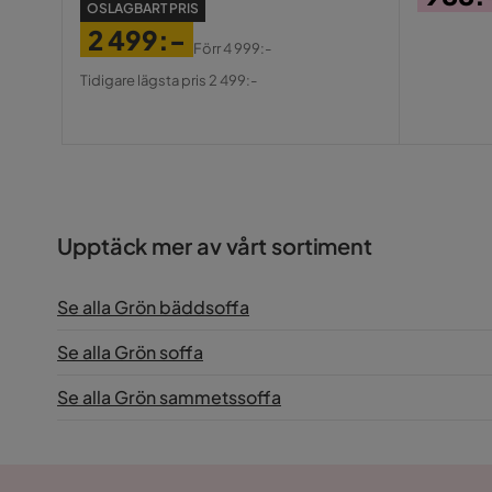
OSLAGBART PRIS
Pris
2 499:-
Förr
4 999:-
Pris
Original
Tidigare lägsta pris 2 499:-
Pris
Upptäck mer av vårt sortiment
Se alla Grön bäddsoffa
Se alla Grön soffa
Se alla Grön sammetssoffa