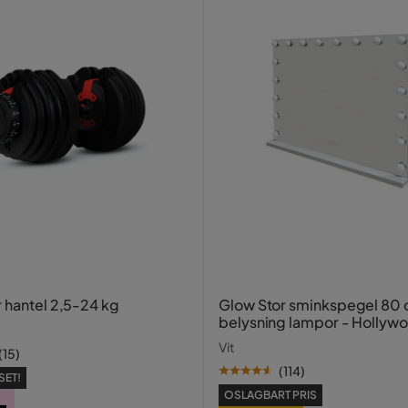
r hantel 2,5-24 kg
Glow Stor sminkspegel 80
belysning lampor - Hollyw
spegel med USB-charging
Vit
(
15
)
(
114
)
SET!
OSLAGBART PRIS
-