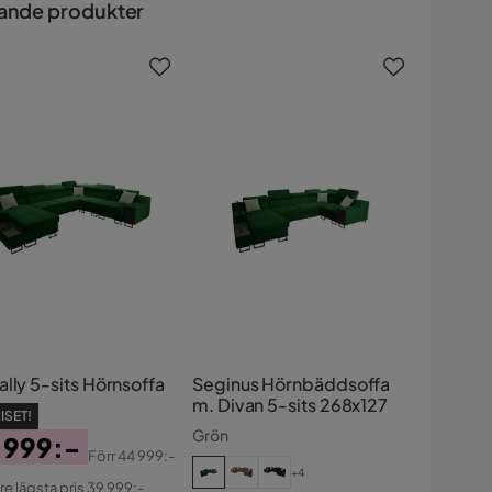
ande produkter
lly 5-sits Hörnsoffa
Seginus Hörnbäddsoffa
m. Divan 5-sits 268x127
ISET!
Grön
 999:-
Förr
44 999:-
s
ginal
+4
re lägsta pris 39 999:-