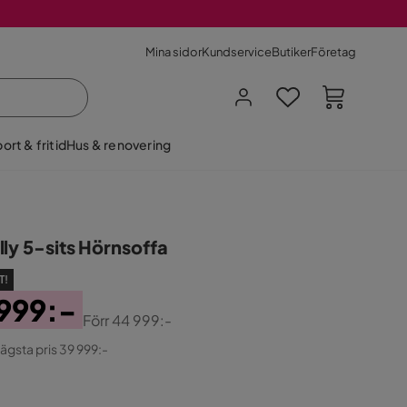
Mina sidor
Kundservice
Butiker
Företag
ort & fritid
Hus & renovering
lly 5-sits Hörnsoffa
T!
999:-
Förr
44 999:-
ginal
lägsta pris 39 999:-