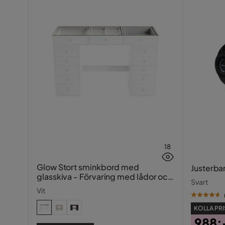
Övrigt
Form
U-formad
Färgnamn
Mörkgrön
Tvättbar
Nej
Utdragbar dagbädd
Ja
Vikt
282 kg
Färg
Grön
18
Fotpall ingår
Nej
Glow Stort sminkbord med
Justerba
glasskiva - Förvaring med lådor och
Serie
Svart
fack 120 cm
Vit
KOLLA PRI
988: