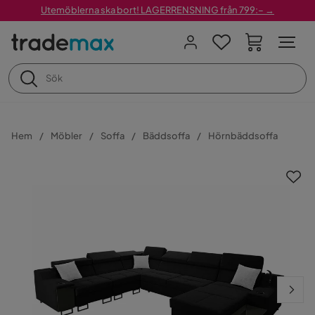
Utemöblerna ska bort! LAGERRENSNING från 799:– →
Hem
Möbler
Soffa
Bäddsoffa
Hörnbäddsoffa