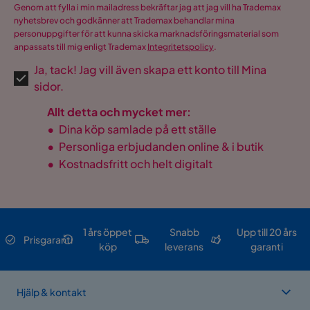
Genom att fylla i min mailadress bekräftar jag att jag vill ha Trademax
nyhetsbrev och godkänner att Trademax behandlar mina
personuppgifter för att kunna skicka marknadsföringsmaterial som
anpassats till mig enligt Trademax
Integritetspolicy
.
Ja, tack! Jag vill även skapa ett konto till Mina
sidor.
Allt detta och mycket mer:
•
Dina köp samlade på ett ställe
•
Personliga erbjudanden online & i butik
•
Kostnadsfritt och helt digitalt
1 års öppet
Snabb
Upp till 20 års
Prisgaranti
köp
leverans
garanti
Hjälp & kontakt