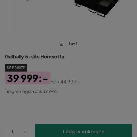
1 av 7
Galbally 5-sits Hörnsoffa
SE PRISET!
39 999:-
Förr
44 999:-
Pris
Original
Tidigare lägsta pris 39 999:-
Pris
Lägg i varukorgen