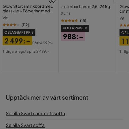
Utdragbar dagbädd
Ja
Glow Stort sminkbord med
Justerbar hantel 2,5-24 kg
Glow
glasskiva - Förvaring med
cm m
Svart
lådor och fack 120 cm
Vikt
282 kg
Holl
Vit
Vit
USB-
(
15
)
(
112
)
Färg
Svart
KOLLA PRISET!
OSLAGBART PRIS
OSL
988:-
2 499:-
1 
Fotpall ingår
Nej
Pris
Förr
4 999:-
Pris
Original
Pri
Or
Tidigare lägsta pris 2 499:-
Tidig
Serie
Pris
Pri
Upptäck mer av vårt sortiment
Se alla Svart sammetssoffa
Se alla Svart soffa