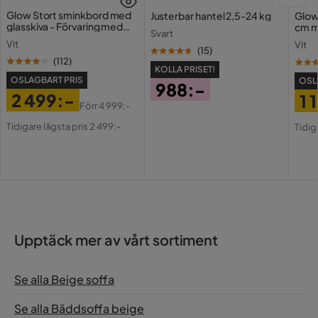
Utdragbar dagbädd
Ja
Glow Stort sminkbord med
Justerbar hantel 2,5-24 kg
Glow
glasskiva - Förvaring med
cm m
Svart
lådor och fack 120 cm
Vikt
282 kg
Holl
Vit
Vit
USB-
(
15
)
(
112
)
Färg
Beige
KOLLA PRISET!
OSLAGBART PRIS
OSL
988:-
2 499:-
1 
Fotpall ingår
Nej
Pris
Förr
4 999:-
Pris
Original
Pri
Or
Tidigare lägsta pris 2 499:-
Tidig
Serie
Pris
Pri
Upptäck mer av vårt sortiment
Se alla Beige soffa
Se alla Bäddsoffa beige