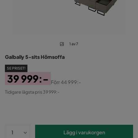
1 av 7
Galbally 5-sits Hörnsoffa
SE PRISET!
39 999:-
Förr
44 999:-
Pris
Original
Tidigare lägsta pris 39 999:-
Pris
Lägg i varukorgen