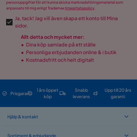
personuppgifter för att kunna skicka marknadsföringsmaterial som
anpassats till mig enligt Trademax
Integritetspolicy
.
Ja, tack! Jag vill även skapa ett konto till Mina
sidor.
Allt detta och mycket mer:
•
Dina köp samlade på ett ställe
•
Personliga erbjudanden online & i butik
•
Kostnadsfritt och helt digitalt
1 års öppet
Snabb
Upp till 20 års
Prisgaranti
köp
leverans
garanti
Hjälp & kontakt
Sortiment & erbjudande