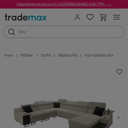
Utemöblerna ska bort! LAGERRENSNING från 799:– →
Hem
Möbler
Soffa
Bäddsoffa
Hörnbäddsoffa