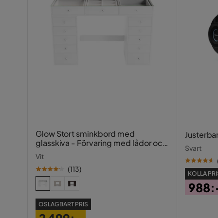
Färg
Grå
Fotpall ingår
Nej
Bäddriktning
Framåtbä
Form
Rak
Serie
Madrass
Ingår
Glow Stort sminkbord med
Justerba
glasskiva - Förvaring med lådor och
Svart
fack 120 cm
Vit
(
113
)
KOLLA PRI
988:
Pris
OSLAGBART PRIS