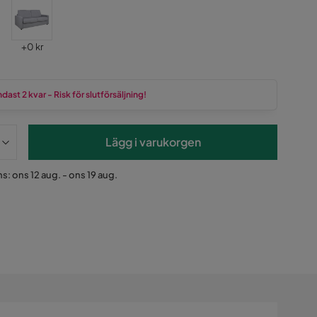
Pris
+
0 kr
dast 2 kvar - Risk för slutförsäljning!
Lägg i varukorgen
s: ons 12 aug. - ons 19 aug.