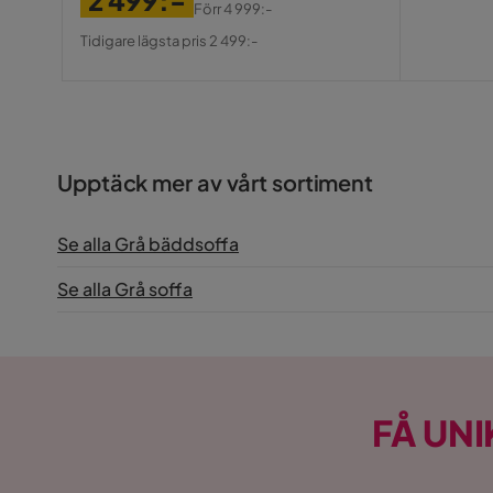
2 499:-
Förr
4 999:-
Pris
Original
Tidigare lägsta pris 2 499:-
Pris
Upptäck mer av vårt sortiment
Se alla Grå bäddsoffa
Se alla Grå soffa
FÅ UNI