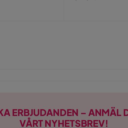
Pris
KA ERBJUDANDEN – ANMÄL D
VÅRT NYHETSBREV!