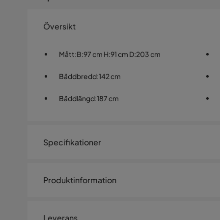
Översikt
Mått
:
B:97 cm H:91 cm D:203 cm
Bäddbredd
:
142 cm
Bäddlängd
:
187 cm
Specifikationer
Artikelnummer:
SQ0236432
Produktinformation
Storlek
Smidig bäddsoffa för extra sov
Höjd
91 cm
Leverans