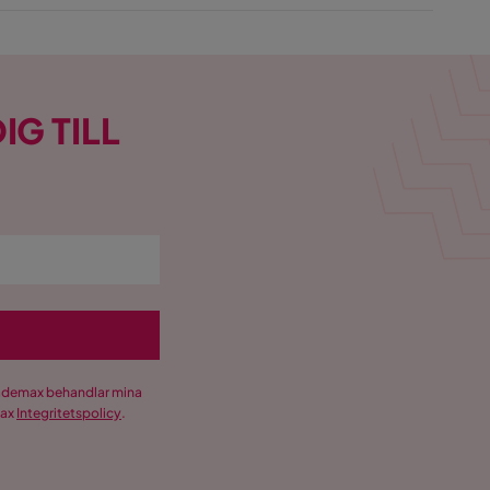
IG TILL
Trademax behandlar mina
max
Integritetspolicy
.