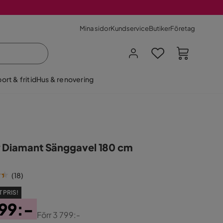
Mina sidor
Kundservice
Butiker
Företag
ort & fritid
Hus & renovering
 Diamant Sänggavel 180 cm
(
18
)
 PRIS!
99:-
Förr
3 799:-