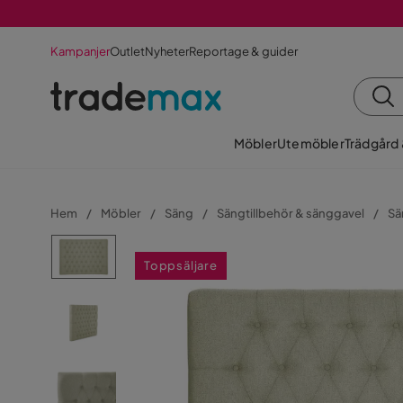
Kampanjer
Outlet
Nyheter
Reportage & guider
Möbler
Utemöbler
Trädgård
Hem
Möbler
Säng
Sängtillbehör & sänggavel
Sä
Toppsäljare