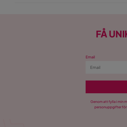
FÅ UNI
Email
Genom att fylla i min 
personuppgifter för