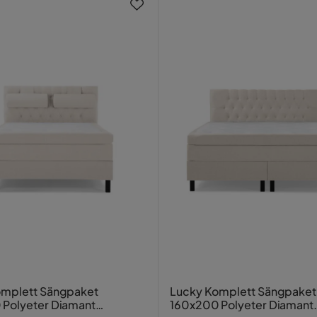
g tänkt
ön Tyg
mer definitivt att fortsätta handla, alla
ggavel 180 cm
abba reparationen
 ingår.
ovrummet!
omplett Sängpaket
Lucky Komplett Sängpaket
Polyeter Diamant
160x200 Polyeter Diamant