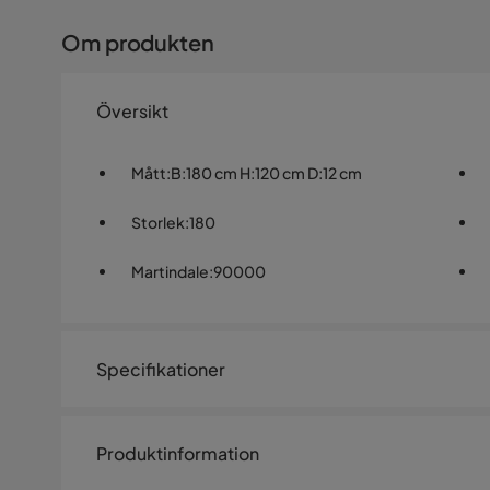
Om produkten
Översikt
Mått
:
B:180 cm H:120 cm D:12 cm
Storlek
:
180
Martindale
:
90000
Specifikationer
Artikelnummer:
577227
Produktinformation
Storlek