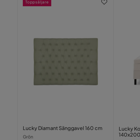
Toppsäljare
Snabb o bra leverans,varan motsvarade det ja
Klädsel
Luke 5, Gr
Vikt
27 kg
Tablo
•
3 år sedan
T
Färg
Grön
Jag är inte bara nöjd, jag är riktigt nöjd, jag kom
Sänggavel
Magic Sän
älskade min sänggavel, tack också för den sn
Översatt från finska
•
Visa original
Serie
Lucky
Övrig information
Väggfästen
Connie K
•
5 år sedan
CK
Snygg sänggavel som gjorde underverk för s
Översatt från norska
•
Visa original
Danijela D
•
2 år sedan
DD
Lucky Diamant Sänggavel 160 cm
Lucky K
140x200 
Grön