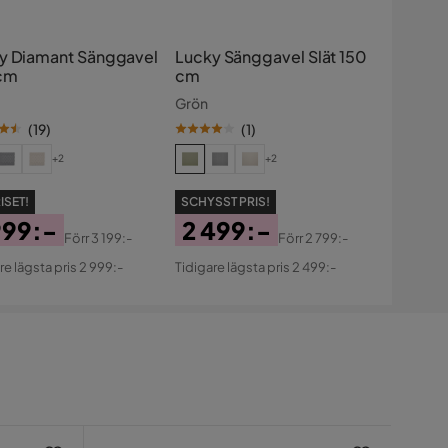
y Diamant Sänggavel
Lucky Sänggavel Slät 150
cm
cm
Grön
(
19
)
(
1
)
+2
+2
ISET!
SCHYSST PRIS!
999:-
2 499:-
Förr
3 199:-
Förr
2 799:-
s
ginal
Pris
Original
re lägsta pris 2 999:-
Tidigare lägsta pris 2 499:-
s
Pris