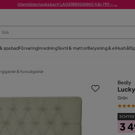
Utemöblerna ska bort! LAGERRENSNING från 799:– →
 & spabad
Förvaring
Inredning
Textil & mattor
Belysning & el
Hushåll
Sp
nggavlar & huvudgavlar
Bedly
Lucky
Grön
SCHYSST
3 4