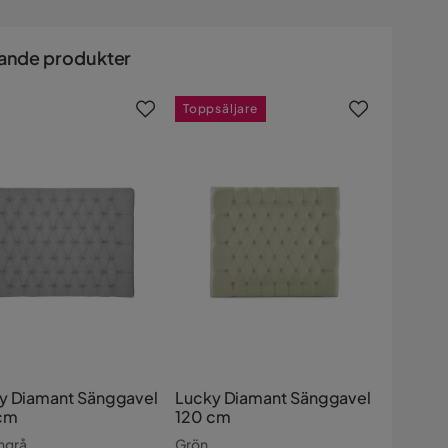
ande produkter
Toppsäljare
y Diamant Sänggavel
Lucky Diamant Sänggavel
cm
120 cm
ngrå
Grön