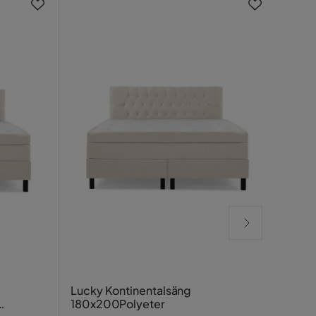
HVIL
Lucky Kontinentalsäng
160x
180x200Polyeter
diam