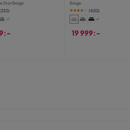
el
Sänggavel
 Stor Beige
Beige
(
232
)
(
420
)
+1
+2
99:-
19 999:-
Pris
Verified by Trustvoice