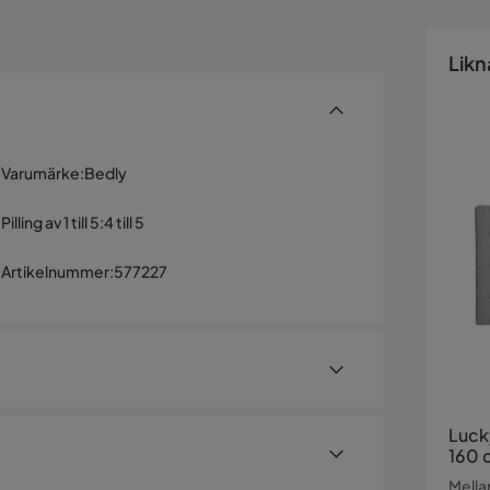
Likn
Varumärke
:
Bedly
Pilling av 1 till 5
:
4 till 5
Artikelnummer
:
577227
Luck
160 
Mella