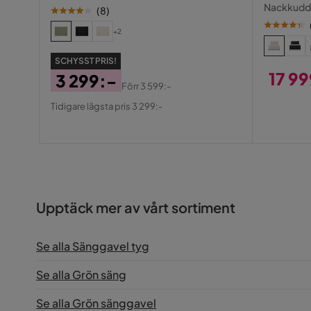
Sänggav
Nackkudde
(
8
)
Karl A
•
2 år sedan
KA
+2
SCHYSST PRIS!
17 9
3 299:-
Förr
3 599:-
Mattias A
•
3 år sedan
Pris
Pris
Original
MA
Tidigare lägsta pris 3 299:-
Pris
Visa fler recensioner
Upptäck mer av vårt sortiment
Se alla Sänggavel tyg
Se alla Grön säng
Se alla Grön sänggavel