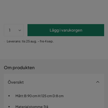
Lägg i varukorgen
Leverans: tis 25 aug. - fre 4 sep.
Om produkten
Översikt
Mått
:
B:90 cm H:125 cm D:8 cm
Material stomme
:
Trä