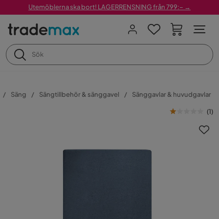
Utemöblerna ska bort! LAGERRENSNING från 799:– →
Säng
Sängtillbehör & sänggavel
Sänggavlar & huvudgavlar
(
1
)