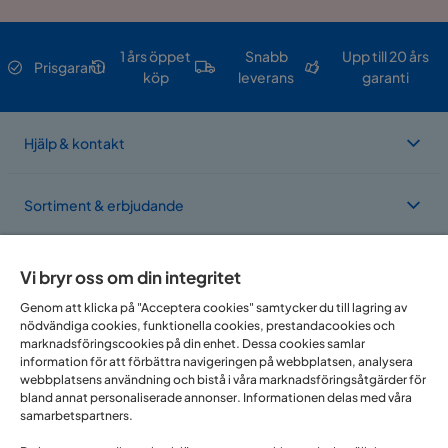
1 års öppet
Snabb
Upp till 20 års
Prisgaranti
köp
leverans
garanti
Hjälp & kontakt
Sortiment & erbjudande
Om Trademax
Vi bryr oss om din integritet
Genom att klicka på "Acceptera cookies" samtycker du till lagring av
nödvändiga cookies, funktionella cookies, prestandacookies och
Vi finns i flera länder
marknadsföringscookies på din enhet. Dessa cookies samlar
information för att förbättra navigeringen på webbplatsen, analysera
webbplatsens användning och bistå i våra marknadsföringsåtgärder för
bland annat personaliserade annonser. Informationen delas med våra
samarbetspartners.