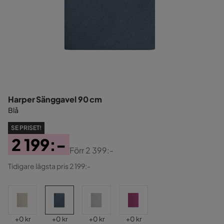
Harper Sänggavel 90 cm
Blå
SE PRISET!
2 199:-
Förr
2 399:-
Pris
Original
Tidigare lägsta pris 2 199:-
Pris
Pris
Pris
Pris
Pris
+
0 kr
+
0 kr
+
0 kr
+
0 kr