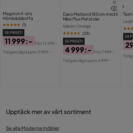
11
Magston 4-sits
Dano Matbord 180 cm med 6
Text
Hörnbäddsoffa
Nibe Plus Matstolar
Leat
(
1
)
Valnöt / Greige
SE PRISET!
(
28
)
SE P
11 999:-
SE PRISET!
2
Förr
13 499:-
Pris
Original
4 999:-
Pri
Or
Förr
7 999:-
Tidigare lägsta pris 11 999:-
Pris
Pris
Original
Tidig
Underhållstips:
Pri
Tidigare lägsta pris 4 999:-
Pris
Sammet:
Järn:
Upptäck mer av vårt sortiment
Se alla Moderna möbler