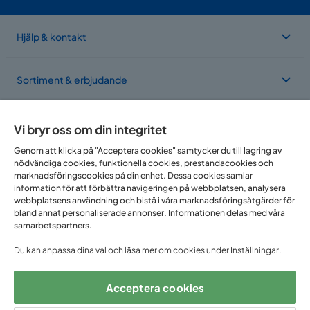
Hjälp & kontakt
Sortiment & erbjudande
Om Trademax
Vi bryr oss om din integritet
Genom att klicka på "Acceptera cookies" samtycker du till lagring av
nödvändiga cookies, funktionella cookies, prestandacookies och
Vi finns i flera länder
marknadsföringscookies på din enhet. Dessa cookies samlar
information för att förbättra navigeringen på webbplatsen, analysera
webbplatsens användning och bistå i våra marknadsföringsåtgärder för
bland annat personaliserade annonser. Informationen delas med våra
samarbetspartners.
Du kan anpassa dina val och läsa mer om cookies under Inställningar.
Acceptera cookies
Följ oss på: