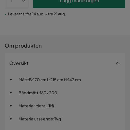
Lägg i varukorgen
Leverans: fre 14 aug. - fre 21 aug.
Om produkten
Översikt
Mått
:
B:170 cm L:215 cm H:142 cm
Bäddmått
:
160x200
Material
:
Metall,Trä
Materialutseende
:
Tyg