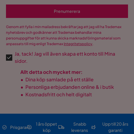
Prenumerera
Genom att fylla i min mailadress bekräftar jag att jag vill ha Trademax
nyhetsbrev och godkänner att Trademax behandlar mina
personuppgifter för att kunna skicka marknadsföringsmaterial som
anpassats till mig enligt Trademax
Integritetspolicy
.
Ja, tack! Jag vill även skapa ett konto till Mina
sidor.
Allt detta och mycket mer:
•
Dina köp samlade på ett ställe
•
Personliga erbjudanden online & i butik
•
Kostnadsfritt och helt digitalt
1 års öppet
Snabb
Upp till 20 års
Prisgaranti
köp
leverans
garanti