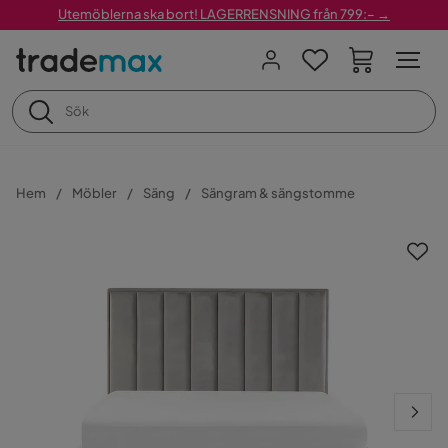
Utemöblerna ska bort! LAGERRENSNING från 799:– →
Hem
Möbler
Säng
Sängram & sängstomme