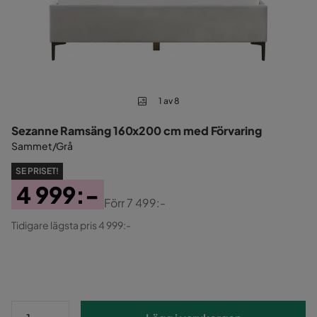
1 av 8
Sezanne Ramsäng 160x200 cm med Förvaring
Sammet/Grå
SE PRISET!
4 999:-
Förr
7 499:-
Pris
Original
Tidigare lägsta pris 4 999:-
Pris