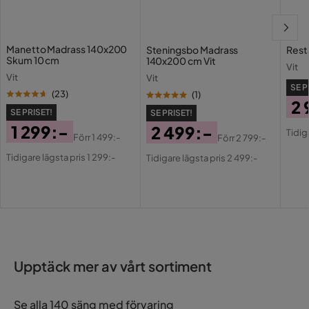
Underhållstips:
Manetto Madrass 140x200
Steningsbo Madrass
Rest
Polyester:
Skum 10 cm
140x200 cm Vit
Vit
1. Rengör med torrschampo och en våt svamp eller med ett
Vit
Vit
mild rengöringsmedel
SE P
(
23
)
(
1
)
2. Dammsug med lämpligt tillbehör.
2 
SE PRISET!
SE PRISET!
Pri
Or
1 299:-
2 499:-
Tidig
Förr
1 499:-
Förr
2 799:-
Pri
Pris
Original
Pris
Original
Tidigare lägsta pris 1 299:-
Tidigare lägsta pris 2 499:-
Pris
Pris
Upptäck mer av vårt sortiment
Se alla 140 säng med förvaring