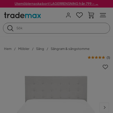
Utemöblerna ska bort! LAGERRENSNING från 799:– →
Hem
Möbler
Säng
Sängram & sängstomme
(
1
)