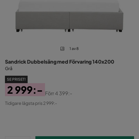
1 av 8
Sandrick Dubbelsäng med Förvaring 140x200
Grå
SE PRISET!
2 999:-
Förr
4 399:-
Pris
Original
Tidigare lägsta pris 2 999:-
Pris