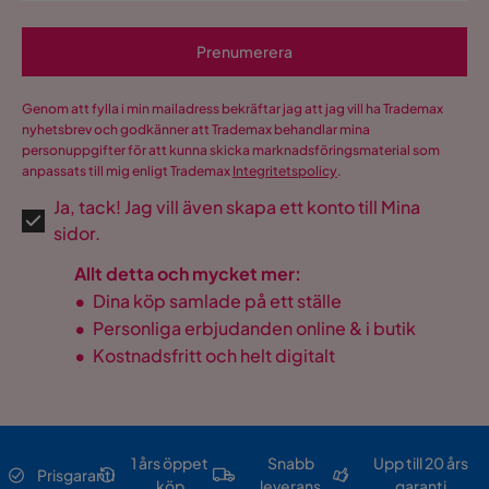
Prenumerera
Genom att fylla i min mailadress bekräftar jag att jag vill ha Trademax
nyhetsbrev och godkänner att Trademax behandlar mina
personuppgifter för att kunna skicka marknadsföringsmaterial som
anpassats till mig enligt Trademax
Integritetspolicy
.
Ja, tack! Jag vill även skapa ett konto till Mina
sidor.
Allt detta och mycket mer:
•
Dina köp samlade på ett ställe
•
Personliga erbjudanden online & i butik
•
Kostnadsfritt och helt digitalt
1 års öppet
Snabb
Upp till 20 års
Prisgaranti
köp
leverans
garanti