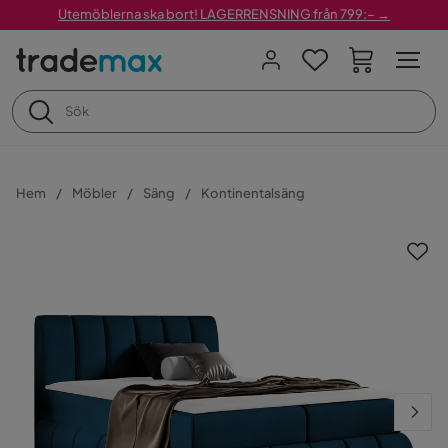
Utemöblerna ska bort! LAGERRENSNING från 799:– →
Hem
Möbler
Säng
Kontinentalsäng