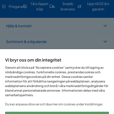
1 års öppet
Snabb
Upp till 20 års
Prisgaranti
köp
leverans
garanti
Hjälp & kontakt
Sortiment & erbjudande
Om Trademax
Vi bryr oss om din integritet
Genom att klicka på "Acceptera cookies" samtycker du till lagring av
nödvändiga cookies, funktionella cookies, prestandacookies och
Vi finns i flera länder
marknadsföringscookies på din enhet. Dessa cookies samlar
information för att förbättra navigeringen på webbplatsen, analysera
webbplatsens användning och bistå i våra marknadsföringsåtgärder för
bland annat personaliserade annonser. Informationen delas med våra
samarbetspartners.
Du kan anpassa dina val och läsa mer om cookies under Inställningar.